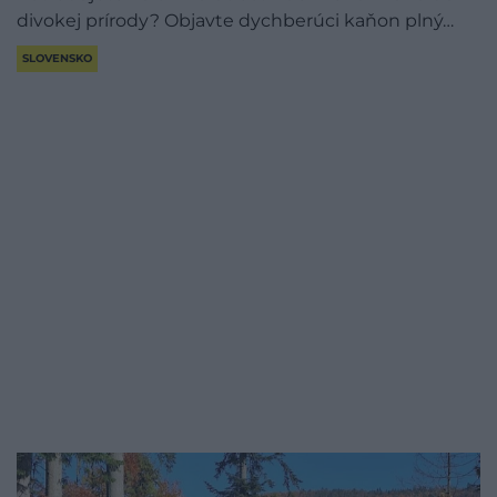
divokej prírody? Objavte dychberúci kaňon plný…
SLOVENSKO