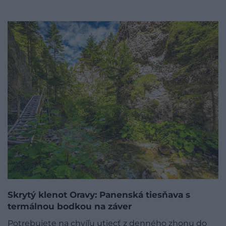
Skrytý klenot Oravy: Panenská tiesňava s
termálnou bodkou na záver
Potrebujete na chvíľu utiecť z denného zhonu do