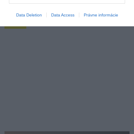
Na Slovensku sa môžeme pochváliť mnohými
skvelými kaviarňami či pražiarňami kávy. No vedeli
ste o…
Data Deletion
Data Access
Právne informácie
SLOVENSKO