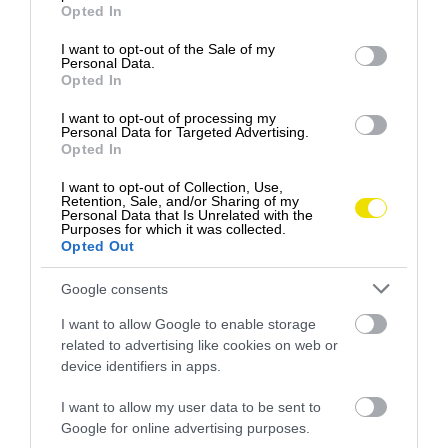
Lyžovačka na Orave: 5 miest, kam ísť za
grant or deny consent to Google and its third-party tags to
Opted In
use your data for below specified purposes in below Google
skvelými zážitkami na svahoch
consent section.
I want to opt-out of the Sale of my
Predstavíme vám najobľúbenejšie lyžiarske
Personal Data.
Opted In
strediská v našom severskom regióne, ktoré určite
stoja…
I want to opt-out of processing my
Personal Data for Targeted Advertising.
OUTDOOR
Opted In
I want to opt-out of Collection, Use,
Retention, Sale, and/or Sharing of my
Personal Data that Is Unrelated with the
Purposes for which it was collected.
Opted Out
Google consents
I want to allow Google to enable storage
related to advertising like cookies on web or
device identifiers in apps.
I want to allow my user data to be sent to
Google for online advertising purposes.