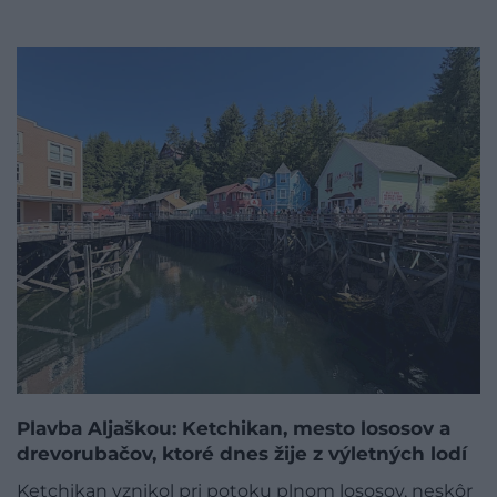
Plavba Aljaškou: Ketchikan, mesto lososov a
drevorubačov, ktoré dnes žije z výletných lodí
Ketchikan vznikol pri potoku plnom lososov, neskôr