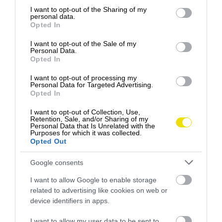
not limited to your visit or usage behaviour. You may click to
I want to opt-out of the Sharing of my
personal data.
grant or deny consent to Google and its third-party tags to
Jedna cestovná karta, 33 krajín: Takto funguje
Opted In
use your data for below specified purposes in below Google
Interrail v Európe
consent section.
I want to opt-out of the Sale of my
Personal Data.
Cestovné karty Interrail a Eurail patria už desaťročia
Opted In
medzi obľúbené možnosti cestovania pre tých…
I want to opt-out of processing my
DRIVE-TIP
Personal Data for Targeted Advertising.
Opted In
I want to opt-out of Collection, Use,
Retention, Sale, and/or Sharing of my
Personal Data that Is Unrelated with the
Purposes for which it was collected.
Opted Out
Google consents
I want to allow Google to enable storage
related to advertising like cookies on web or
device identifiers in apps.
I want to allow my user data to be sent to