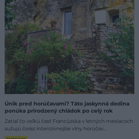
Únik pred horúčavami? Táto jaskynná dedina
ponúka prirodzený chládok po celý rok
Zatiaľ čo veľkú časť Francúzska v letných mesiacoch
sužujú čoraz intenzívnejšie vlny horúčav…