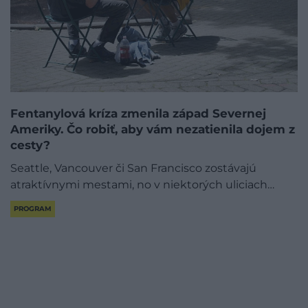
Fentanylová kríza zmenila západ Severnej
Ameriky. Čo robiť, aby vám nezatienila dojem z
cesty?
Seattle, Vancouver či San Francisco zostávajú
atraktívnymi mestami, no v niektorých uliciach…
PROGRAM