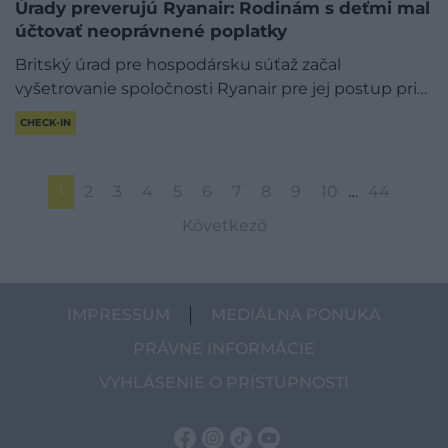
Úrady preverujú Ryanair: Rodinám s deťmi mal
účtovať neoprávnené poplatky
Britský úrad pre hospodársku súťaž začal
vyšetrovanie spoločnosti Ryanair pre jej postup pri…
CHECK-IN
1
2
3
4
5
6
7
8
9
10
…
44
Következő
IMPRESSUM
MEDIÁLNA PONUKA
PRÁVNE INFORMÁCIE
VYHLÁSENIE O PRÍSTUPNOSTI