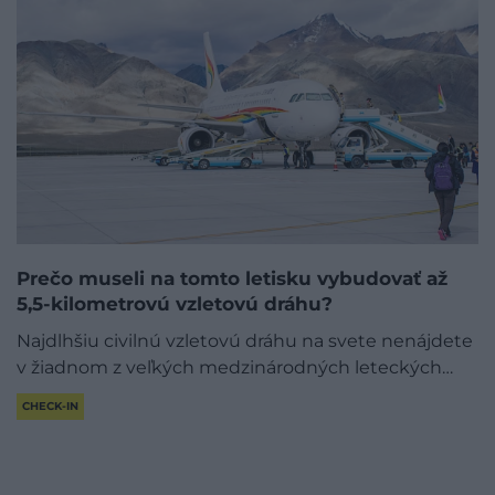
Prečo museli na tomto letisku vybudovať až
5,5-kilometrovú vzletovú dráhu?
Najdlhšiu civilnú vzletovú dráhu na svete nenájdete
v žiadnom z veľkých medzinárodných leteckých…
CHECK-IN