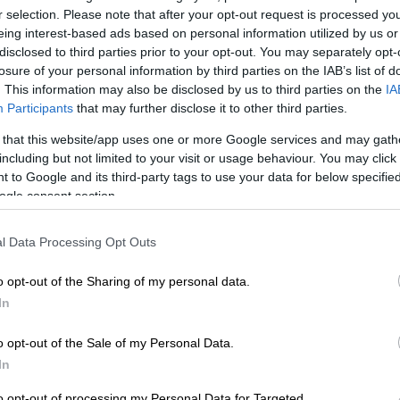
r selection. Please note that after your opt-out request is processed y
eing interest-based ads based on personal information utilized by us or
disclosed to third parties prior to your opt-out. You may separately opt-
losure of your personal information by third parties on the IAB’s list of
. This information may also be disclosed by us to third parties on the
IA
Participants
that may further disclose it to other third parties.
 that this website/app uses one or more Google services and may gath
including but not limited to your visit or usage behaviour. You may click 
 to Google and its third-party tags to use your data for below specifi
ogle consent section.
l Data Processing Opt Outs
o opt-out of the Sharing of my personal data.
In
o opt-out of the Sale of my Personal Data.
In
Egyptské hotely uzatvárajú pláže, „hemží“
sa to tam žralokmi
to opt-out of processing my Personal Data for Targeted