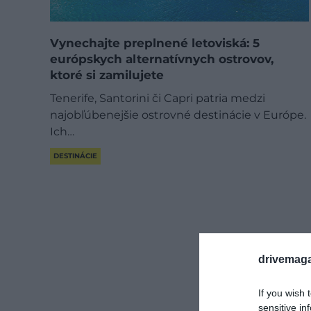
Vynechajte preplnené letoviská: 5
európskych alternatívnych ostrovov,
ktoré si zamilujete
Tenerife, Santorini či Capri patria medzi
najobľúbenejšie ostrovné destinácie v Európe.
Ich…
DESTINÁCIE
drivemaga
If you wish 
sensitive in