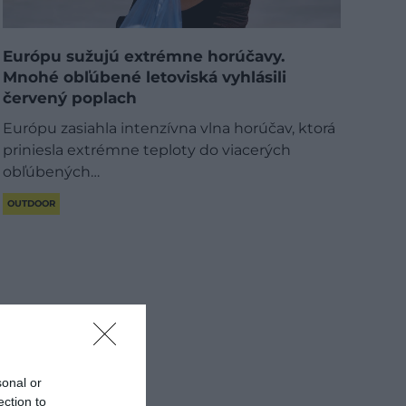
Európu sužujú extrémne horúčavy.
Mnohé obľúbené letoviská vyhlásili
červený poplach
Európu zasiahla intenzívna vlna horúčav, ktorá
priniesla extrémne teploty do viacerých
obľúbených…
OUTDOOR
sonal or
ection to