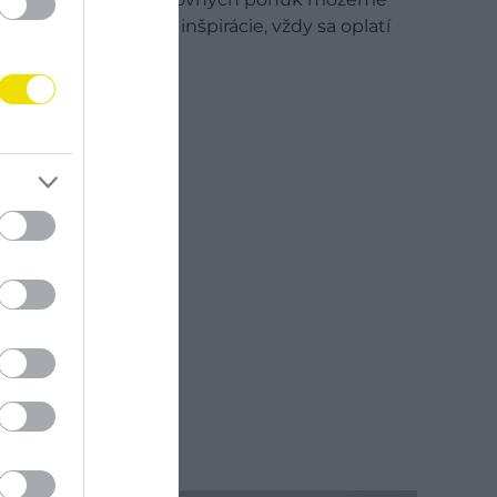
načerpať množstvo inšpirácie, vždy sa oplatí
hľadať miesta…
DESTINÁCIE