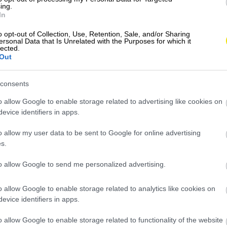
ing.
Niekoľko hotelov v egyptských letoviskách
In
dočasne uzavrelo svoje pláže pre výskyt
o opt-out of Collection, Use, Retention, Sale, and/or Sharing
nezvyčajne…
ersonal Data that Is Unrelated with the Purposes for which it
lected.
DESTINÁCIE
Out
consents
o allow Google to enable storage related to advertising like cookies on
evice identifiers in apps.
o allow my user data to be sent to Google for online advertising
s.
to allow Google to send me personalized advertising.
o allow Google to enable storage related to analytics like cookies on
evice identifiers in apps.
o allow Google to enable storage related to functionality of the website