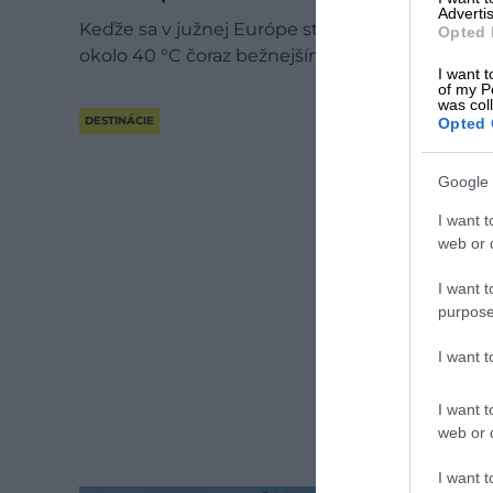
Advertis
Keďže sa v južnej Európe stávajú letné teploty
Opted 
okolo 40 °C čoraz bežnejším javom, pobrežie…
I want t
of my P
was col
DESTINÁCIE
Opted 
Google 
I want t
web or d
I want t
purpose
I want 
I want t
web or d
I want t