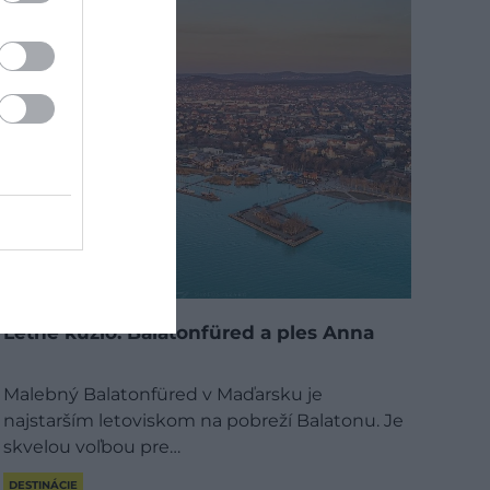
Letné kúzlo: Balatonfüred a ples Anna
Malebný Balatonfüred v Maďarsku je
najstarším letoviskom na pobreží Balatonu. Je
skvelou voľbou pre…
DESTINÁCIE