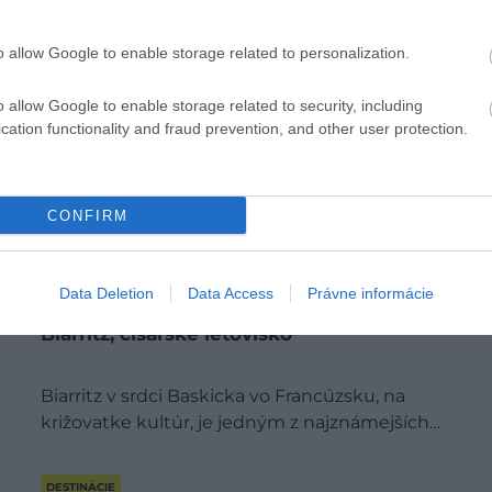
o allow Google to enable storage related to personalization.
o allow Google to enable storage related to security, including
cation functionality and fraud prevention, and other user protection.
CONFIRM
Data Deletion
Data Access
Právne informácie
Biarritz, cisárske letovisko
Biarritz v srdci Baskicka vo Francúzsku, na
križovatke kultúr, je jedným z najznámejších…
DESTINÁCIE