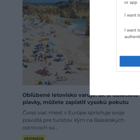
or app.
I want t
I want t
authenti
Obľúbené letovisko varuje: ak si oblečiete
plavky, môžete zaplatiť vysokú pokutu
Čoraz viac miest v Európe sprísňuje svoje
pravidlá pre turistov. Kým na Baleárskych
ostrovoch sú…
DESTINÁCIE