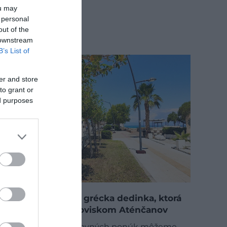
ou may
 personal
out of the
 downstream
B’s List of
er and store
to grant or
ed purposes
Cenovo dostupná grécka dedinka, ktorá
je obľúbeným letoviskom Aténčanov
Hoci z rôznych cestovných ponúk môžeme