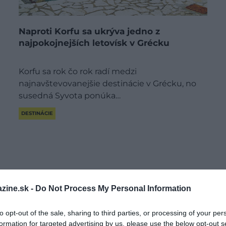
Naproti Korfu sa ukrýva jedno z
najpokojnejších letovísk v Grécku
Korfu sa rok čo rok radí medzi
najnavštevovanejšie destinácie v Grécku, no
susedná Syvota ponúka…
DESTINÁCIE
zine.sk -
Do Not Process My Personal Information
to opt-out of the sale, sharing to third parties, or processing of your per
formation for targeted advertising by us, please use the below opt-out s