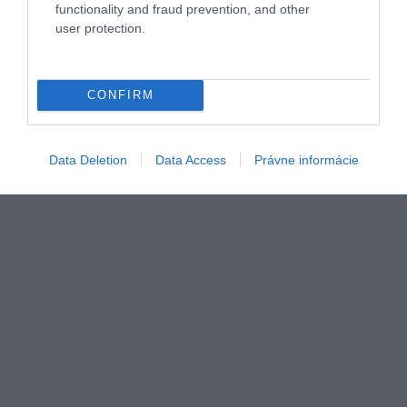
functionality and fraud prevention, and other
user protection.
Viete, aký je najčastejší názov mesta na svete?
CONFIRM
Podľa štúdie z roku 2020 je na našej planéte
približne 10 000 miest všetkých veľkostí. Hoci
počet…
Data Deletion
Data Access
Právne informácie
DESTINÁCIE