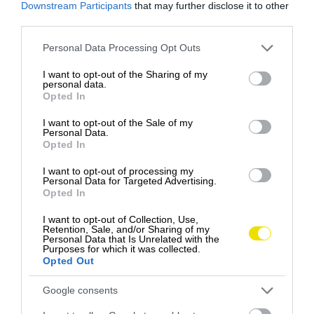
Downstream Participants
that may further disclose it to other
third parties.
Please note that this website/app uses one or more Google
Personal Data Processing Opt Outs
services and may gather and store information including but
not limited to your visit or usage behaviour. You may click to
I want to opt-out of the Sharing of my
personal data.
grant or deny consent to Google and its third-party tags to
Opted In
use your data for below specified purposes in below Google
Babie leto: Ako vznikol tento poetický názov
consent section.
I want to opt-out of the Sale of my
pre neskorú jeseň?
Personal Data.
Opted In
Babie leto je obdobie, ktoré má rád asi každý – teplé
I want to opt-out of processing my
dni s jemným slnkom a bezvetrím, ktoré…
Personal Data for Targeted Advertising.
Opted In
SLOVENSKO
I want to opt-out of Collection, Use,
Retention, Sale, and/or Sharing of my
Personal Data that Is Unrelated with the
Purposes for which it was collected.
Opted Out
Google consents