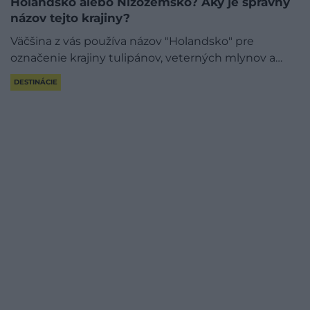
Holandsko alebo Nizozemsko? Aký je správny
názov tejto krajiny?
Väčšina z vás používa názov "Holandsko" pre
označenie krajiny tulipánov, veterných mlynov a…
DESTINÁCIE