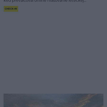
keď prevalcoval online hlasovanie leteckej…
CHECK-IN