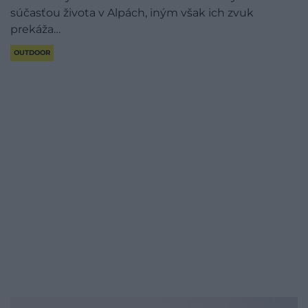
súčasťou života v Alpách, iným však ich zvuk
prekáža…
OUTDOOR