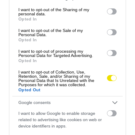
services and may gather and store information including but
Šport a kalórie v jednom: Prečo bežci cestujú
not limited to your visit or usage behaviour. You may click to
I want to opt-out of the Sharing of my
personal data.
za tiramisu do talianskeho Trevisa
grant or deny consent to Google and its third-party tags to
Opted In
use your data for below specified purposes in below Google
Vymeňte nudné mestské polmaratóny za pretek
consent section.
I want to opt-out of the Sale of my
historickým centrom plným kanálov. V cieli vás
Personal Data.
namiesto…
Opted In
PROGRAM
I want to opt-out of processing my
Personal Data for Targeted Advertising.
Opted In
I want to opt-out of Collection, Use,
Retention, Sale, and/or Sharing of my
Personal Data that Is Unrelated with the
Purposes for which it was collected.
Opted Out
Google consents
I want to allow Google to enable storage
related to advertising like cookies on web or
device identifiers in apps.