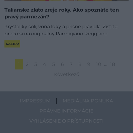
Talianske zlato zreje roky. Ako spoznáte ten
pravý parmezán?
Kryštáliky soli, vôňa lúky a prísne pravidlá. Zistite,
prečo si na originálny Parmigiano Reggiano…
GASTRO
1
2
3
4
5
6
7
8
9
10
…
18
Következő
IMPRESSUM
MEDIÁLNA PONUKA
PRÁVNE INFORMÁCIE
VYHLÁSENIE O PRÍSTUPNOSTI