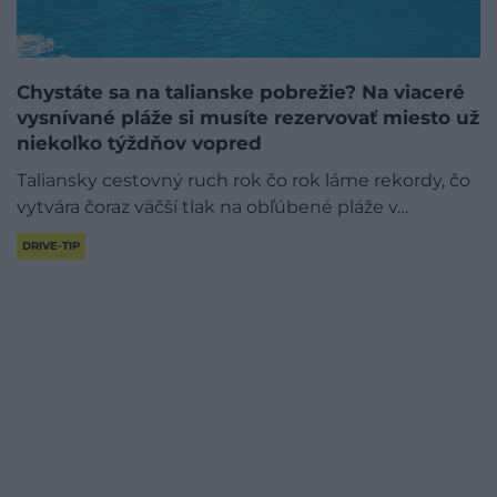
Chystáte sa na talianske pobrežie? Na viaceré
vysnívané pláže si musíte rezervovať miesto už
niekoľko týždňov vopred
Taliansky cestovný ruch rok čo rok láme rekordy, čo
vytvára čoraz väčší tlak na obľúbené pláže v…
DRIVE-TIP