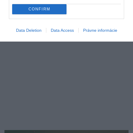
Taliani berú gastronómiu veľmi vážne a stolovanie je
CONFIRM
pre nich dôležitou súčasťou každodenného…
GASTRO
Data Deletion
Data Access
Právne informácie