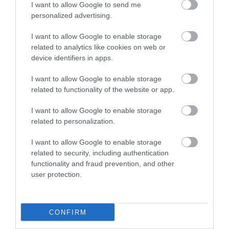
I want to allow Google to send me
personalized advertising.
I want to allow Google to enable storage
related to analytics like cookies on web or
device identifiers in apps.
I want to allow Google to enable storage
related to functionality of the website or app.
I want to allow Google to enable storage
related to personalization.
I want to allow Google to enable storage
related to security, including authentication
functionality and fraud prevention, and other
user protection.
Szárnyra kapott a harmadik negyedévben a
Tesla – de meddig tarthat ez?
A közelmúlt hanyatló tendenciája után meglepő
CONFIRM
változás állt be a Tesla háza táján. Elon Musk cége…