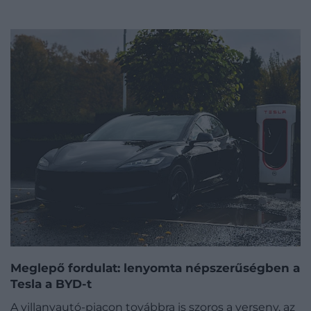
Meglepő fordulat: lenyomta népszerűségben a
Tesla a BYD-t
A villanyautó-piacon továbbra is szoros a verseny, az