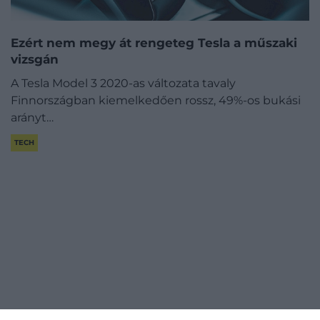
Ezért nem megy át rengeteg Tesla a műszaki
vizsgán
A Tesla Model 3 2020-as változata tavaly
Finnországban kiemelkedően rossz, 49%-os bukási
arányt…
TECH