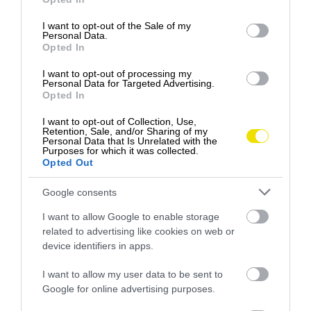
Megállíthatatlanul tör felfelé a BYD Európában
use your data for below specified purposes in below Google
consent section.
Egy hajtós ősz után magabiztosan erősen zárja
I want to opt-out of the Sale of my
Personal Data.
2025-öt az európai autópiac: októberben 5,8…
Opted In
TECH
I want to opt-out of processing my
Personal Data for Targeted Advertising.
Opted In
I want to opt-out of Collection, Use,
Retention, Sale, and/or Sharing of my
Personal Data that Is Unrelated with the
Purposes for which it was collected.
Opted Out
Google consents
I want to allow Google to enable storage
related to advertising like cookies on web or
device identifiers in apps.
I want to allow my user data to be sent to
Google for online advertising purposes.