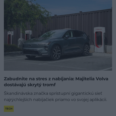
Zabudnite na stres z nabíjania: Majitelia Volva
dostávajú skrytý tromf
Škandinávska značka sprístupní gigantickú sieť
najrýchlejších nabíjačiek priamo vo svojej aplikácii.
TECH