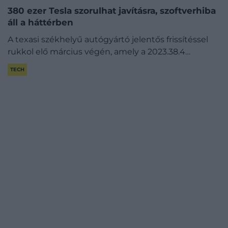
380 ezer Tesla szorulhat javításra, szoftverhiba
áll a háttérben
A texasi székhelyű autógyártó jelentős frissítéssel
rukkol elő március végén, amely a 2023.38.4…
TECH