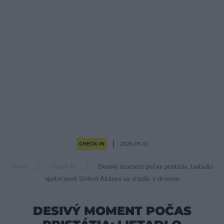
CHECK-IN
2026-05-12
Drive
Check-in
Desivý moment počas pristátia: Lietadlo
spoločnosti United Airlines sa zrazilo s dronom
DESIVÝ MOMENT POČAS