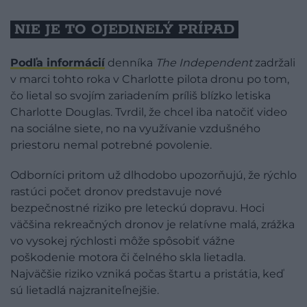
NIE JE TO OJEDINELÝ PRÍPAD
Podľa informácií
denníka
The Independent
zadržali
v marci tohto roka v Charlotte pilota dronu po tom,
čo lietal so svojím zariadením príliš blízko letiska
Charlotte Douglas. Tvrdil, že chcel iba natočiť video
na sociálne siete, no na využívanie vzdušného
priestoru nemal potrebné povolenie.
Odborníci pritom už dlhodobo upozorňujú, že rýchlo
rastúci počet dronov predstavuje nové
bezpečnostné riziko pre leteckú dopravu. Hoci
väčšina rekreačných dronov je relatívne malá, zrážka
vo vysokej rýchlosti môže spôsobiť vážne
poškodenie motora či čelného skla lietadla.
Najväčšie riziko vzniká počas štartu a pristátia, keď
sú lietadlá najzraniteľnejšie.