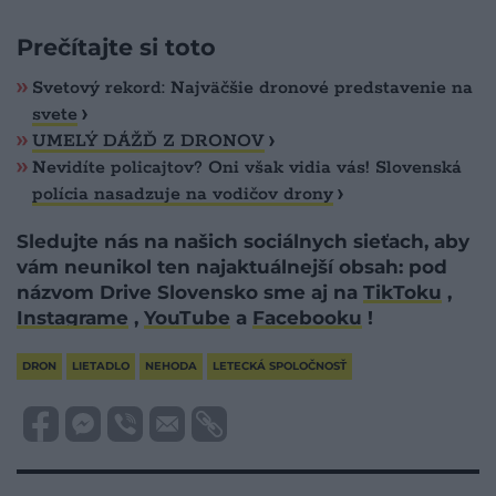
Prečítajte si toto
Svetový rekord: Najväčšie dronové predstavenie na
svete
UMELÝ DÁŽĎ Z DRONOV
Nevidíte policajtov? Oni však vidia vás! Slovenská
polícia nasadzuje na vodičov drony
Sledujte nás na našich sociálnych sieťach, aby
vám neunikol ten najaktuálnejší obsah: pod
názvom Drive Slovensko sme aj na
TikToku
,
Instagrame
,
YouTube
a
Facebooku
!
DRON
LIETADLO
NEHODA
LETECKÁ SPOLOČNOSŤ