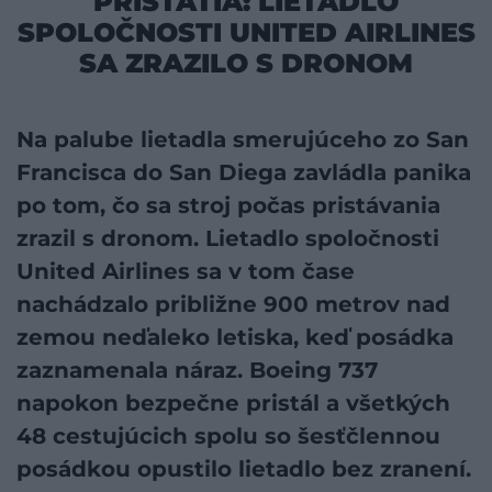
PRISTÁTIA: LIETADLO
SPOLOČNOSTI UNITED AIRLINES
SA ZRAZILO S DRONOM
Na palube lietadla smerujúceho zo San
Francisca do San Diega zavládla panika
po tom, čo sa stroj počas pristávania
zrazil s dronom. Lietadlo spoločnosti
United Airlines sa v tom čase
nachádzalo približne 900 metrov nad
zemou neďaleko letiska, keď posádka
zaznamenala náraz. Boeing 737
napokon bezpečne pristál a všetkých
48 cestujúcich spolu so šesťčlennou
posádkou opustilo lietadlo bez zranení.