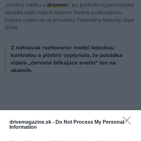
„možnú zrážku s
dronom
“, po podrobnej prehliadke
lietadla však neboli zistené žiadne poškodenia.
Prípad vyšetruje aj americký Federálny letecký úrad
(FAA).
Z nahrávok rozhovorov medzi leteckou
kontrolou a pilotmi vyplynulo, že posádka
videla „červené blikajúce svetlo“ len na
okamih.
drivemagazine.sk -
Do Not Process My Personal
Information