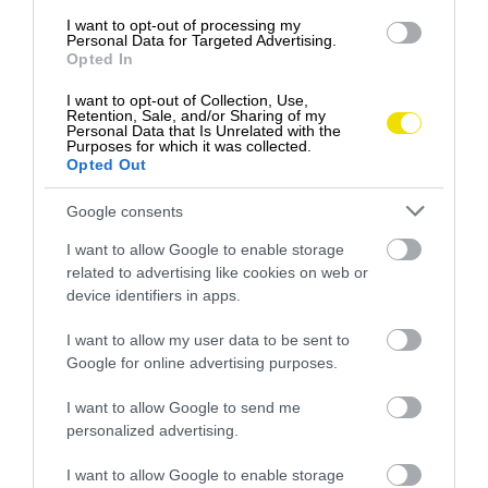
I want to opt-out of processing my
Personal Data for Targeted Advertising.
Opted In
I want to opt-out of Collection, Use,
Retention, Sale, and/or Sharing of my
Personal Data that Is Unrelated with the
Purposes for which it was collected.
Opted Out
Hoci je väčšina hobby dronov malých, pri
Foto:
Ira.foto.2024 / Shutterstock
vysokej rýchlosti môže zrážka spôsobiť
vážne škody
Google consents
Incident je o to znepokojujúcejší, že pravidlá
I want to allow Google to enable storage
Federálneho leteckého úradu (FAA) jednoznačne
related to advertising like cookies on web or
zakazujú používanie
dronov
v blízkosti letísk.
device identifiers in apps.
Zároveň bez osobitného povolenia nesmú lietať vo
I want to allow my user data to be sent to
výške vyššej ako 400 stôp, teda približne 120
Google for online advertising purposes.
metrov. V tomto prípade však k zrážke došlo vo
výške približne sedemnásobne vyššej.
I want to allow Google to send me
personalized advertising.
I want to allow Google to enable storage