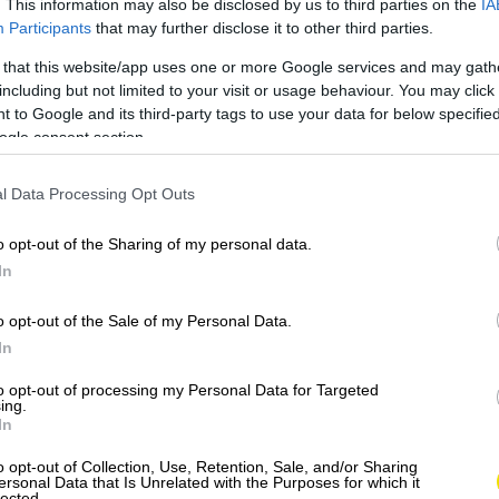
. This information may also be disclosed by us to third parties on the
IA
Participants
that may further disclose it to other third parties.
 that this website/app uses one or more Google services and may gath
including but not limited to your visit or usage behaviour. You may click 
 to Google and its third-party tags to use your data for below specifi
ogle consent section.
l Data Processing Opt Outs
o opt-out of the Sharing of my personal data.
In
o opt-out of the Sale of my Personal Data.
In
Tradičné sicílske jedlo
to opt-out of processing my Personal Data for Targeted
vďaka netradičným
ing.
surovinám prekvapí
In
novou chuťou
o opt-out of Collection, Use, Retention, Sale, and/or Sharing
ersonal Data that Is Unrelated with the Purposes for which it
lected.