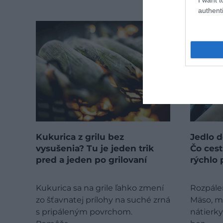
authenti
Kukurica z grilu bez
Jedlo d
vysušenia? Tu je jeden trik
Čo cest
pred a jeden po grilovaní
rýchlo 
Kukurica sa na grile ľahko zmení
Rozpálen
zo šťavnatej prílohy na suché zrná
Mäso, ml
s pripáleným povrchom.
nátierky