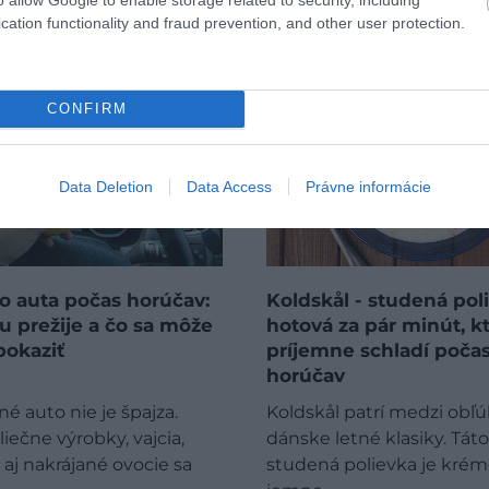
cation functionality and fraud prevention, and other user protection.
CONFIRM
Data Deletion
Data Access
Právne informácie
o auta počas horúčav:
Koldskål - studená pol
u prežije a čo sa môže
hotová za pár minút, kt
pokaziť
príjemne schladí poča
horúčav
é auto nie je špajza.
Koldskål patrí medzi obľ
iečne výrobky, vajcia,
dánske letné klasiky. Táto
 aj nakrájané ovocie sa
studená polievka je krém