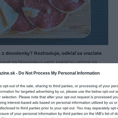
e z dovolenky? Rozhoduje, odkiaľ sa vraciate
tovať na Slovensko s vami, pokiaľ sú určené na
rópskej únie však platia podstatne prísnejšie
zine.sk -
Do Not Process My Personal Information
ranici alebo letisku odobrať.
to opt-out of the sale, sharing to third parties, or processing of your per
formation for targeted advertising by us, please use the below opt-out s
r selection. Please note that after your opt-out request is processed y
eing interest-based ads based on personal information utilized by us or
disclosed to third parties prior to your opt-out. You may separately opt-
losure of your personal information by third parties on the IAB’s list of