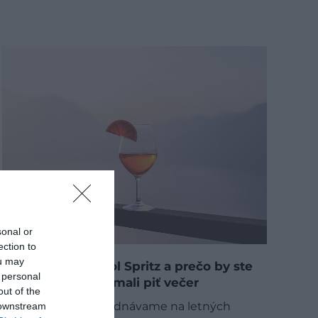
sonal or
ection to
ou may
Ako vznikol Aperol Spritz a prečo by ste
 personal
ho v Taliansku nemali piť večer
out of the
Aperol Spritz si objednávame na letných
 downstream