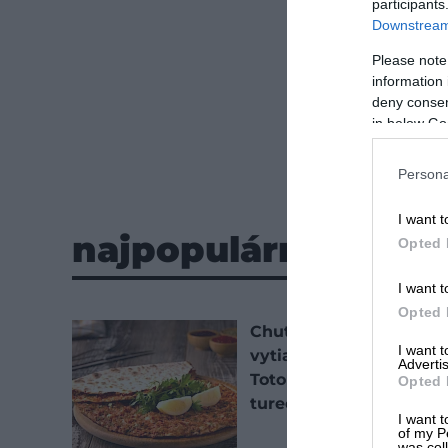
participants
Downstream 
Please note
information 
deny consent
in below Go
Persona
I want t
najpopulárnejšie
Opted 
I want t
Opted 
Chuť, ktorá vás
I want 
vytiahne z rezortu:
Advertis
Toto sú tie najlepšie
Opted 
turecké jedlá
I want t
of my P
was col