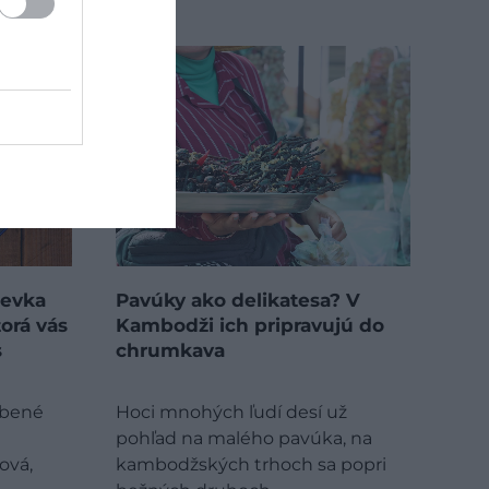
ievka
Pavúky ako delikatesa? V
orá vás
Kambodži ich pripravujú do
s
chrumkava
úbené
Hoci mnohých ľudí desí už
pohľad na malého pavúka, na
ová,
kambodžských trhoch sa popri