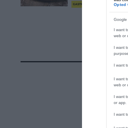
Opted 
GASTRO
Google 
I want t
web or d
I want t
purpose
I want 
I want t
web or d
I want t
or app.
I want t
I want t