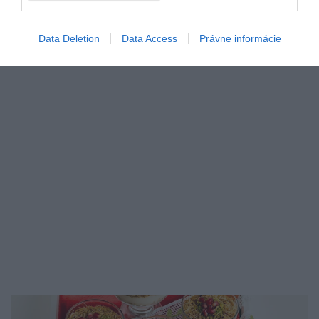
inšpirovať kuchyňami z rôznych kútov sveta. V…
Data Deletion
Data Access
Právne informácie
GASTRO