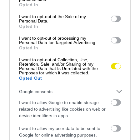
Starodávny veľkonočný koláč z Transylvánie s
grant or deny consent to Google and its third-party tags to
Opted In
nádychom Orientu
use your data for below specified purposes in below Google
consent section.
I want to opt-out of the Sale of my
Medzi menej známe sladkosti transylvánskej
Personal Data.
kuchyne patrí koláč s rahatom, ktorý jedinečným
Opted In
spôsobom…
I want to opt-out of processing my
Personal Data for Targeted Advertising.
GASTRO
Opted In
I want to opt-out of Collection, Use,
Retention, Sale, and/or Sharing of my
Personal Data that Is Unrelated with the
Purposes for which it was collected.
Opted Out
Google consents
I want to allow Google to enable storage
related to advertising like cookies on web or
device identifiers in apps.
I want to allow my user data to be sent to
Google for online advertising purposes.