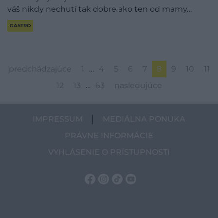
váš nikdy nechutí tak dobre ako ten od mamy…
GASTRO
predchádzajúce
1
…
4
5
6
7
8
9
10
11
12
13
…
63
nasledujúce
IMPRESSUM
MEDIÁLNA PONUKA
PRÁVNE INFORMÁCIE
VYHLÁSENIE O PRÍSTUPNOSTI