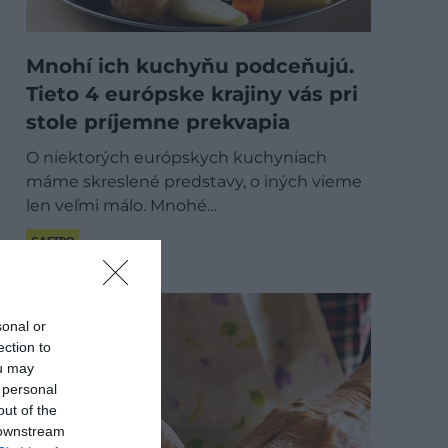
Mnohí ich kuchyňu podceňujú.
Tieto 4 európske krajiny vás pri
stole príjemne prekvapia
O niektorých európskych kuchyniach
máme skreslené predstavy, o iných vieme
len veľmi málo. Mnohé…
GASTRO
sonal or
ection to
ou may
 personal
out of the
 downstream