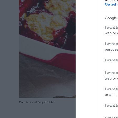
Opted 
Google 
I want t
web or d
I want t
purpose
I want 
I want t
web or d
I want t
or app.
Domáci čerešňový cobbler
I want t
I want t