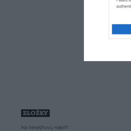
authenti
ZLOŽKY
Na čerešňovú náplň: