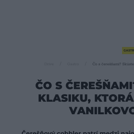
GAST
Drive
Gastro
Čo s čerešňami? Skúste 
ČO S ČEREŠŇAMI
KLASIKU, KTORÁ
VANILKOV
Čerešňový cobbler patrí medzi naj