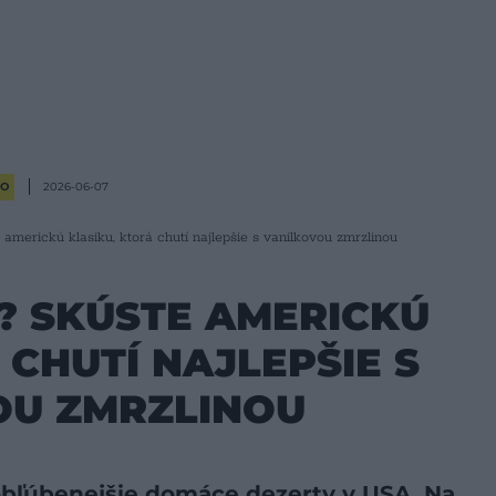
RO
2026-06-07
americkú klasiku, ktorá chutí najlepšie s vanilkovou zmrzlinou
? SKÚSTE AMERICKÚ
 CHUTÍ NAJLEPŠIE S
OU ZMRZLINOU
obľúbenejšie domáce dezerty v USA. Na