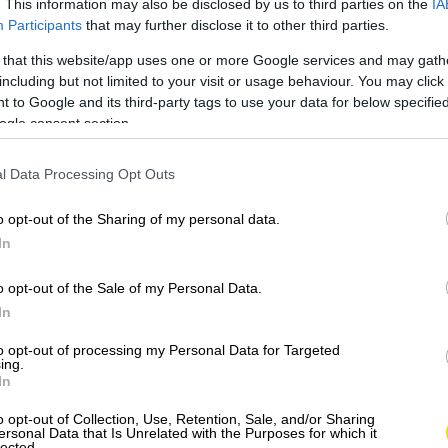
. This information may also be disclosed by us to third parties on the
IA
ôznych regiónoch
Spojených štátov
vyvinuli jeho
Participants
that may further disclose it to other third parties.
ertom na rodinných oslavách a sviatočných obedoch,
 that this website/app uses one or more Google services and may gath
 sa často podával na letných piknikoch a rodinných
including but not limited to your visit or usage behaviour. You may click 
 to Google and its third-party tags to use your data for below specifi
ogle consent section.
. Popri čerstvom ovocí sa začali používať
l Data Processing Opt Outs
cesto na mnohých miestach nahradili hotové
ých vykôstkovaných čerešní a domáceho cesta
o opt-out of the Sharing of my personal data.
jautentickejšiu podobu.
In
o opt-out of the Sale of my Personal Data.
In
to opt-out of processing my Personal Data for Targeted
ing.
In
o opt-out of Collection, Use, Retention, Sale, and/or Sharing
ersonal Data that Is Unrelated with the Purposes for which it
lected.