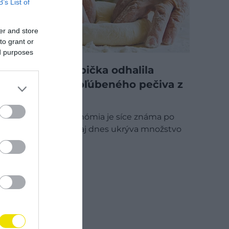
B’s List of
er and store
to grant or
ed purposes
Talianska babička odhalila
tajomstvo obľúbeného pečiva z
Abruzza
Talianska gastronómia je síce známa po
celom svete, no aj dnes ukrýva množstvo
regionálnych…
GASTRO