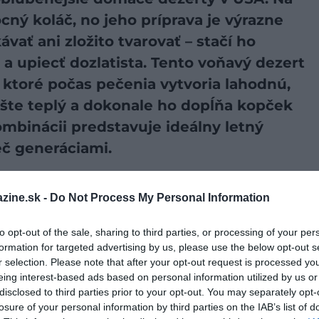
cný koláč, no jeho príprava je výrazne
vať ani zložito tvarovať – stačí ho
a upiecť dozlatista. Tento voňavý dezert
í, ktoré počas pečenia vytvoria lahodnú,
ešte teplý a dokonale ho dopĺňa kopček
kombinácii predstavuje ideálny letný
ieč generáciami.
preferovaný zdroj vo Vyhľadávaní Google!
zine.sk -
Do Not Process My Personal Information
í v Severnej Amerike. Osadníci si chceli pripravovať
to opt-out of the sale, sharing to third parties, or processing of your per
formation for targeted advertising by us, please use the below opt-out s
, no museli sa prispôsobiť miestnym podmienkam.
r selection. Please note that after your opt-out request is processed y
ajmä dostupné ovocie.
Čerešne
preto často varili v hrnci
eing interest-based ads based on personal information utilized by us or
toré následne piekli nad otvoreným ohňom.
disclosed to third parties prior to your opt-out. You may separately opt-
losure of your personal information by third parties on the IAB’s list of
pravoval sa z miestneho ovocia, jednoduchých surovín