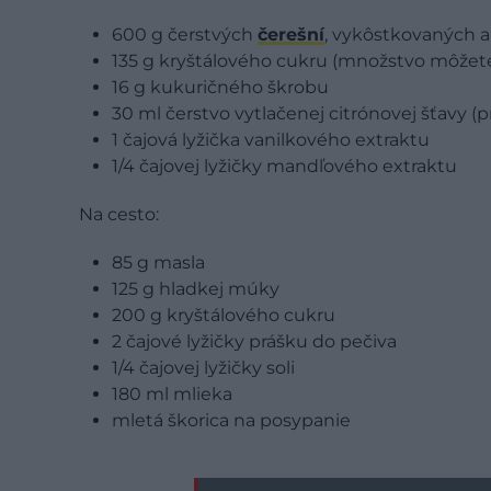
600 g čerstvých
čerešní
, vykôstkovaných a
135 g kryštálového cukru (množstvo môžete 
16 g kukuričného škrobu
30 ml čerstvo vytlačenej citrónovej šťavy (pr
1 čajová lyžička vanilkového extraktu
1/4 čajovej lyžičky mandľového extraktu
Na cesto:
85 g masla
125 g hladkej múky
200 g kryštálového cukru
2 čajové lyžičky prášku do pečiva
1/4 čajovej lyžičky soli
180 ml mlieka
mletá škorica na posypanie