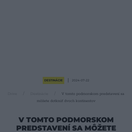
DESTINÁCIE
2024-07-22
Drive
Destinácie
V tomto podmorskom predstavení sa
môžete dotknúť dvoch kontinentov
V TOMTO PODMORSKOM
PREDSTAVENÍ SA MÔŽETE