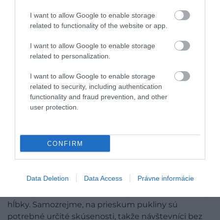
I want to allow Google to enable storage
related to functionality of the website or app.
I want to allow Google to enable storage
related to personalization.
I want to allow Google to enable storage
related to security, including authentication
functionality and fraud prevention, and other
user protection.
Iceland (@iceland_visit) által megosztott bejegyzés
CONFIRM
V každom prípade, keďže voda v Silfre pochádza z
ľadovcov, je to veľmi obľúbené miesto pre
potápačov, a to aj vo vode, ktorá má len 4 stupne
Data Deletion
Data Access
Právne informácie
Celzia:
podľa
časopisu Time Out môžu návštevníci
vidieť podmorské skalné útvary až do 100-metrovej
hĺbky. Samozrejme, na prieskum pukliny sú
potrebné určité skúsenosti, takže návštevníci bez