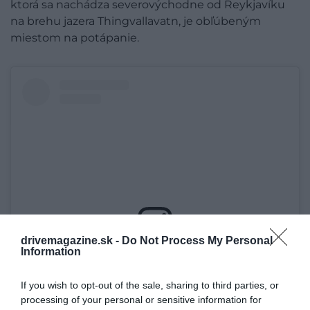
ktorá sa nachádza severovýchodne od Reykjavíku
na brehu jazera Thingvallavatn, je obľúbeným
miestom na potápanie.
drivemagazine.sk -
Do Not Process My Personal
Information
A bejegyzés megtekintése az Instagramon
If you wish to opt-out of the sale, sharing to third parties, or
processing of your personal or sensitive information for