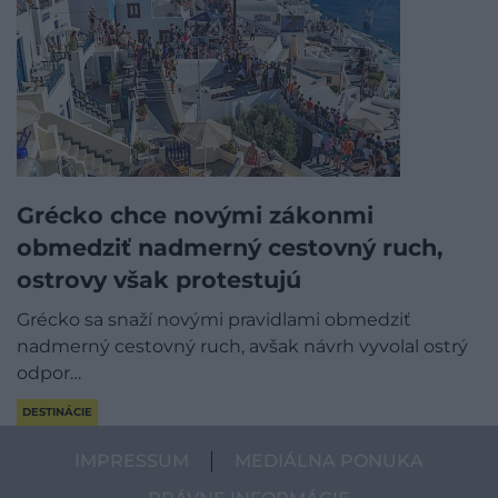
Grécko chce novými zákonmi
obmedziť nadmerný cestovný ruch,
ostrovy však protestujú
Grécko sa snaží novými pravidlami obmedziť
nadmerný cestovný ruch, avšak návrh vyvolal ostrý
odpor…
DESTINÁCIE
IMPRESSUM
MEDIÁLNA PONUKA