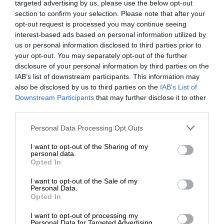
targeted advertising by us, please use the below opt-out
section to confirm your selection. Please note that after your
opt-out request is processed you may continue seeing
interest-based ads based on personal information utilized by
us or personal information disclosed to third parties prior to
your opt-out. You may separately opt-out of the further
disclosure of your personal information by third parties on the
IAB’s list of downstream participants. This information may
Allison Diemer (@timandfin) által megosztott bejegyzés
also be disclosed by us to third parties on the
IAB’s List of
Downstream Participants
that may further disclose it to other
third parties.
Obe strany Silfskej trhliny patria dvom rôznym
Please note that this website/app uses one or more Google
Personal Data Processing Opt Outs
kontinentom: stretávajú sa tu severoamerická a
services and may gather and store information including but
euroázijská tektonická doska, a aby ste sa dostali na
not limited to your visit or usage behaviour. You may click to
I want to opt-out of the Sharing of my
obe, musíte sa ponoriť na dno veľmi úzkej, ale
personal data.
grant or deny consent to Google and its third-party tags to
Opted In
krištáľovo čistej vodnej trhliny. Tieto dosky sa od
use your data for below specified purposes in below Google
seba neustále vzďaľujú, odhadom o 2 cm ročne.
consent section.
I want to opt-out of the Sale of my
Personal Data.
Opted In
Podobné trhliny sa po zemetrasení v roku 1879
otvorili aj v okolí národného parku Thingvellir, ale len
I want to opt-out of processing my
Silfru nakoniec vyplnili mrznúce vody ľadovcov. V
Personal Data for Targeted Advertising.