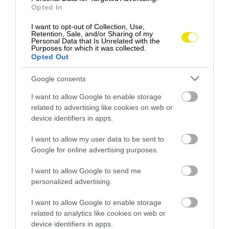
Opted In
oblasti sa nachádzajú štyri hlavné atrakcie: možnosť
fotografovať pozdĺž zlomu Silfra medzi dvoma
I want to opt-out of Collection, Use,
Retention, Sale, and/or Sharing of my
kontinentmi, hala Silfra s úzkymi chodbami,
Personal Data that Is Unrelated with the
katedrála Silfra a lagúna Fildra, ktoré sú prístupné
Purposes for which it was collected.
Opted Out
turistom.
Google consents
I want to allow Google to enable storage
related to advertising like cookies on web or
device identifiers in apps.
I want to allow my user data to be sent to
Google for online advertising purposes.
I want to allow Google to send me
personalized advertising.
I want to allow Google to enable storage
related to analytics like cookies on web or
device identifiers in apps.
A bejegyzés megtekintése az Instagramon