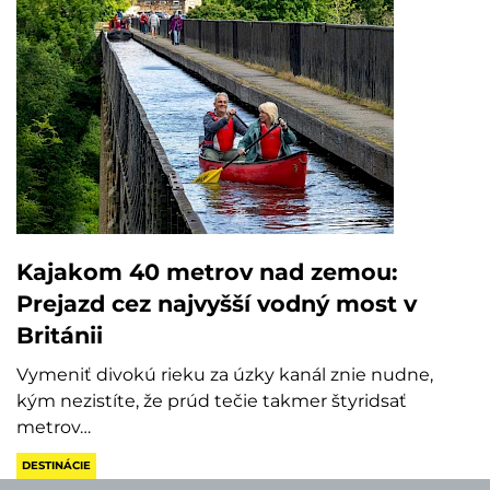
Kajakom 40 metrov nad zemou:
Prejazd cez najvyšší vodný most v
Británii
Vymeniť divokú rieku za úzky kanál znie nudne,
kým nezistíte, že prúd tečie takmer štyridsať
metrov…
DESTINÁCIE