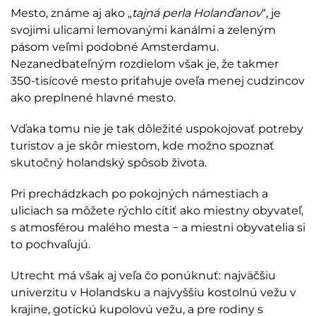
Mesto, známe aj ako „
tajná perla Holanďanov
“, je
svojimi ulicami lemovanými kanálmi a zeleným
pásom veľmi podobné Amsterdamu.
Nezanedbateľným rozdielom však je, že takmer
350-tisícové mesto priťahuje oveľa menej cudzincov
ako preplnené hlavné mesto.
Vďaka tomu nie je tak dôležité uspokojovať potreby
turistov a je skôr miestom, kde možno spoznať
skutočný holandský spôsob života.
Pri prechádzkach po pokojných námestiach a
uliciach sa môžete rýchlo cítiť ako miestny obyvateľ,
s atmosférou malého mesta − a miestni obyvatelia si
to pochvaľujú.
Utrecht má však aj veľa čo ponúknuť: najväčšiu
univerzitu v Holandsku a najvyššiu kostolnú vežu v
krajine, gotickú kupolovú vežu, a pre rodiny s