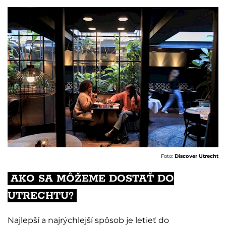
Foto:
Discover Utrecht
AKO SA MÔŽEME DOSTAŤ DO
UTRECHTU?
Najlepší a najrýchlejší spôsob je letieť do