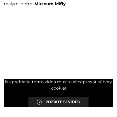
malými deťmi
Múzeum Miffy
.
Na prehratie tohto videa musíte akceptovať súbory
cookie!
POZRITE SI VIDEO