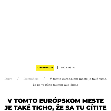
DESTINÁCIE
2024-09-10
Drive
Destinácie
V tomto európskom meste je také ticho,
že sa tu cítite takmer ako doma
V TOMTO EURÓPSKOM MESTE
JE TAKÉ TICHO, ŽE SA TU CÍTITE