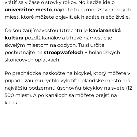
vrátiť sa v čase o stovky rokov. No keďže ide o
univerzitné mesto
, nájdete tu aj množstvo rušných
miest, ktoré môžete objaviť, ak hľadáte niečo živšie.
Ďalšou zaujímavosťou Utrechtu je
kaviarenská
kultúra
pozdĺž kanálov a trhové námestie je
skvelým miestom na oddych. Tu si určite
pochutnajte na
stroopwafeloch
− holandských
škoricových oplátkach.
Po prechádzke naskočte na bicykel, ktorý môžete v
prípade záujmu rýchlo vyložiť: holandské mesto má
najväčšiu podzemnú úschovňu bicyklov na svete (12
500 miest). A po kanáloch sa môžete prejsť na
kajaku.