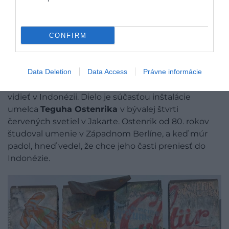
Foto:
Profimedia
CONFIRM
​UMELECKÁ INŠTALÁCIA - JAKARTA,
INDONÉZIA
Data Deletion
Data Access
Právne informácie
Prekvapivo, časti Berlínskeho múru možno stále
vidieť v Indonézii. Dielo je súčasťou inštalácie
umelca
Teguha Ostenrika
v bývalej štvrti
červených svetiel v Jakarte. Ostenrik od 80. rokov
študoval umenie v Západnom Berlíne, a keď múr
padol, hneď vedel, že chce jeho časti preniesť do
Indonézie.