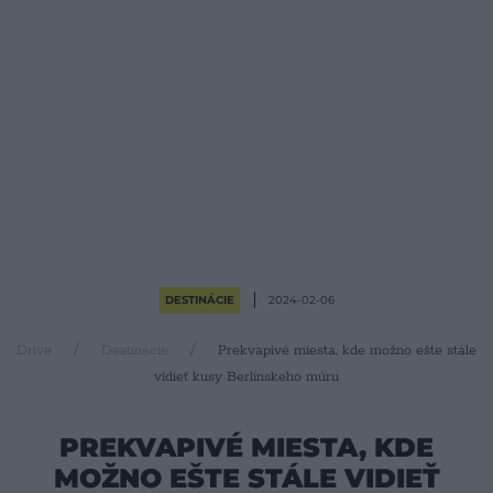
DESTINÁCIE
2024-02-06
Drive
Destinácie
​Prekvapivé miesta, kde možno ešte stále
vidieť kusy Berlínskeho múru
​PREKVAPIVÉ MIESTA, KDE
MOŽNO EŠTE STÁLE VIDIEŤ