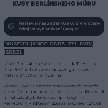
KUSY BERLÍNSKEHO MÚRU
Nastav si našu stránku ako preferovaný
zdroj vo Vyhľadávaní Google!
MÚZEUM JANCO DADA, TEL AVIV,
IZRAEL
Kúsok Berlínskeho múru sa dostal do Tel Avivu v
roku 1992, keď múzeum Janco zorganizovalo
výstavu o Východnom Berlíne.
Výstava vyvolala v meste značný rozruch, pretože
mnohí ľudia, ktorí prežili holokaust, sa usadili v Izraeli
a nechceli, aby bola výstava opäť spojená s
Nemeckom. Riaditelia múzea sa nakoniec rozhodli