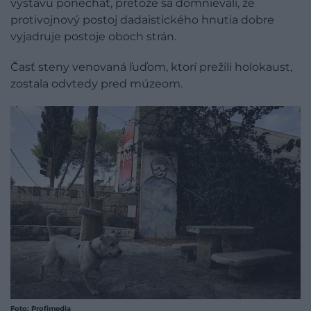
výstavu ponechať, pretože sa domnievali, že
protivojnový postoj dadaistického hnutia dobre
vyjadruje postoje oboch strán.
Časť steny venovaná ľuďom, ktorí prežili holokaust,
zostala odvtedy pred múzeom.
Foto:
Profimedia