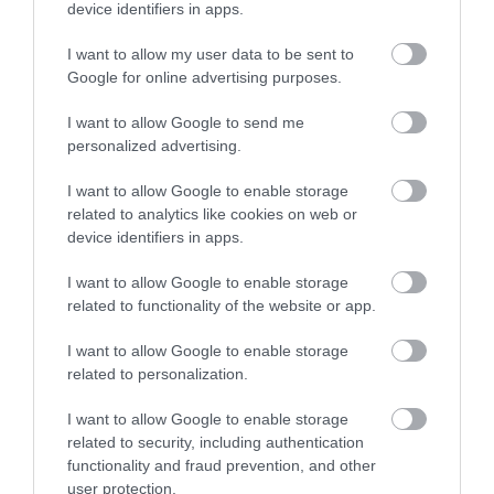
device identifiers in apps.
​MÚZEUM VOJNY - LONDÝN
I want to allow my user data to be sent to
Google for online advertising purposes.
Toto dielo, ktoré sa nachádza v areáli Imperial War
I want to allow Google to send me
Museum, získalo múzeum ako exponát v roku 1991.
personalized advertising.
Ide o dielo umelca nemeckého pôvodu Jürgena
Grosseho a nápis na stene znie "Zmeň svoj život".
I want to allow Google to enable storage
related to analytics like cookies on web or
device identifiers in apps.
I want to allow Google to enable storage
related to functionality of the website or app.
I want to allow Google to enable storage
related to personalization.
I want to allow Google to enable storage
related to security, including authentication
functionality and fraud prevention, and other
user protection.