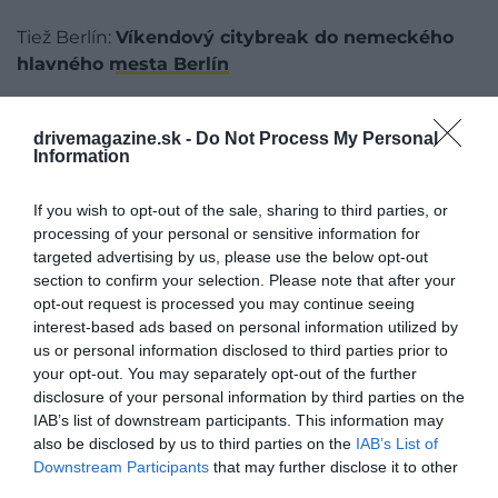
Tiež Berlín:
Víkendový citybreak do nemeckého
hlavného mesta Berlín
​KOWSKY PLAZA - NEW YORK,
drivemagazine.sk -
Do Not Process My Personal
SPOJENÉ ŠTÁTY
Information
If you wish to opt-out of the sale, sharing to third parties, or
processing of your personal or sensitive information for
targeted advertising by us, please use the below opt-out
section to confirm your selection. Please note that after your
opt-out request is processed you may continue seeing
interest-based ads based on personal information utilized by
us or personal information disclosed to third parties prior to
your opt-out. You may separately opt-out of the further
disclosure of your personal information by third parties on the
IAB’s list of downstream participants. This information may
also be disclosed by us to third parties on the
IAB’s List of
Downstream Participants
that may further disclose it to other
third parties.