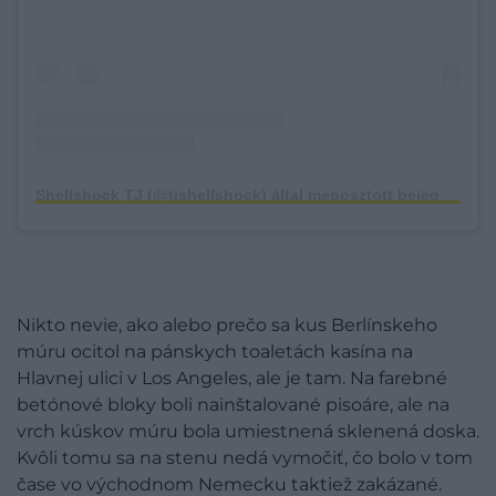
Shellshock TJ (@tjshellshock) által megosztott bejegyzés
Nikto nevie, ako alebo prečo sa kus Berlínskeho
múru ocitol na pánskych toaletách kasína na
Hlavnej ulici v Los Angeles, ale je tam. Na farebné
betónové bloky boli nainštalované pisoáre, ale na
vrch kúskov múru bola umiestnená sklenená doska.
Kvôli tomu sa na stenu nedá vymočiť, čo bolo v tom
čase vo východnom Nemecku taktiež zakázané.