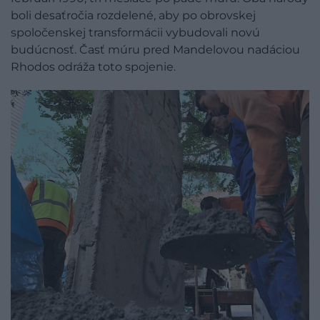
boli desaťročia rozdelené, aby po obrovskej
spoločenskej transformácii vybudovali novú
budúcnosť. Časť múru pred Mandelovou nadáciou
Rhodos odráža toto spojenie.