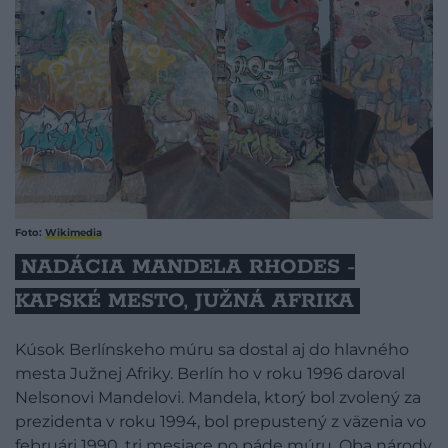
Foto:
Wikimedia
​NADÁCIA MANDELA RHODES -
KAPSKÉ MESTO, JUŽNÁ AFRIKA
Kúsok Berlínskeho múru sa dostal aj do hlavného
mesta Južnej Afriky. Berlín ho v roku 1996 daroval
Nelsonovi Mandelovi. Mandela, ktorý bol zvolený za
prezidenta v roku 1994, bol prepustený z väzenia vo
februári 1990, tri mesiace po páde múru. Oba národy