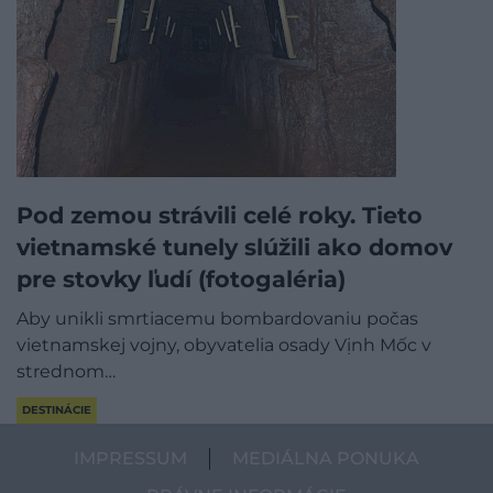
Pod zemou strávili celé roky. Tieto
vietnamské tunely slúžili ako domov
pre stovky ľudí (fotogaléria)
Aby unikli smrtiacemu bombardovaniu počas
vietnamskej vojny, obyvatelia osady Vịnh Mốc v
strednom…
DESTINÁCIE
IMPRESSUM
MEDIÁLNA PONUKA