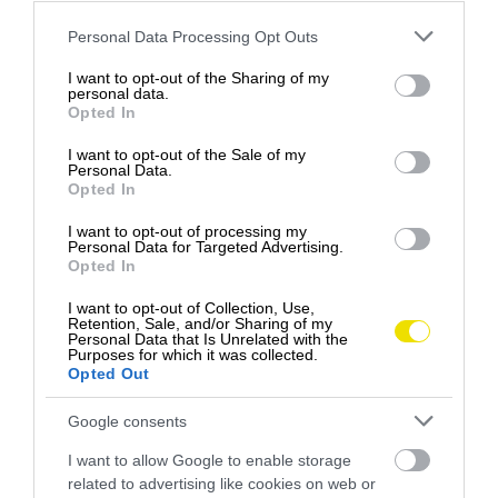
A bejegyzés megtekintése az Instagramon
Please note that this website/app uses one or more Google
Personal Data Processing Opt Outs
services and may gather and store information including but
not limited to your visit or usage behaviour. You may click to
I want to opt-out of the Sharing of my
personal data.
grant or deny consent to Google and its third-party tags to
Opted In
use your data for below specified purposes in below Google
consent section.
I want to opt-out of the Sale of my
Personal Data.
Opted In
I want to opt-out of processing my
Personal Data for Targeted Advertising.
Opted In
Art Hiding in New York and Paris (@arthiding) által megosztott bejegyzés
I want to opt-out of Collection, Use,
Retention, Sale, and/or Sharing of my
Personal Data that Is Unrelated with the
Purposes for which it was collected.
Nemecký konzulát daroval tento kus múru
Opted Out
mestskému úradu Battery Park pri príležitosti 15.
výročia pádu múru v roku 2004. Dielo vytvoril
Google consents
francúzsky umelec Thierry Noir a dar bol venovaný
I want to allow Google to enable storage
ako poďakovanie nemeckého konzulátu v oblasti
related to advertising like cookies on web or
vzdelávania prostredníctvom umenia.