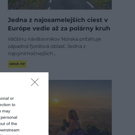
Jedna z najosamelejších ciest v
Európe vedie až za polárny kruh
Väčšinu návštevníkov Nórska priťahuje
západná fjordová oblasť. Jedna z
najvýnimočnejších…
DRIVE-TIP
sonal or
ection to
ou may
 personal
out of the
 downstream