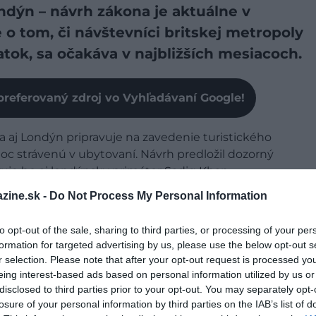
ndýn – návrh zákona je aktuálne v
o tom, či návštevníci britskej metropoly
tok, sa očakáva v najbližších mesiacoch.
preferovaný zdroj vo Vyhľadávaní Google!
a aj Londýn pripravuje na zavedenie turistického
 noc strávenú v ubytovaní. Návrh predložil dozorný
uje ho aj londýnsky primátor Sadiq Khan.
zine.sk -
Do Not Process My Personal Information
nia opatrenia, podľa
BBC
sa očakáva, že kancelárka
eľov mesta realizáciou tejto dane na základe návrhu
to opt-out of the sale, sharing to third parties, or processing of your per
nte.
formation for targeted advertising by us, please use the below opt-out s
r selection. Please note that after your opt-out request is processed y
piny G7, kde vláda bráni miestnym samosprávam a
eing interest-based ads based on personal information utilized by us or
Škótsko
a
Wales
nedávno prijali podobné opatrenie,
disclosed to third parties prior to your opt-out. You may separately opt-
hosťa.
losure of your personal information by third parties on the IAB’s list of