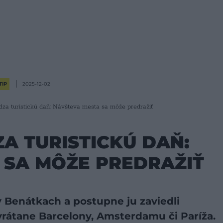
TIP
2025-12-02
za turistickú daň: Návšteva mesta sa môže predražiť
A TURISTICKÚ DAŇ:
 SA MÔŽE PREDRAŽIŤ
 v Benátkach a postupne ju zaviedli
vrátane
Barcelony,
Amsterdamu
či Paríža.