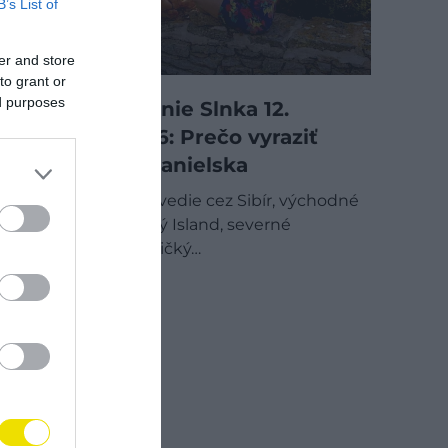
B’s List of
er and store
to grant or
ed purposes
Úplné zatmenie Slnka 12.
augusta 2026: Prečo vyraziť
autom do Španielska
Pás zatmenia povedie cez Sibír, východné
Grónsko, západný Island, severné
Španielsko a maličký…
DRIVE-TIP