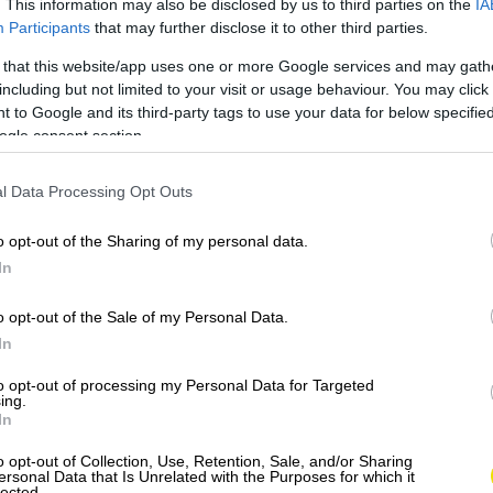
. This information may also be disclosed by us to third parties on the
IA
Participants
that may further disclose it to other third parties.
 that this website/app uses one or more Google services and may gath
including but not limited to your visit or usage behaviour. You may click 
 to Google and its third-party tags to use your data for below specifi
ogle consent section.
l Data Processing Opt Outs
o opt-out of the Sharing of my personal data.
In
o opt-out of the Sale of my Personal Data.
In
to opt-out of processing my Personal Data for Targeted
ing.
In
o opt-out of Collection, Use, Retention, Sale, and/or Sharing
ersonal Data that Is Unrelated with the Purposes for which it
lected.