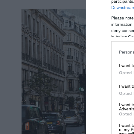
participants
Downstream 
Please note
information 
deny consent
in below Go
Persona
I want t
Opted 
I want t
Opted 
I want 
Advertis
Opted 
I want t
of my P
was col