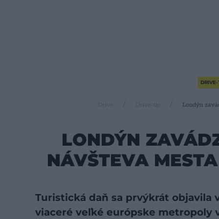
DRIVE-
Drive
Drive-tip
Londýn zavád
LONDÝN ZAVÁDZ
NÁVŠTEVA MESTA
Turistická daň sa prvýkrát objavila
viaceré veľké európske metropoly 