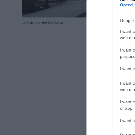
Opted 
Google 
Londýn, Spojené kráľovstvo
I want t
web or d
I want t
purpose
I want 
I want t
web or d
I want t
or app.
I want t
I want t