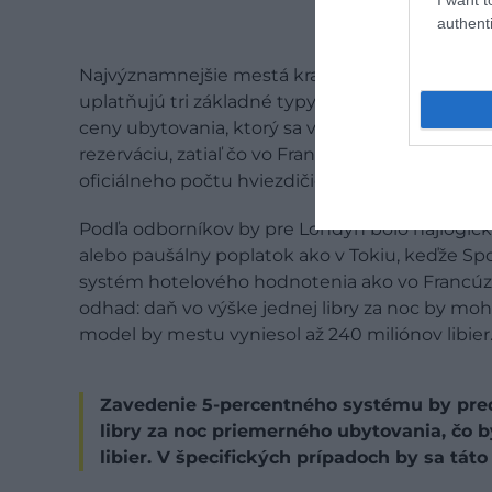
authenti
Najvýznamnejšie mestá krajín G7 – Paríž, Mnícho
uplatňujú tri základné typy turistických daní.
ceny ubytovania, ktorý sa v priemere pohybuje 
rezerváciu, zatiaľ čo vo Francúzsku a Taliansku
oficiálneho počtu hviezdičiek.
Podľa odborníkov by pre Londýn bolo najlogick
alebo paušálny poplatok ako v Tokiu, keďže S
systém hotelového hodnotenia ako vo Francúzsk
odhad: daň vo výške jednej libry za noc by mohl
model by mestu vyniesol až 240 miliónov libier
Zavedenie 5-percentného systému by preds
libry za noc priemerného ubytovania, čo 
libier. V špecifických prípadoch by sa táto