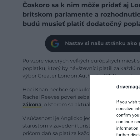
Čoskoro sa k nim môže pridať aj Lo
britskom parlamente a rozhodnutie 
budú musieť platiť dodatočný popla
Nastav si našu stránku ako 
Po vzore viacerých veľkých európskych miest s
poplatku, ktorý by návštevníci platili za každú
výbor Greater London Authority (GLA) a podpor
drivemaga
Hoci Khan nechce špekulovať o termíne zavede
Rachel Reeves poverí seba a ďalších predstavit
If you wish 
zákona
, o ktorom sa aktuálne rokuje v parlame
sensitive in
confirm you
V súčasnosti je Anglicko jedinou krajinou sku
continue se
starostom v zavedení turistickej dane. Naopak,
information 
pričom daň sa platí za každú prenocovanú noc 
further disc