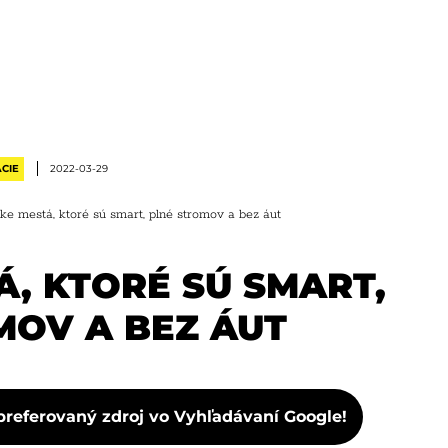
CIE
2022-03-29
ke mestá, ktoré sú smart, plné stromov a bez áut
, KTORÉ SÚ SMART,
MOV A BEZ ÁUT
preferovaný zdroj vo Vyhľadávaní Google!