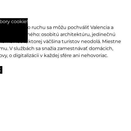
bory cookie!
 cestovného ruchu sa môžu pochváliť Valencia a
veľa spoločného: osobitú architektúru, jedinečnú
ombinácia, ktorej väčšina turistov neodolá. Miestne
izmu. V službách sa snažia zamestnávať domácich,
 o digitalizácii v každej sfére ani nehovoriac.
E