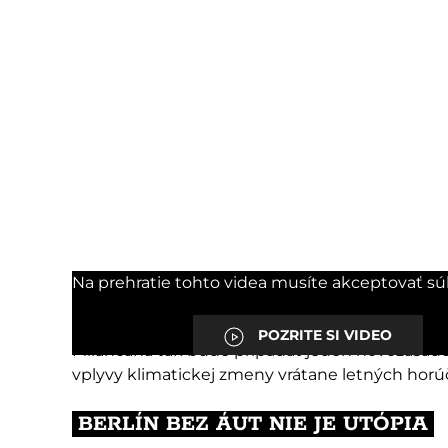
Na prehratie tohto videa musíte akceptovať sú
Cieľom milánskeho zalesňovacieho projektu je v
zastavaných častiach mesta: na verejných prie
POZRITE SI VIDEO
Milánčana tak bude pripadať jeden novozasaden
vplyvy klimatickej zmeny vrátane letných horúč
BERLÍN BEZ ÁUT NIE JE UTÓPIA