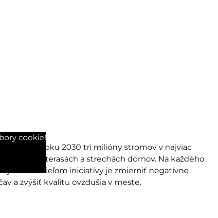
bory cookie!
ysadiť do roku 2030 tri milióny stromov v najviac
stranstvách, terasách a strechách domov. Na každého
ý strom. Cieľom iniciatívy je zmierniť negatívne
av a zvýšiť kvalitu ovzdušia v meste.