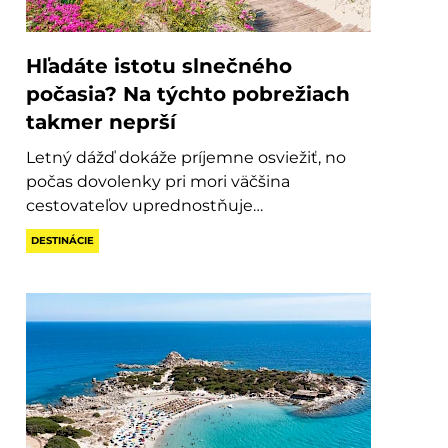
Hľadáte istotu slnečného
počasia? Na týchto pobrežiach
takmer neprší
Letný dážď dokáže príjemne osviežiť, no
počas dovolenky pri mori väčšina
cestovateľov uprednostňuje…
DESTINÁCIE