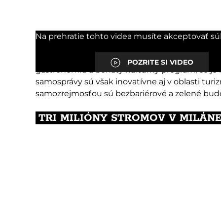
Na prehratie tohto videa musíte akceptovať sú
Titulom európske hlavné mesto inteligentného
Bordeaux. Španielske a francúzske mesto majú 
POZRITE SI VIDEO
gastronómiu a bohatý kultúrny program, čo je k
samosprávy sú však inovatívne aj v oblasti tur
samozrejmosťou sú bezbariérové a zelené budovy,
TRI MILIÓNY STROMOV V MILÁN