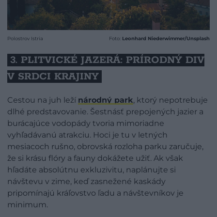
Polostrov Istria
Foto:
Leonhard Niederwimmer/Unsplash
3. PLITVICKÉ JAZERÁ: PRÍRODNÝ DIV
V SRDCI KRAJINY
Cestou na juh leží
národný park
, ktorý nepotrebuje
dlhé predstavovanie. Šestnásť prepojených jazier a
burácajúce vodopády tvoria mimoriadne
vyhľadávanú atrakciu. Hoci je tu v letných
mesiacoch rušno, obrovská rozloha parku zaručuje,
že si krásu flóry a fauny dokážete užiť. Ak však
hľadáte absolútnu exkluzivitu, naplánujte si
návštevu v zime, keď zasnežené kaskády
pripomínajú kráľovstvo ľadu a návštevníkov je
minimum.