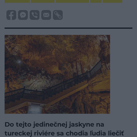
Do tejto jedinečnej jaskyne na
tureckej riviére sa chodia ľudia liečiť