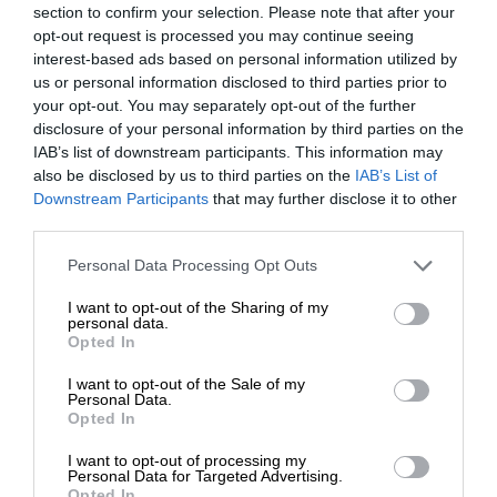
section to confirm your selection. Please note that after your
Makarská riviéra
Foto:
Tom Wheatley/Unsplash
opt-out request is processed you may continue seeing
interest-based ads based on personal information utilized by
5. OSTROV BRAČ: DOMOV
us or personal information disclosed to third parties prior to
your opt-out. You may separately opt-out of the further
NAJSLÁVNEJŠEJ PLÁŽE
disclosure of your personal information by third parties on the
IAB’s list of downstream participants. This information may
Len kúsok plavby trajektom zo Splitu alebo
also be disclosed by us to third parties on the
IAB’s List of
Makarskej leží tretí najväčší chorvátsky
ostrov
. Jeho
Downstream Participants
that may further disclose it to other
third parties.
hlavným magnetom je Zlatni Rat v letovisku Bol –
ikonický biely výbežok z kamienkov, ktorý neustále
Please note that this website/app uses one or more Google
Personal Data Processing Opt Outs
mení svoj tvar podľa vetra a morských prúdov. Ak
services and may gather and store information including but
vás omrzí slnenie na pláži, vydajte sa na Vidovu goru
not limited to your visit or usage behaviour. You may click to
I want to opt-out of the Sharing of my
personal data.
(780 m n. m.), odkiaľ sa vám naskytne úchvatný
grant or deny consent to Google and its third-party tags to
Opted In
use your data for below specified purposes in below Google
pohľad na okolité jadranské ostrovy.
consent section.
I want to opt-out of the Sale of my
Personal Data.
Opted In
I want to opt-out of processing my
Personal Data for Targeted Advertising.
Opted In