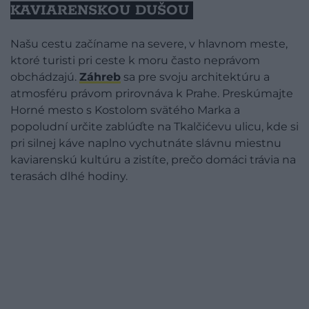
KAVIARENSKOU DUŠOU
Našu cestu začíname na severe, v hlavnom meste,
ktoré turisti pri ceste k moru často neprávom
obchádzajú.
Záhreb
sa pre svoju architektúru a
atmosféru právom prirovnáva k Prahe. Preskúmajte
Horné mesto s Kostolom svätého Marka a
popoludní určite zablúďte na Tkalčićevu ulicu, kde si
pri silnej káve naplno vychutnáte slávnu miestnu
kaviarenskú kultúru a zistíte, prečo domáci trávia na
terasách dlhé hodiny.