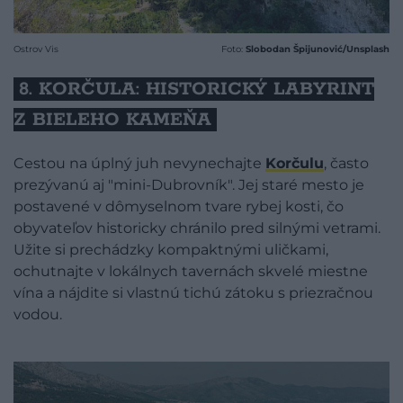
Ostrov Vis
Foto:
Slobodan Špijunović/Unsplash
8. KORČULA: HISTORICKÝ LABYRINT
Z BIELEHO KAMEŇA
Cestou na úplný juh nevynechajte
Korčulu
, často
prezývanú aj "mini-Dubrovník". Jej staré mesto je
postavené v dômyselnom tvare rybej kosti, čo
obyvateľov historicky chránilo pred silnými vetrami.
Užite si prechádzky kompaktnými uličkami,
ochutnajte v lokálnych tavernách skvelé miestne
vína a nájdite si vlastnú tichú zátoku s priezračnou
vodou.