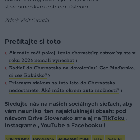
stredomorským dobrodružstvom.
Zdroj: Visit Croatia
Prečítajte si toto
Ak máte radi pokoj, tento chorvátsky ostrov by ste v
roku 2026 nemali vynechať
Kadiaľ do Chorvátska na dovolenku? Cez Maďarsko,
či cez Rakúsko?
Priamym vlakom sa toto leto do Chorvátska
nedostanete. Aké máte okrem auta možnosti?
Sledujte nás na našich sociálnych sieťach, aby
vám neunikol ten najaktuálnejší obsah: pod
názvom Drive Slovensko sme aj na
TikToku
,
Instagrame
,
YouTube
a
Facebooku
!
CHORVÁTSKO
DOVOLENKA
JADRANSKÉ MORE
LETO
ROADTRIP