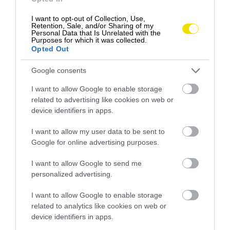
I want to opt-out of Collection, Use,
Retention, Sale, and/or Sharing of my
Personal Data that Is Unrelated with the
Purposes for which it was collected.
Opted Out
Google consents
I want to allow Google to enable storage
related to advertising like cookies on web or
device identifiers in apps.
Ostrov Brać
Foto:
Piotr Musioł/Unsplash
I want to allow my user data to be sent to
6. OSTROV HVAR: ZALIATY SLNKOM A
Google for online advertising purposes.
LUXUSOM
I want to allow Google to send me
personalized advertising.
Pokračujeme južnejšie na
ostrov
s najvyšším
ročným priemerom slnečných hodín v Chorvátsku.
I want to allow Google to enable storage
Vzduch tu vonia levanduľou a historické prístavy
related to analytics like cookies on web or
lemujú elegantné jachty celebrít. Hvar je známy
device identifiers in apps.
špičkovými hotelmi a rušným spoločenským