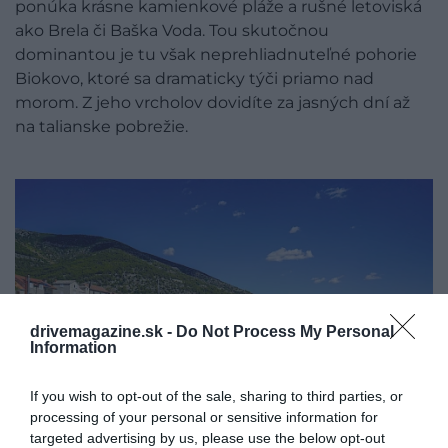
ponúka krásne kamienkové pláže a rušné letoviská
ako Brela či Baška Voda. Tou skutočnou
dominantou je tu však neprehliadnuteľné pohorie
Biokovo, ktoré sa dramaticky týči priamo nad
morom. Z jeho vrcholov dovidíte za jasných dní až
na talianske pobrežie.
drivemagazine.sk -
Do Not Process My Personal
Information
If you wish to opt-out of the sale, sharing to third parties, or
processing of your personal or sensitive information for
targeted advertising by us, please use the below opt-out