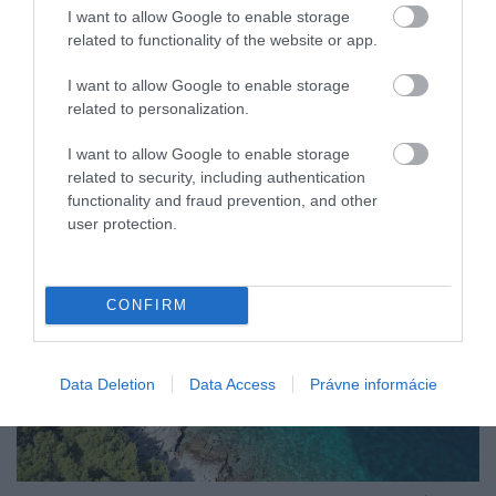
I want to allow Google to enable storage
životom. Ak uprostred tohto luxusu zatúžite po
related to functionality of the website or app.
tichu, naskočte na malý čln, ktorý vás odvezie na
susedné, dokonale pokojné Paklené ostrovy.
I want to allow Google to enable storage
related to personalization.
I want to allow Google to enable storage
related to security, including authentication
functionality and fraud prevention, and other
user protection.
CONFIRM
Data Deletion
Data Access
Právne informácie