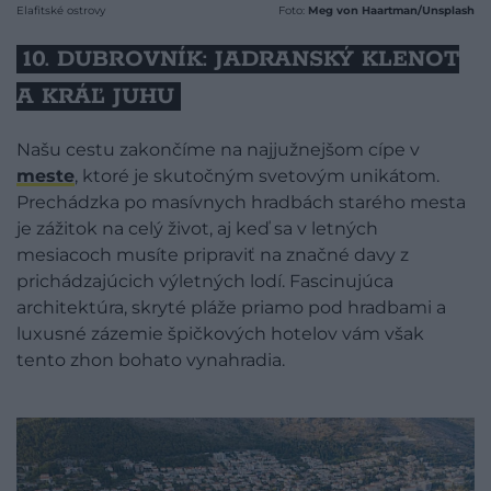
Elafitské ostrovy
Foto:
Meg von Haartman/Unsplash
10. DUBROVNÍK: JADRANSKÝ KLENOT
A KRÁĽ JUHU
Našu cestu zakončíme na najjužnejšom cípe v
meste
, ktoré je skutočným svetovým unikátom.
Prechádzka po masívnych hradbách starého mesta
je zážitok na celý život, aj keď sa v letných
mesiacoch musíte pripraviť na značné davy z
prichádzajúcich výletných lodí. Fascinujúca
architektúra, skryté pláže priamo pod hradbami a
luxusné zázemie špičkových hotelov vám však
tento zhon bohato vynahradia.