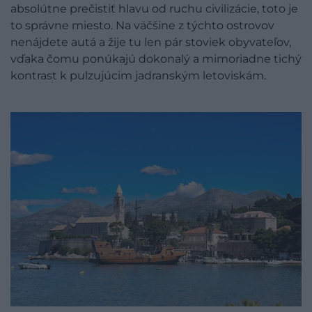
absolútne prečistiť hlavu od ruchu civilizácie, toto je
to správne miesto. Na väčšine z týchto ostrovov
nenájdete autá a žije tu len pár stoviek obyvateľov,
vďaka čomu ponúkajú dokonalý a mimoriadne tichý
kontrast k pulzujúcim jadranským letoviskám.