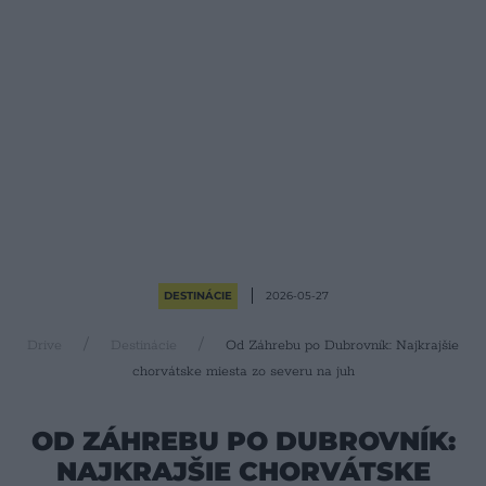
DESTINÁCIE
2026-05-27
Drive
Destinácie
Od Záhrebu po Dubrovník: Najkrajšie
chorvátske miesta zo severu na juh
OD ZÁHREBU PO DUBROVNÍK:
NAJKRAJŠIE CHORVÁTSKE