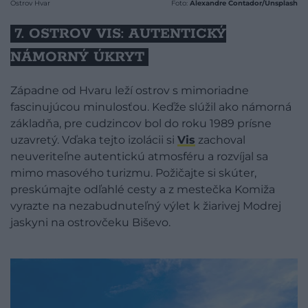
Ostrov Hvar
Foto:
Alexandre Contador/Unsplash
7. OSTROV VIS: AUTENTICKÝ
NÁMORNÝ ÚKRYT
Západne od Hvaru leží ostrov s mimoriadne
fascinujúcou minulosťou. Keďže slúžil ako námorná
základňa, pre cudzincov bol do roku 1989 prísne
uzavretý. Vďaka tejto izolácii si
Vis
zachoval
neuveriteľne autentickú atmosféru a rozvíjal sa
mimo masového turizmu. Požičajte si skúter,
preskúmajte odľahlé cesty a z mestečka Komiža
vyrazte na nezabudnuteľný výlet k žiarivej Modrej
jaskyni na ostrovčeku Biševo.