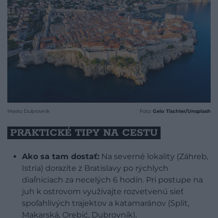
Mesto Dubrovník
Foto:
Geio Tischler/Unsplash
PRAKTICKÉ TIPY NA CESTU
Ako sa tam dostať:
Na severné lokality (Záhreb,
Istria) dorazíte z Bratislavy po rýchlych
diaľniciach za necelých 6 hodín. Pri postupe na
juh k ostrovom využívajte rozvetvenú sieť
spoľahlivých trajektov a katamaránov (Split,
Makarská, Orebić, Dubrovník).