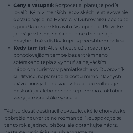
Ceny a vstupné:
Rozpočet si plánujte podľa
lokalít. Kým v menších letoviskách je stravovanie
dostupnejšie, na Hvare či v Dubrovníku počítajte
s prirážkou za exkluzivitu. Vstupné na Plitvické
jazerá je v letnej špičke citeľne drahšie a je
nevyhnutné si lístky kúpiť s predstihom online.
Kedy tam ísť:
Ak si chcete užiť roadtrip v
pohodovejšom tempe bez extrémneho
šoférskeho tepla a vyhnúť sa najväčším
náporom turistov v pamiatkach ako Dubrovník
či Plitvice, naplánujte si cestu mimo hlavných
prázdninových mesiacov. Ideálnou voľbou je
neskorá jar alebo prelom septembra a októbra,
kedy je more stále vyhriate.
Týchto desať destinácií dokazuje, aké je chorvátske
pobrežie neuveriteľne rozmanité. Neuspokojte sa
tento rok s jednou plážou, ale dotankujte nádrž,
nastavte navigáciu na juh a vyrazte za