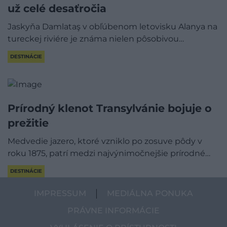
už celé desaťročia
Jaskyňa Damlataş v obľúbenom letovisku Alanya na
tureckej riviére je známa nielen pôsobivou…
DESTINÁCIE
Prírodný klenot Transylvánie bojuje o
prežitie
Medvedie jazero, ktoré vzniklo po zosuve pôdy v
roku 1875, patrí medzi najvýnimočnejšie prírodné…
DESTINÁCIE
IMPRESSUM
MEDIÁLNA PONUKA
PRÁVNE INFORMÁCIE