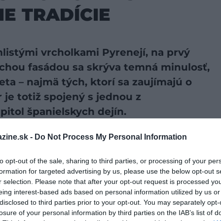
E TRADÍCIE
listými vrcholkami Pyrenejí, na prvý
tichou fasádou sa skrýva temná minulosť,
eta – najmä tých, ktorí sa zaujímajú o
 je totiž spojený s jednou z
itol španielskych dejín.
zine.sk -
Do Not Process My Personal Information
preferovaný zdroj vo Vyhľadávaní Google!
to opt-out of the sale, sharing to third parties, or processing of your per
or
, si v posledných desaťročiach získala povesť miesta s
formation for targeted advertising by us, please use the below opt-out s
oročný spor o pozemky, ktorý postupne eskaloval až k
r selection. Please note that after your opt-out request is processed y
eing interest-based ads based on personal information utilized by us or
okov tu zomreli traja ľudia. Posledný prípad, dodnes
disclosed to third parties prior to your opt-out. You may separately opt-
 nájdené telo 70-ročného Josepa Montaného so šnúrou
losure of your personal information by third parties on the IAB’s list of