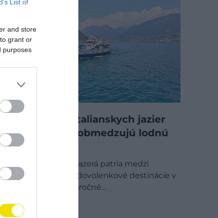
B’s List of
er and store
to grant or
ed purposes
Zo slávnych talianskych jazier
mizne voda, obmedzujú lodnú
dopravu
Severotalianske jazerá patria medzi
najobľúbenejšie dovolenkové destinácie v
Európe, no tohtoročné…
DESTINÁCIE