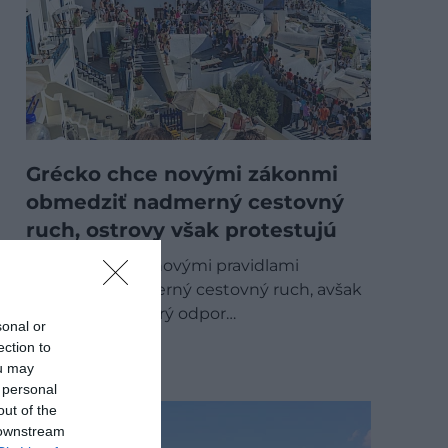
Grécko chce novými zákonmi
obmedziť nadmerný cestovný
ruch, ostrovy však protestujú
Grécko sa snaží novými pravidlami
obmedziť nadmerný cestovný ruch, avšak
návrh vyvolal ostrý odpor…
sonal or
ection to
DESTINÁCIE
ou may
 personal
out of the
 downstream