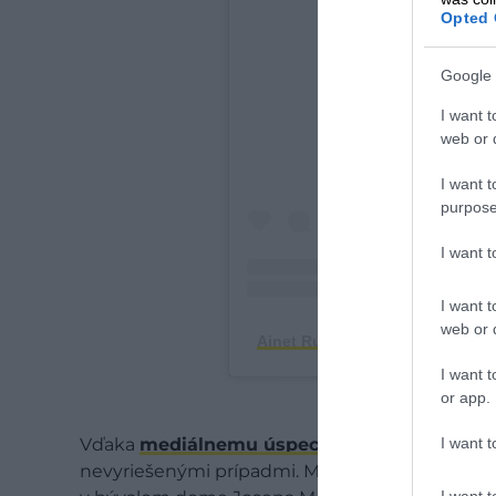
Opted 
A bejegyzés meg
Google 
I want t
web or d
I want t
purpose
I want 
I want t
web or d
Ainet Rural Mountain (@ainetru
I want t
or app.
I want t
Vďaka
mediálnemu úspechu
dokumentu začalo
nevyriešenými prípadmi. Mnohí prichádzajú kvôl
I want t