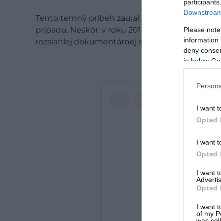
participants
Downstream 
Tento temný príbeh zaujal aj mladého televízne
prípadu. Neskôr, v roku 2018, tému spracoval 
Please note
information 
rozsiahlej dokumentárnej série s názvom
Tor
, 
deny consent
in below Go
Persona
I want t
Opted 
I want t
Opted 
I want 
Advertis
Opted 
I want t
of my P
was col