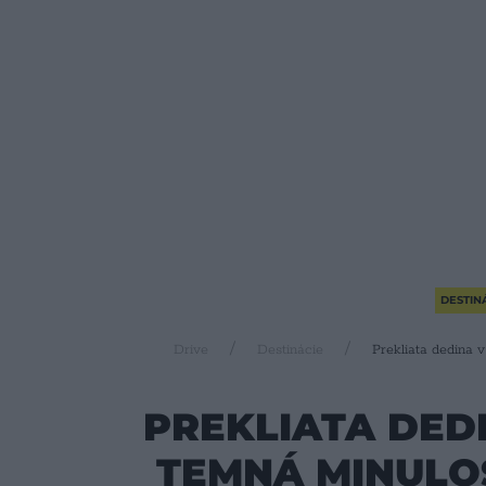
DESTIN
Drive
Destinácie
Prekliata dedina v
PREKLIATA DED
TEMNÁ MINULOS