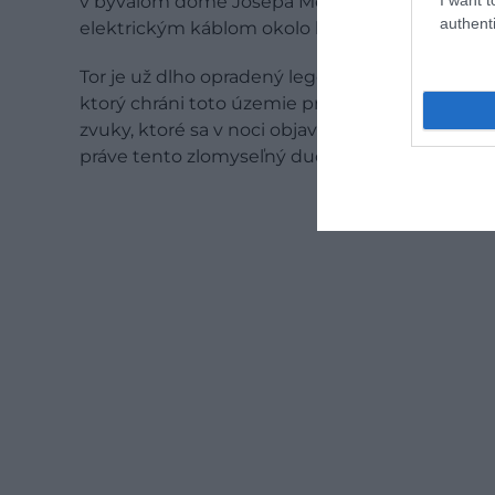
v bývalom dome Josepa Montaného a podľa mie
authenti
elektrickým káblom okolo krku – v znepokojive
Tor je už dlho opradený legendou. Miestni veria,
ktorý chráni toto územie pred každým, kto by h
zvuky, ktoré sa v noci objavujú, si mnohí spájaj
práve tento zlomyseľný duch stojí za dlhoročný