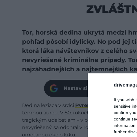
ZVLÁŠTN
Tor, horská dedina ukrytá medzi hm
pohľad pôsobí idylicky. No pod jej 
ktorá láka návštevníkov z celého sv
nevyriešené kriminálne prípady. Tor
najzáhadnejších a najtemnejších kap
drivemaga
Nastav si našu stránku ako 
If you wish 
Dedina ležiaca v srdci
Pyrenejí
, na úpätí hory
T
sensitive in
temnou aurou. V 80. rokoch sa tu rozohnil dlh
confirm you
continue se
tragickým udalostiam – v priebehu pätnástich r
information 
nevyriešený, sa odohral v roku 1995, keď bolo
further disc
omotanou okolo krku.