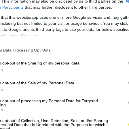
. This information may also be disclosed by us to third parties on the
IA
Participants
that may further disclose it to other third parties.
ho novinára, ktorý v roku 2005 vydal knihu s detailmi
v podobe podcastu. V roku 2024 jeho výskum vyústil do
 that this website/app uses one or more Google services and may gath
including but not limited to your visit or usage behaviour. You may click 
ktorá dedinu opäť dostala do centra verejného záujmu.
 to Google and its third-party tags to use your data for below specifi
ogle consent section.
l Data Processing Opt Outs
o opt-out of the Sharing of my personal data.
In
o opt-out of the Sale of my Personal Data.
In
to opt-out of processing my Personal Data for Targeted
ing.
In
o opt-out of Collection, Use, Retention, Sale, and/or Sharing
ersonal Data that Is Unrelated with the Purposes for which it
lected.