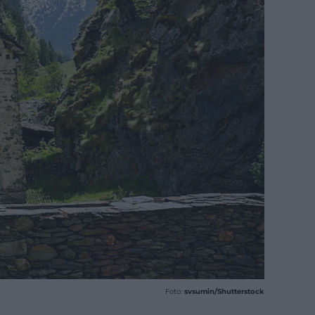
Foto:
svsumin/Shutterstock