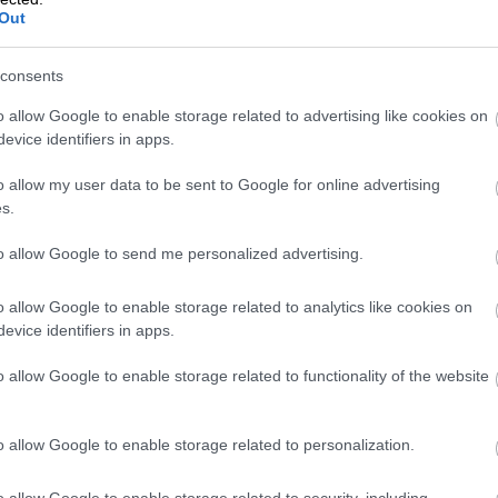
Out
tekintése az Instagramon
consents
o allow Google to enable storage related to advertising like cookies on
evice identifiers in apps.
o allow my user data to be sent to Google for online advertising
s.
to allow Google to send me personalized advertising.
o allow Google to enable storage related to analytics like cookies on
evice identifiers in apps.
ralmountain) által megosztott bejegyzés
o allow Google to enable storage related to functionality of the website
o allow Google to enable storage related to personalization.
 Tor navštevovať čoraz viac ľudí fascinovaných
i tzv. „Torovmu zážitku“. Niektorí dokonca prenocujú
o allow Google to enable storage related to security, including