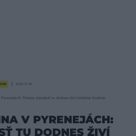
ÁCIE
2025-11-30
 Pyrenejách: Temná minulosť tu dodnes živí zvláštne tradície
INA V PYRENEJÁCH:
Ť TU DODNES ŽIVÍ