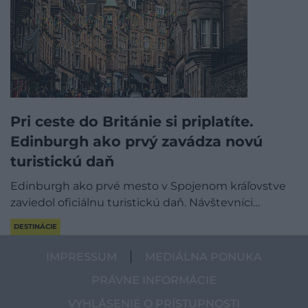
Pri ceste do Británie si priplatíte.
Edinburgh ako prvý zavádza novú
turistickú daň
Edinburgh ako prvé mesto v Spojenom kráľovstve
zaviedol oficiálnu turistickú daň. Návštevníci…
DESTINÁCIE
IMPRESSUM
MEDIÁLNA PONUKA
PRÁVNE INFORMÁCIE
VYHLÁSENIE O PRÍSTUPNOSTI