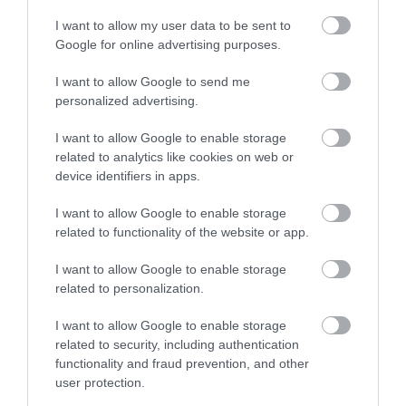
I want to allow my user data to be sent to
Google for online advertising purposes.
I want to allow Google to send me
personalized advertising.
Foto: Drive Magazine Slovensko
KATEDRÁLA SÃO SEBASTIÃO
I want to allow Google to enable storage
related to analytics like cookies on web or
Moderná architektonická štruktúra katedrály São
device identifiers in apps.
Sebastião, známa aj ako Katedrála Svätého
I want to allow Google to enable storage
Sebastiána, je jednou z najvýznamnejších
related to functionality of the website or app.
sakrálnych pamiatok v Riu. Jej tvar a dizajn
pripomínajú mohutnú pyramídu a je zaujímavým
I want to allow Google to enable storage
kontrastom k tradičnej architektúre mesta. Počas
related to personalization.
karnevalových sprievodných party v uliciach, tzv.
I want to allow Google to enable storage
blocos, sa môže stať, že sa dnu nedostanete.
related to security, including authentication
functionality and fraud prevention, and other
user protection.