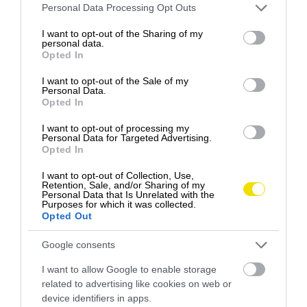
podstate mojito bez mäty), ktorý je skutočnou
Please note that this website/app uses one or more Google
Personal Data Processing Opt Outs
services and may gather and store information including but
chuťou Brazílie. Nájdete tu aj obchody, kaviarne a
not limited to your visit or usage behaviour. You may click to
I want to opt-out of the Sharing of my
reštaurácie. Pláž Copacabana je jedna z
personal data.
grant or deny consent to Google and its third-party tags to
najznámejších pláží na svete. Láka návštevníkov
Opted In
use your data for below specified purposes in below Google
piesočnatými plážami a živým prostredím. Je to
consent section.
I want to opt-out of the Sale of my
miesto, kde sa stretáva miestna kultúra, tanec a
Personal Data.
Opted In
oddych. Pozor na silné prúdy a vysoké vlny, často tu
vyvesia červenú vlajku, kedy je kúpanie v Atlantiku
I want to opt-out of processing my
zakázané.
Personal Data for Targeted Advertising.
Opted In
I want to opt-out of Collection, Use,
Retention, Sale, and/or Sharing of my
Personal Data that Is Unrelated with the
Purposes for which it was collected.
Opted Out
Google consents
I want to allow Google to enable storage
related to advertising like cookies on web or
device identifiers in apps.