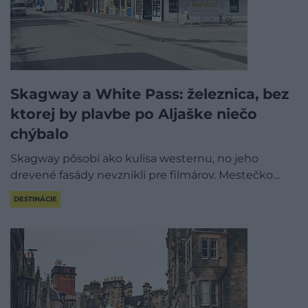
Skagway a White Pass: železnica, bez
ktorej by plavbe po Aljaške niečo
chýbalo
Skagway pôsobí ako kulisa westernu, no jeho
drevené fasády nevznikli pre filmárov. Mestečko…
DESTINÁCIE