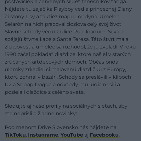
postavičiek a červených siluet tanečníkov tanga.
Nájdete tu zajačika Playboy vedľa princeznej Diany
či Mony Lisy a taktiež mapu Londýna. Umelec
Selarón na nich pracoval doslova celý svoj život.
Slávne schody vedú z ulice Rua Joaquim Silva a
spájajú štvrte Lapa a Santa Teresa. Táto štvrť mala
zlú povesť a umelec sa rozhodol, že ju zveľadí. V roku
1990 začal pokladať dlaždice, ktoré našiel v starých
zrúcaných artdecových domoch. Občas pridal
úlomky zrkadiel či maľovanú dlaždičku z Európy,
ktorú zohnal v bazári. Schody sa preslávili v klipoch
U2 a Snoop Dogga a odvtedy mu ľudia nosili a
posielali dlaždice z celého sveta.
Sledujte aj naše profily na sociálnych sieťach, aby
ste neprišli o žiadne novinky:
Pod menom Drive Slovensko nás nájdete na
TikToku
,
Instagrame
,
YouTube
aj
Facebooku
.