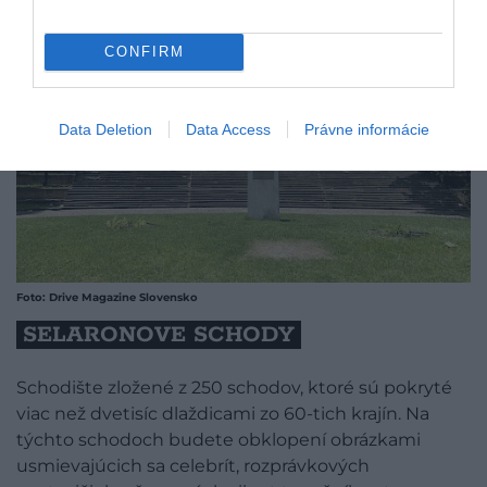
CONFIRM
Data Deletion
Data Access
Právne informácie
Foto: Drive Magazine Slovensko
SELARONOVE SCHODY
Schodište zložené z 250 schodov, ktoré sú pokryté
viac než dvetisíc dlaždicami zo 60-tich krajín. Na
týchto schodoch budete obklopení obrázkami
usmievajúcich sa celebrít, rozprávkových