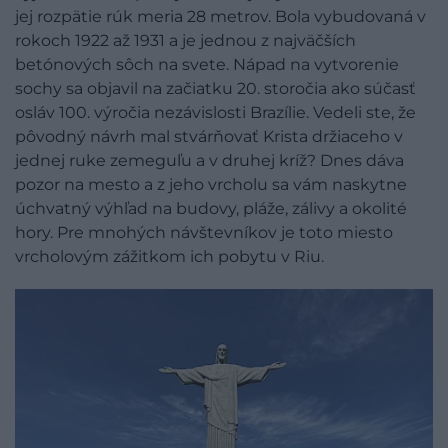
jej rozpätie rúk meria 28 metrov. Bola vybudovaná v
rokoch 1922 až 1931 a je jednou z najväčších
betónových sôch na svete. Nápad na vytvorenie
sochy sa objavil na začiatku 20. storočia ako súčasť
osláv 100. výročia nezávislosti Brazílie. Vedeli ste, že
pôvodný návrh mal stvárňovať Krista držiaceho v
jednej ruke zemeguľu a v druhej kríž? Dnes dáva
pozor na mesto a z jeho vrcholu sa vám naskytne
úchvatný výhľad na budovy, pláže, zálivy a okolité
hory. Pre mnohých návštevníkov je toto miesto
vrcholovým zážitkom ich pobytu v Riu.