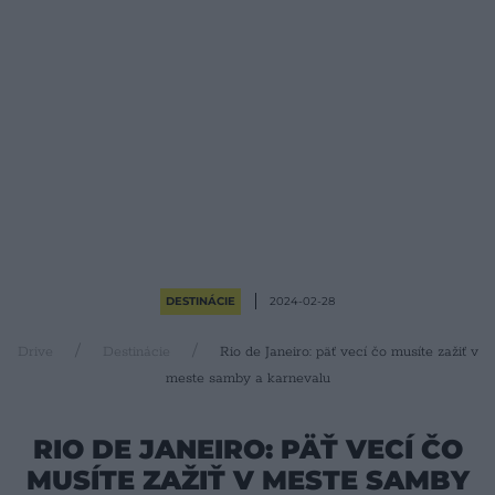
DESTINÁCIE
2024-02-28
Drive
Destinácie
Rio de Janeiro: päť vecí čo musíte zažiť v
meste samby a karnevalu
RIO DE JANEIRO: PÄŤ VECÍ ČO
MUSÍTE ZAŽIŤ V MESTE SAMBY