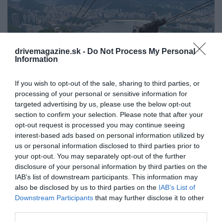
drivemagazine.sk -
Do Not Process My Personal
Information
If you wish to opt-out of the sale, sharing to third parties, or
processing of your personal or sensitive information for
targeted advertising by us, please use the below opt-out
Foto: Drive Magazine Slovensko
section to confirm your selection. Please note that after your
opt-out request is processed you may continue seeing
PLÁŽE IPANEMA A COPACABANA
interest-based ads based on personal information utilized by
us or personal information disclosed to third parties prior to
Ikonická pláž Ipanema, kde sa stretáva svetová
your opt-out. You may separately opt-out of the further
elegancia s jedinečnou brazílskou atmosférou.
disclosure of your personal information by third parties on the
IAB’s list of downstream participants. This information may
Pozorujte miestnych „kariokas“ (ako sa na rozdiel od
also be disclosed by us to third parties on the
IAB’s List of
cudzincov – „gringos“ – nazývajú miestni), ako si
Downstream Participants
that may further disclose it to other
užívajú slnko a piesok a nezabudnite ochutnať
third parties.
osviežujúci miestny koktail caipirinha (čo je v