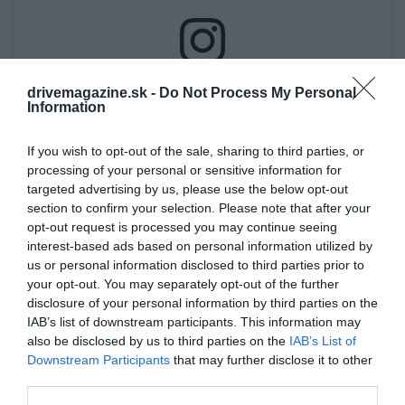
Zobraziť tento príspevok na Instagrame
drivemagazine.sk -
Do Not Process My Personal
Information
If you wish to opt-out of the sale, sharing to third parties, or
processing of your personal or sensitive information for
targeted advertising by us, please use the below opt-out
section to confirm your selection. Please note that after your
opt-out request is processed you may continue seeing
interest-based ads based on personal information utilized by
us or personal information disclosed to third parties prior to
your opt-out. You may separately opt-out of the further
Príspevok, ktorý zdieľa PX Autocentrum (@pxautocentrum)
disclosure of your personal information by third parties on the
IAB’s list of downstream participants. This information may
also be disclosed by us to third parties on the
IAB’s List of
Downstream Participants
that may further disclose it to other
Zlatým základným pravidlom pre nové komponenty
third parties.
v brzdnom systéme je výmena kotúčov pri každej