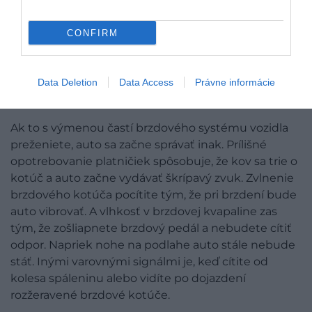
CONFIRM
Príspevok, ktorý zdieľa OIL Partner autoservis (@oilpartner)
Data Deletion
Data Access
Právne informácie
Ak to s výmenou častí brzdového systému vozidla
preženiete, auto sa začne správať inak. Prílišné
opotrebovanie platničiek spôsobuje, že kov sa trie o
kotúč a auto začne vydávať škrípavý zvuk. Zvlnenie
brzdového kotúča pocítite tým, že pri brzdení bude
auto vibrovať. A vlhkosť v brzdovej kvapaline zas
tým, že zošliapnete brzdový pedál a nebudete cítiť
odpor. Napriek nohe na podlahe auto stále nebude
stáť. Inými varovnými signálmi je, keď cítite od
kolesa spáleninu alebo vidíte po dojazdení
rozžeravené brzdové kotúče.