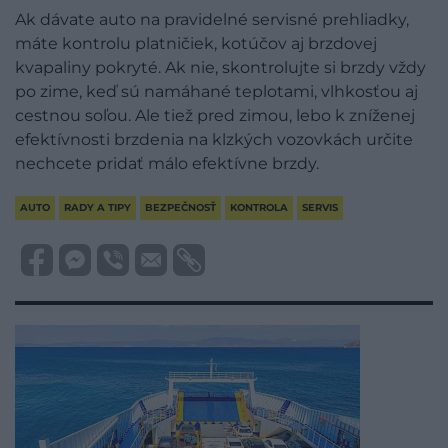
Ak dávate auto na pravidelné servisné prehliadky,
máte kontrolu platničiek, kotúčov aj brzdovej
kvapaliny pokryté. Ak nie, skontrolujte si brzdy vždy
po zime, keď sú namáhané teplotami, vlhkosťou aj
cestnou soľou. Ale tiež pred zimou, lebo k zníženej
efektívnosti brzdenia na klzkých vozovkách určite
nechcete pridať málo efektívne brzdy.
AUTO
RADY A TIPY
BEZPEČNOSŤ
KONTROLA
SERVIS