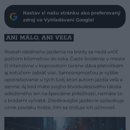
Nastav si našu stránku ako preferovaný
zdroj vo Vyhľadávaní Google!
ANI MÁLO, ANI VEĽA
Rozsah ideálneho jazdenia na brzdy sa nedá určiť
počtom kilometrov do roka. Časté brzdenie v meste
či intenzívne v kopcovitom teréne dáva platničkám
aj kotúčom zabrať viac. Samozrejmosťou je vyššie
opotrebovanie u tých ľudí, ktorí autom jazdia veľa a
denne. Aj keď máte svojho štvorkolesového tátoša
odloženého len na špeciálne príležitosti, nemáte to
s brzdami vyhraté. Zriedkavejšie jazdenie spôsobuje
vznik povlaku hrdze, čím sa znižuje ich účinnosť.