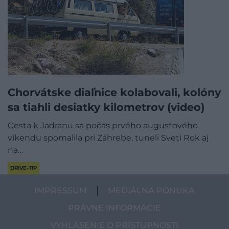
Chorvátske diaľnice kolabovali, kolóny
sa tiahli desiatky kilometrov (video)
Cesta k Jadranu sa počas prvého augustového
víkendu spomalila pri Záhrebe, tuneli Sveti Rok aj
na…
DRIVE-TIP
IMPRESSUM
MEDIÁLNA PONUKA
PRÁVNE INFORMÁCIE
VYHLÁSENIE O PRÍSTUPNOSTI