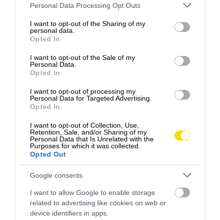
druhej výmene platničiek.
Please note that this website/app uses one or more Google
Personal Data Processing Opt Outs
services and may gather and store information including but
Brzdové platničky by mali vždy mať aspoň 2-3 mm,
not limited to your visit or usage behaviour. You may click to
I want to opt-out of the Sharing of my
personal data.
grant or deny consent to Google and its third-party tags to
aj tie na vnútornej strane kolesa. Ich minimálna
Opted In
use your data for below specified purposes in below Google
životnosť je asi 50 000 km, no šetrný vodič na nich
consent section.
I want to opt-out of the Sale of my
dokáže odjazdiť aj 150 000 kilometrov.
Personal Data.
Opted In
Brzdové kotúče vydržia sto- až tristotisíc km. Keď
kotúč stratí hrúbku, môže nastať situácia, že sa
I want to opt-out of processing my
Personal Data for Targeted Advertising.
brzdením zohreje, prejdením po mláke či mokrom
Opted In
úseku cesty sa prudko ochladí a tým sa zvlní.
I want to opt-out of Collection, Use,
Retention, Sale, and/or Sharing of my
V neposlednom rade je tu
brzdová kvapalina
.
Personal Data that Is Unrelated with the
Purposes for which it was collected.
Meniť by sme ju mali tak, ako určuje výrobca, ale
Opted Out
minimálne raz za dva roky alebo po prejdení 60 000
km. V starej brzdovej kvapaline a v nepoužívanom
Google consents
aute sa hromadí vlhkosť, čím sa stráca účinnosť
I want to allow Google to enable storage
brzdenia.
related to advertising like cookies on web or
device identifiers in apps.