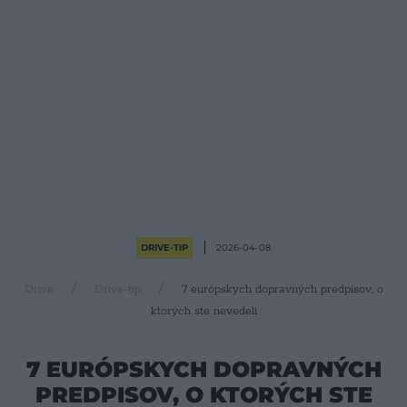
DRIVE-TIP
2026-04-08
Drive
Drive-tip
7 európskych dopravných predpisov, o
ktorých ste nevedeli
7 EURÓPSKYCH DOPRAVNÝCH
PREDPISOV, O KTORÝCH STE