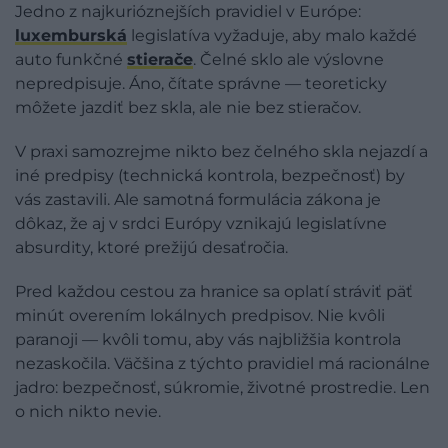
Jedno z najkurióznejších pravidiel v Európe:
luxemburská
legislatíva vyžaduje, aby malo každé
auto funkčné
stierače
. Čelné sklo ale výslovne
nepredpisuje. Áno, čítate správne — teoreticky
môžete jazdiť bez skla, ale nie bez stieračov.
V praxi samozrejme nikto bez čelného skla nejazdí a
iné predpisy (technická kontrola, bezpečnosť) by
vás zastavili. Ale samotná formulácia zákona je
dôkaz, že aj v srdci Európy vznikajú legislatívne
absurdity, ktoré prežijú desaťročia.
Pred každou cestou za hranice sa oplatí stráviť päť
minút overením lokálnych predpisov. Nie kvôli
paranoji — kvôli tomu, aby vás najbližšia kontrola
nezaskočila. Väčšina z týchto pravidiel má racionálne
jadro: bezpečnosť, súkromie, životné prostredie. Len
o nich nikto nevie.