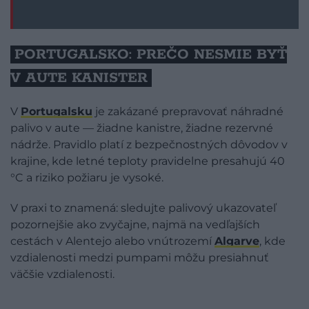
PORTUGALSKO: PREČO NESMIE BYŤ
V AUTE KANISTER
V
Portugalsku
je zakázané prepravovať náhradné
palivo v aute — žiadne kanistre, žiadne rezervné
nádrže. Pravidlo platí z bezpečnostných dôvodov v
krajine, kde letné teploty pravidelne presahujú 40
°C a riziko požiaru je vysoké.
V praxi to znamená: sledujte palivový ukazovateľ
pozornejšie ako zvyčajne, najmä na vedľajších
cestách v Alentejo alebo vnútrozemí
Algarve
, kde
vzdialenosti medzi pumpami môžu presiahnuť
väčšie vzdialenosti.