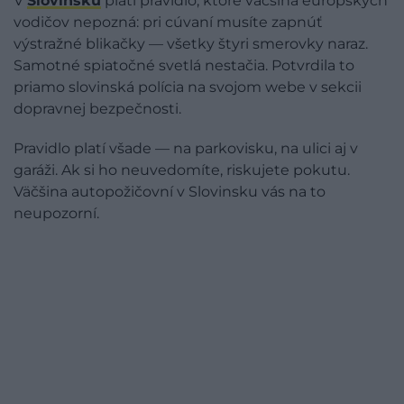
V
Slovinsku
platí pravidlo, ktoré väčšina európskych
vodičov nepozná: pri cúvaní musíte zapnúť
výstražné blikačky — všetky štyri smerovky naraz.
Samotné spiatočné svetlá nestačia. Potvrdila to
priamo slovinská polícia na svojom webe v sekcii
dopravnej bezpečnosti.
Pravidlo platí všade — na parkovisku, na ulici aj v
garáži. Ak si ho neuvedomíte, riskujete pokutu.
Väčšina autopožičovní v Slovinsku vás na to
neupozorní.