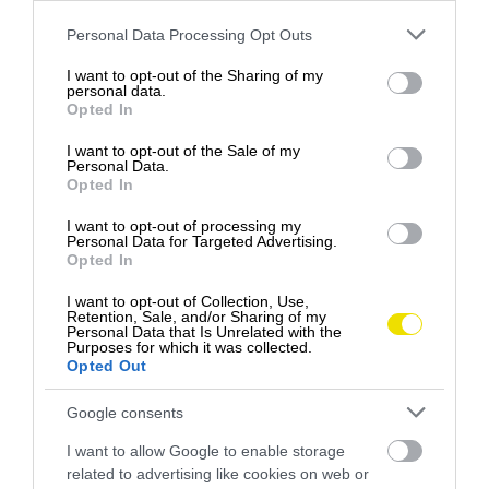
SVIETENIE?
Please note that this website/app uses one or more Google
Personal Data Processing Opt Outs
services and may gather and store information including but
not limited to your visit or usage behaviour. You may click to
I want to opt-out of the Sharing of my
Od 1. januára 2014 je vo Švajčiarsku povinné
svietiť
aj
personal data.
grant or deny consent to Google and its third-party tags to
cez deň — na všetkých cestách, za každého počasia.
Opted In
use your data for below specified purposes in below Google
Pokuta za vypnuté svetlá: 40 CHF (približne 42 €).
consent section.
I want to opt-out of the Sale of my
Platí pre autá, dodávky, autobusy aj motocykle.
Personal Data.
Opted In
Chyták je v detailoch. Bežné denné svetlá stačia za
I want to opt-out of processing my
jasného dňa na otvorenej ceste. Ale v tuneli, pri
Personal Data for Targeted Advertising.
daždi, hmle alebo snežení musíte prepnúť na
Opted In
stretávacie svetlá. Dôvod: denné svetlá nesvietia
I want to opt-out of Collection, Use,
dozadu, a pri zlej viditeľnosti vás zozadu nikto nevidí.
Retention, Sale, and/or Sharing of my
Personal Data that Is Unrelated with the
Kto zabudne prepnúť, zaplatí rovnakú pokutu.
Purposes for which it was collected.
Opted Out
Google consents
I want to allow Google to enable storage
related to advertising like cookies on web or