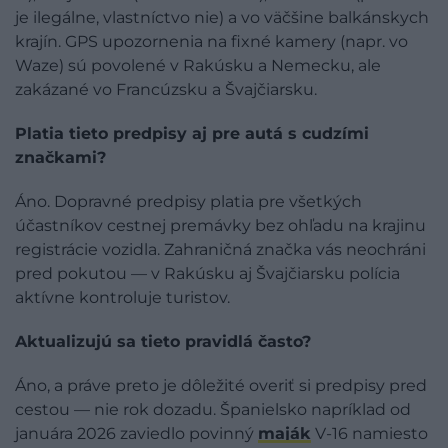
je ilegálne, vlastníctvo nie) a vo väčšine balkánskych
krajín. GPS upozornenia na fixné kamery (napr. vo
Waze) sú povolené v Rakúsku a Nemecku, ale
zakázané vo Francúzsku a Švajčiarsku.
Platia tieto predpisy aj pre autá s cudzími
značkami?
Áno. Dopravné predpisy platia pre všetkých
účastníkov cestnej premávky bez ohľadu na krajinu
registrácie vozidla. Zahraničná značka vás neochráni
pred pokutou — v Rakúsku aj Švajčiarsku polícia
aktívne kontroluje turistov.
Aktualizujú sa tieto pravidlá často?
Áno, a práve preto je dôležité overiť si predpisy pred
cestou — nie rok dozadu. Španielsko napríklad od
januára 2026 zaviedlo povinný
maják
V-16 namiesto