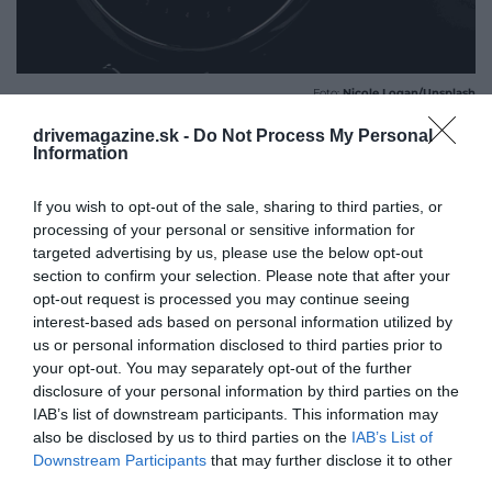
Foto:
Nicole Logan/Unsplash
drivemagazine.sk -
Do Not Process My Personal
Information
If you wish to opt-out of the sale, sharing to third parties, or
TIP DRIVE MAGAZINE:
processing of your personal or sensitive information for
Pred cestou do Rakúska
targeted advertising by us, please use the below opt-out
skontrolujte nastavenia
section to confirm your selection. Please note that after your
autokameru. Ak nemá event-only
opt-out request is processed you may continue seeing
režim, radšej ju vypnite. Pokuta
interest-based ads based on personal information utilized by
môže byť vyššia ako za
us or personal information disclosed to third parties prior to
prekročenie rýchlosti.
your opt-out. You may separately opt-out of the further
disclosure of your personal information by third parties on the
IAB’s list of downstream participants. This information may
also be disclosed by us to third parties on the
IAB’s List of
Downstream Participants
that may further disclose it to other
ŠVAJČIARSKO: STAČÍ VÁM DENNÉ
third parties.