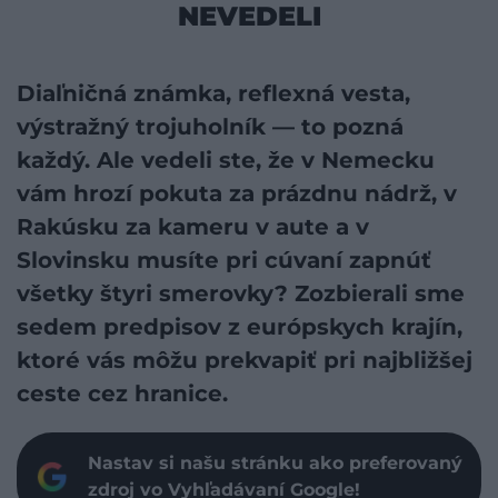
NEVEDELI
Diaľničná známka, reflexná vesta,
výstražný trojuholník — to pozná
každý. Ale vedeli ste, že v Nemecku
vám hrozí pokuta za prázdnu nádrž, v
Rakúsku za kameru v aute a v
Slovinsku musíte pri cúvaní zapnúť
všetky štyri smerovky? Zozbierali sme
sedem predpisov z európskych krajín,
ktoré vás môžu prekvapiť pri najbližšej
ceste cez hranice.
Nastav si našu stránku ako preferovaný
zdroj vo Vyhľadávaní Google!