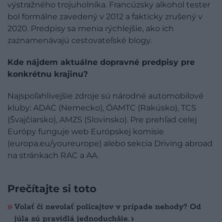
výstražného trojuholníka. Francúzsky alkohol tester
bol formálne zavedený v 2012 a fakticky zrušený v
2020. Predpisy sa menia rýchlejšie, ako ich
zaznamenávajú cestovateľské blogy.
Kde nájdem aktuálne dopravné predpisy pre
konkrétnu krajinu?
Najspoľahlivejšie zdroje sú národné automobilové
kluby: ADAC (Nemecko), ÖAMTC (Rakúsko), TCS
(Švajčiarsko), AMZS (Slovinsko). Pre prehľad celej
Európy funguje web Európskej komisie
(europa.eu/youreurope) alebo sekcia Driving abroad
na stránkach RAC a AA.
Prečítajte si toto
Volať či nevolať policajtov v prípade nehody? Od
júla sú pravidlá jednoduchšie.