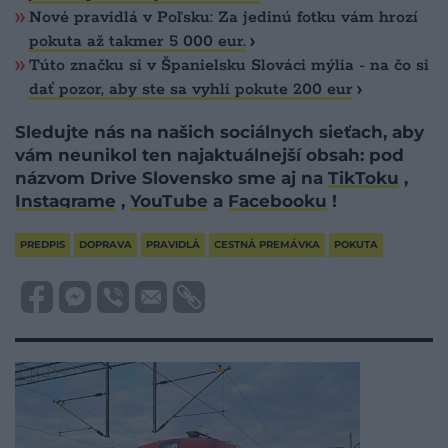
Nové pravidlá v Poľsku: Za jedinú fotku vám hrozí
pokuta až takmer 5 000 eur.
Túto značku si v Španielsku Slováci mýlia - na čo si
dať pozor, aby ste sa vyhli pokute 200 eur
Sledujte nás na našich sociálnych sieťach, aby
vám neunikol ten najaktuálnejší obsah: pod
názvom Drive Slovensko sme aj na
TikToku
,
Instagrame
,
YouTube
a
Facebooku
!
PREDPIS
DOPRAVA
PRAVIDLÁ
CESTNÁ PREMÁVKA
POKUTA