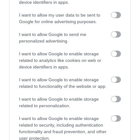
device identifiers in apps.
I want to allow my user data to be sent to
Google for online advertising purposes.
I want to allow Google to send me
personalized advertising.
I want to allow Google to enable storage
related to analytics like cookies on web or
Foto:
Herry Sutanto/Unsplash
device identifiers in apps.
FRANCÚZSKO: MUSÍTE MAŤ V AUTE
I want to allow Google to enable storage
related to functionality of the website or app.
DYCHOVÝ TEST — ALEBO UŽ NIE?
I want to allow Google to enable storage
V roku 2012 Francúzsko zaviedlo povinnosť mať v
related to personalization.
každom aute jednorazový
alkohol
tester s
I want to allow Google to enable storage
certifikáciou NF. Dôvod: takmer 30 % smrteľných
related to security, including authentication
nehôd vo Francúzsku spôsobil alkohol. Pokuta za
functionality and fraud prevention, and other
chýbajúci tester: 11 €.
user protection.