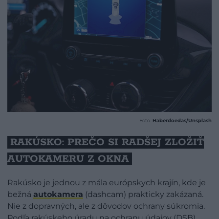
Foto:
Haberdoedas/Unsplash
RAKÚSKO: PREČO SI RADŠEJ ZLOŽIŤ
AUTOKAMERU Z OKNA
Rakúsko je jednou z mála európskych krajín, kde je
bežná
autokamera
(dashcam) prakticky zakázaná.
Nie z dopravných, ale z dôvodov ochrany súkromia.
Podľa rakúskeho úradu na ochranu údajov (DSB)