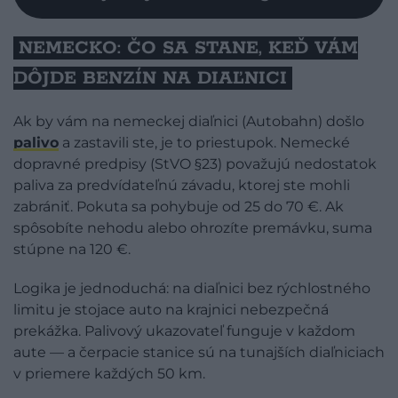
NEMECKO: ČO SA STANE, KEĎ VÁM
DÔJDE BENZÍN NA DIAĽNICI
Ak by vám na nemeckej diaľnici (Autobahn) došlo
palivo
a zastavili ste, je to priestupok. Nemecké
dopravné predpisy (StVO §23) považujú nedostatok
paliva za predvídateľnú závadu, ktorej ste mohli
zabrániť. Pokuta sa pohybuje od 25 do 70 €. Ak
spôsobíte nehodu alebo ohrozíte premávku, suma
stúpne na 120 €.
Logika je jednoduchá: na diaľnici bez rýchlostného
limitu je stojace auto na krajnici nebezpečná
prekážka. Palivový ukazovateľ funguje v každom
aute — a čerpacie stanice sú na tunajších diaľniciach
v priemere každých 50 km.