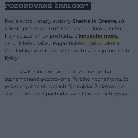
POZOROVANÉ ŽRALOKY?
Podľa tvorcu mapy, stránky
Sharks in Greece
, sú
miesta pozorovaní roztrúsené po celom Grécku.
Najviac záznamov pochádza z
Iónskeho mora
,
Saronického zálivu, Pagasitického zálivu, okolia
Chalkidiki, Dodekanézskych ostrovov a južnej časti
Kréty.
Treba však zdôrazniť, že mapa zobrazuje iba
zaznamenané pozorovania. To ešte neznamená, že
práve v týchto oblastiach žije najviac žralokov, ale
skôr to, že odtiaľ pochádza viac hlásení o ich výskyte.