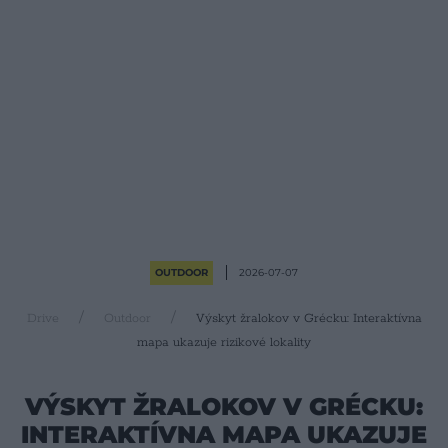
OUTDOOR
2026-07-07
Drive
Outdoor
Výskyt žralokov v Grécku: Interaktívna
mapa ukazuje rizikové lokality
VÝSKYT ŽRALOKOV V GRÉCKU:
INTERAKTÍVNA MAPA UKAZUJE