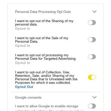
third parties.
Please note that this website/app uses one or more Google
Personal Data Processing Opt Outs
services and may gather and store information including but
not limited to your visit or usage behaviour. You may click to
I want to opt-out of the Sharing of my
personal data.
grant or deny consent to Google and its third-party tags to
Opted In
use your data for below specified purposes in below Google
consent section.
I want to opt-out of the Sale of my
AKÉ DRUHY ŽRALOKOV BOLI V
Personal Data.
Opted In
GRÉCKU POZOROVANÉ
I want to opt-out of processing my
NAJČASTEJŠIE?
Personal Data for Targeted Advertising.
Opted In
Z jednotlivých druhov sa na mape najčastejšie
I want to opt-out of Collection, Use,
Retention, Sale, and/or Sharing of my
objavuje modrý
žralok
a mako. Tieto druhy boli
Personal Data that Is Unrelated with the
najčastejšie pozorované na jar, najmä v máji. Viac
Purposes for which it was collected.
Opted Out
záznamov sa týka aj žralokov sivých a ostnatých.
Google consents
Práve ostnaté žraloky môžu pre svoju menšiu
veľkosť laickú verejnosť ľahko zmiasť. Podľa portálu
I want to allow Google to enable storage