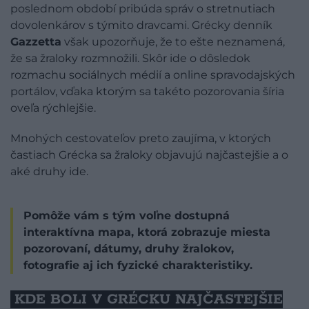
poslednom období pribúda správ o stretnutiach
dovolenkárov s týmito dravcami. Grécky denník
Gazzetta
však upozorňuje, že to ešte neznamená,
že sa žraloky rozmnožili. Skôr ide o dôsledok
rozmachu sociálnych médií a online spravodajských
portálov, vďaka ktorým sa takéto pozorovania šíria
oveľa rýchlejšie.
Mnohých cestovateľov preto zaujíma, v ktorých
častiach Grécka sa žraloky objavujú najčastejšie a o
aké druhy ide.
Pomôže vám s tým voľne dostupná
interaktívna mapa, ktorá zobrazuje miesta
pozorovaní, dátumy, druhy žralokov,
fotografie aj ich fyzické charakteristiky.
KDE BOLI V GRÉCKU NAJČASTEJŠIE