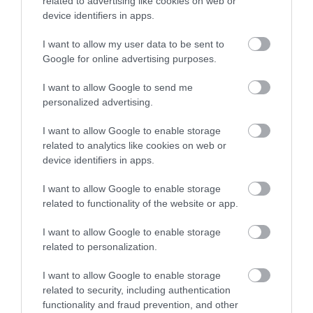
k tomu prispieva aj spôsob, akým sa o týchto
related to advertising like cookies on web or
device identifiers in apps.
pozorovaniach informuje. Na sociálnych sieťach a
spravodajských portáloch sa totiž správy často
I want to allow my user data to be sent to
prezentujú ako výskyt rôznych druhov žralokov, čo
Google for online advertising purposes.
môže vyvolávať dojem, že situácia je alarmujúcejšia,
než v skutočnosti je.
I want to allow Google to send me
personalized advertising.
I want to allow Google to enable storage
related to analytics like cookies on web or
device identifiers in apps.
I want to allow Google to enable storage
related to functionality of the website or app.
I want to allow Google to enable storage
related to personalization.
I want to allow Google to enable storage
related to security, including authentication
functionality and fraud prevention, and other