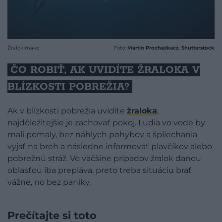
Žralok mako
Foto:
Martin Prochazkacz, Shutterstock
ČO ROBIŤ, AK UVIDÍTE ŽRALOKA V
BLÍZKOSTI POBREŽIA?
Ak v blízkosti pobrežia uvidíte
žraloka
,
najdôležitejšie je zachovať pokoj. Ľudia vo vode by
mali pomaly, bez náhlych pohybov a špliechania
vyjsť na breh a následne informovať plavčíkov alebo
pobrežnú stráž. Vo väčšine prípadov žralok danou
oblasťou iba prepláva, preto treba situáciu brať
vážne, no bez paniky.
Prečítajte si toto