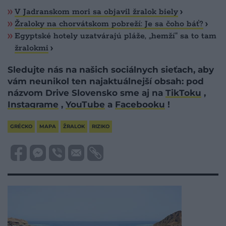
V Jadranskom mori sa objavil žralok biely
Žraloky na chorvátskom pobreží: Je sa čoho báť?
Egyptské hotely uzatvárajú pláže, „hemží“ sa to tam
žralokmi
Sledujte nás na našich sociálnych sieťach, aby
vám neunikol ten najaktuálnejší obsah: pod
názvom Drive Slovensko sme aj na
TikToku
,
Instagrame
,
YouTube
a
Facebooku
!
GRÉCKO
MAPA
ŽRALOK
RIZIKO