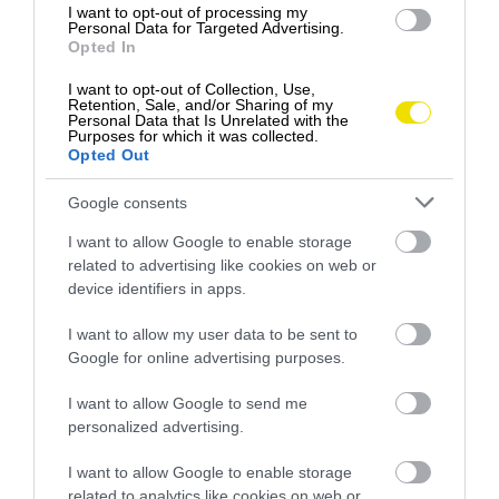
I want to opt-out of processing my
Personal Data for Targeted Advertising.
Opted In
I want to opt-out of Collection, Use,
Retention, Sale, and/or Sharing of my
Personal Data that Is Unrelated with the
Purposes for which it was collected.
Opted Out
Google consents
I want to allow Google to enable storage
Na prehratie tohto videa musíte akceptovať súbory
related to advertising like cookies on web or
cookie!
device identifiers in apps.
VLCI ŽIJÚ HLBOKO V LESOCH
I want to allow my user data to be sent to
POZRITE SI VIDEO
Google for online advertising purposes.
NÁRODNÉHO PARKU, TAKŽE
I want to allow Google to send me
ICH NA PROMENÁDACH PRI
personalized advertising.
JAZERE NEUVIDÍTE
I want to allow Google to enable storage
related to analytics like cookies on web or