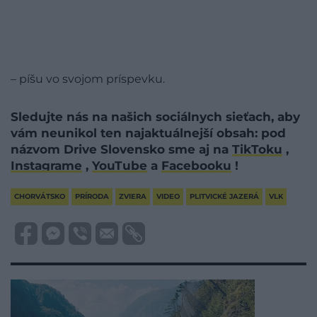
– píšu vo svojom príspevku.
Sledujte nás na našich sociálnych sieťach, aby
vám neunikol ten najaktuálnejší obsah: pod
názvom Drive Slovensko sme aj na
TikToku
,
Instagrame
,
YouTube
a
Facebooku
!
CHORVÁTSKO
PRÍRODA
ZVIERA
VIDEO
PLITVICKÉ JAZERÁ
VLK