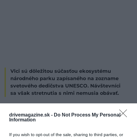
Vlci sú dôležitou súčasťou ekosystému
národného parku zapísaného na zozname
svetového dedičstva UNESCO. Návštevníci
sa však stretnutia s nimi nemusia obávať.
drivemagazine.sk -
Do Not Process My Personal
Information
If you wish to opt-out of the sale, sharing to third parties, or