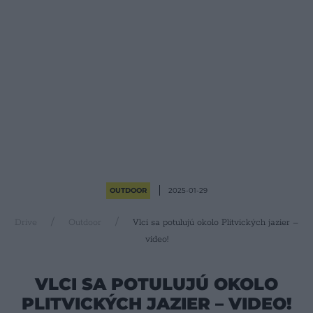
OUTDOOR
2025-01-29
Drive
Outdoor
Vlci sa potulujú okolo Plitvických jazier –
video!
VLCI SA POTULUJÚ OKOLO
PLITVICKÝCH JAZIER – VIDEO!