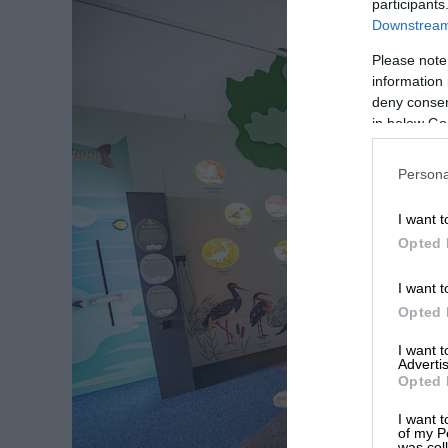
participants
Downstream 
Please note
information 
deny consent
in below Go
Persona
I want t
Opted 
I want t
Opted 
I want 
Advertis
Opted 
I want t
of my P
was col