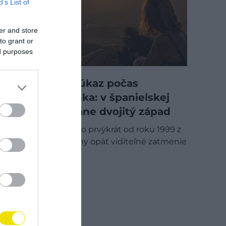
B’s List of
er and store
to grant or
ed purposes
Neobyčajný úkaz počas
zatmenia Slnka: v španielskej
dedine nastane dvojitý západ
O pár dní bude po prvýkrát od roku 1999 z
európskej pevniny opäť viditeľné zatmenie
Slnka. Jeho…
PROGRAM