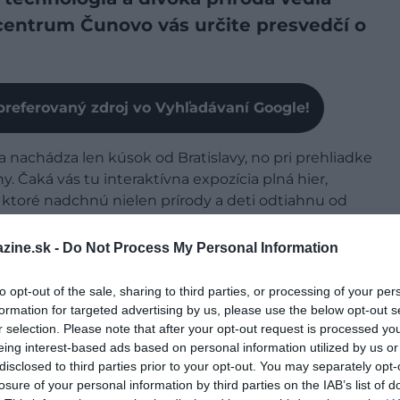
centrum Čunovo vás určite presvedčí o
preferovaný zdroj vo Vyhľadávaní Google!
sa nachádza len kúsok od Bratislavy, no pri prehliadke
iny. Čaká vás tu interaktívna expozícia plná hier,
í, ktoré nadchnú nielen prírody a deti odtiahnu od
mu učeniu.
zine.sk -
Do Not Process My Personal Information
NOSŤ
to opt-out of the sale, sharing to third parties, or processing of your per
remietajú krátky film o histórii miestneho kaštieľa,
formation for targeted advertising by us, please use the below opt-out s
r selection. Please note that after your opt-out request is processed y
ľký 3D model areálu, ktorý sa počas filmu rozsvieti
eing interest-based ads based on personal information utilized by us or
íte si tak rýchly prehľad o všetkom, čo vás čaká.
disclosed to third parties prior to your opt-out. You may separately opt-
losure of your personal information by third parties on the IAB’s list of