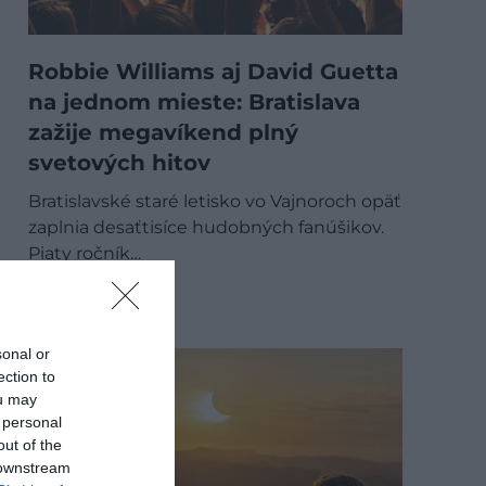
Robbie Williams aj David Guetta
na jednom mieste: Bratislava
zažije megavíkend plný
svetových hitov
Bratislavské staré letisko vo Vajnoroch opäť
zaplnia desaťtisíce hudobných fanúšikov.
Piaty ročník…
PROGRAM
sonal or
ection to
ou may
 personal
out of the
 downstream