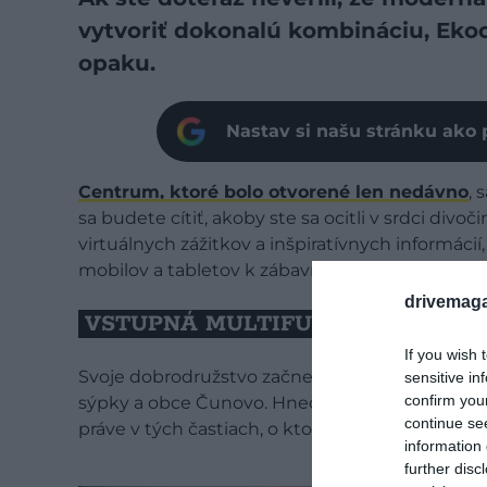
vytvoriť dokonalú kombináciu, Eko
opaku.
Nastav si našu stránku ako 
Centrum, ktoré bolo otvorené len nedávno
, 
sa budete cítiť, akoby ste sa ocitli v srdci divoč
virtuálnych zážitkov a inšpiratívnych informáci
mobilov a tabletov k zábavnému interaktívne
drivemaga
VSTUPNÁ MULTIFUNKČNÁ MIEST
If you wish 
Svoje dobrodružstvo začnete v miestnosti, kde p
sensitive in
confirm you
sýpky a obce Čunovo. Hneď uprostred uvidíte ve
continue se
práve v tých častiach, o ktorých sa hovorí. Urob
information 
further disc