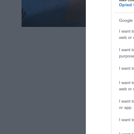
Opted 
Google 
I want t
web or d
I want t
purpose
I want 
I want t
web or d
I want t
or app.
I want t
I want t