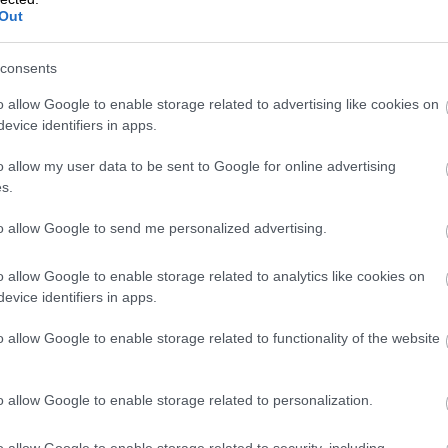
Out
consents
o allow Google to enable storage related to advertising like cookies on
Foto:
Kaštieľ Čunovo
evice identifiers in apps.
o allow my user data to be sent to Google for online advertising
s.
to allow Google to send me personalized advertising.
o allow Google to enable storage related to analytics like cookies on
evice identifiers in apps.
o allow Google to enable storage related to functionality of the website
o allow Google to enable storage related to personalization.
o allow Google to enable storage related to security, including