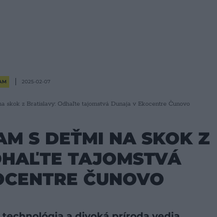
AM
2025-02-07
a skok z Bratislavy: Odhaľte tajomstvá Dunaja v Ekocentre Čunovo
M S DEŤMI NA SKOK Z
DHAĽTE TAJOMSTVÁ
OCENTRE ČUNOVO
 technológia a divoká príroda vedia