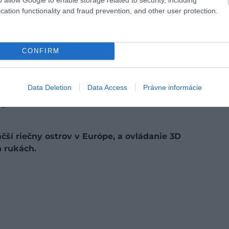
cation functionality and fraud prevention, and other user protection.
CONFIRM
y Dunaj. Zistíte, akú dôležitú úlohu zohráva ako
Data Deletion
Data Access
Právne informácie
ká vás interaktívne „Koleso poznania“, s ktorým sa
unajskú vnútrozemskú deltu.
čší riečny ostrov v Európe, a ovládanie 3D
 rukách.