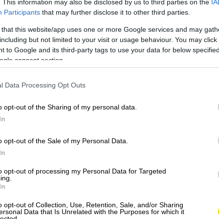
. This information may also be disclosed by us to third parties on the
IA
Participants
that may further disclose it to other third parties.
 that this website/app uses one or more Google services and may gath
including but not limited to your visit or usage behaviour. You may click 
 to Google and its third-party tags to use your data for below specifi
ogle consent section.
l Data Processing Opt Outs
o opt-out of the Sharing of my personal data.
In
o opt-out of the Sale of my Personal Data.
In
to opt-out of processing my Personal Data for Targeted
ing.
In
o opt-out of Collection, Use, Retention, Sale, and/or Sharing
ersonal Data that Is Unrelated with the Purposes for which it
lected.