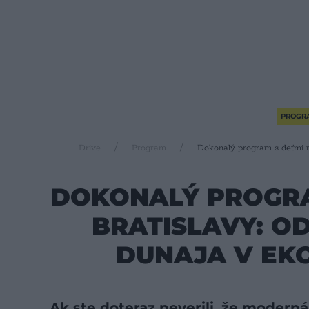
PROGR
Drive
Program
Dokonalý program s deťmi n
DOKONALÝ PROGRA
BRATISLAVY: O
DUNAJA V EK
Ak ste doteraz neverili, že moderná