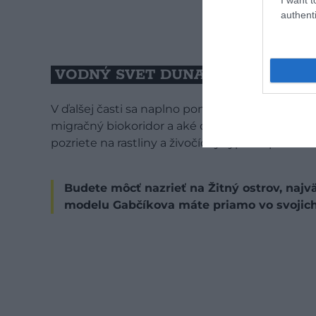
authenti
VODNÝ SVET DUNAJA
V ďalšej časti sa naplno ponoríte do života riek
migračný biokoridor a aké organizmy tu žijú. Ča
pozriete na rastliny a živočíchy typické pre d
Budete môcť nazrieť na Žitný ostrov, najvä
modelu Gabčíkova máte priamo vo svojich