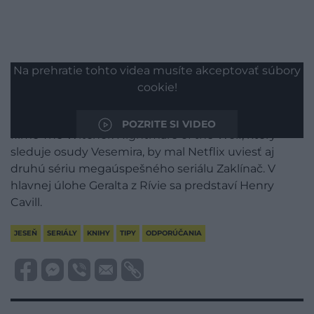
Na prehratie tohto videa musíte akceptovať súbory
Fanúšikovia svetoznámej fantasy Zaklínač od
cookie!
Poliaka Andrzeja Sapkowského majú hneď
dvojnásobný dôvod na radosť. Po animovanom
POZRITE SI VIDEO
filme The Witcher: Nightmare of the Wolf, ktorý
sleduje osudy Vesemira, by mal Netflix uviesť aj
druhú sériu megaúspešného seriálu Zaklínač. V
hlavnej úlohe Geralta z Rívie sa predstaví Henry
Cavill.
JESEŇ
SERIÁLY
KNIHY
TIPY
ODPORÚČANIA