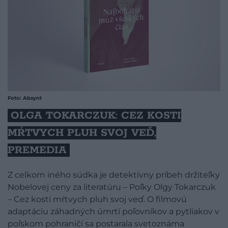
Foto: Absynt
OLGA TOKARCZUK: CEZ KOSTI
MŔTVYCH PLUH SVOJ VEĎ,
PREMEDIA
Z celkom iného súdka je detektívny príbeh držiteľky
Nobelovej ceny za literatúru – Poľky Olgy Tokarczuk
– Cez kosti mŕtvych pluh svoj veď. O filmovú
adaptáciu záhadných úmrtí poľovníkov a pytliakov v
poľskom pohraničí sa postarala svetoznáma