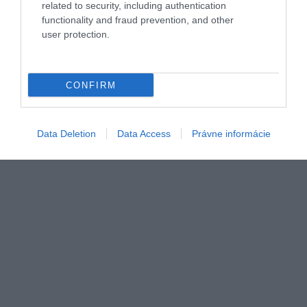
stvárni Michael C. Hall.
related to security, including authentication
functionality and fraud prevention, and other
ZAKLÍNAČ, NETFLIX
user protection.
CONFIRM
Data Deletion
Data Access
Právne informácie