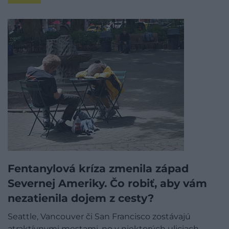
Fentanylová kríza zmenila západ
Severnej Ameriky. Čo robiť, aby vám
nezatienila dojem z cesty?
Seattle, Vancouver či San Francisco zostávajú
atraktívnymi mestami, no v niektorých uliciach…