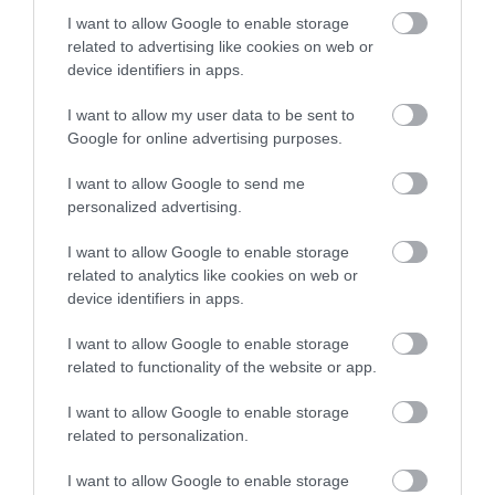
I want to allow Google to enable storage
related to advertising like cookies on web or
device identifiers in apps.
I want to allow my user data to be sent to
Google for online advertising purposes.
I want to allow Google to send me
personalized advertising.
I want to allow Google to enable storage
related to analytics like cookies on web or
device identifiers in apps.
I want to allow Google to enable storage
Na prehratie tohto videa musíte akceptovať súbory
related to functionality of the website or app.
Po viacročnej pauze by sa mal na televízne
cookie!
I want to allow Google to enable storage
obrazovky vrátiť kultový seriál Dexter. Uvedenie
related to personalization.
deviatej série avizovala americká stanica Showtime
POZRITE SI VIDEO
na jeseň, sériového vraha Dextera Morgana opäť
I want to allow Google to enable storage