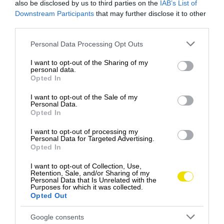
also be disclosed by us to third parties on the
IAB’s List of
Downstream Participants
that may further disclose it to other
third parties.
Please note that this website/app uses one or more Google
Personal Data Processing Opt Outs
services and may gather and store information including but
not limited to your visit or usage behaviour. You may click to
I want to opt-out of the Sharing of my
personal data.
grant or deny consent to Google and its third-party tags to
Opted In
use your data for below specified purposes in below Google
consent section.
I want to opt-out of the Sale of my
Personal Data.
Opted In
Foto: Premedia
I want to opt-out of processing my
DEXTER, SHOWTIME
Personal Data for Targeted Advertising.
Opted In
I want to opt-out of Collection, Use,
Retention, Sale, and/or Sharing of my
Personal Data that Is Unrelated with the
Purposes for which it was collected.
Opted Out
Google consents