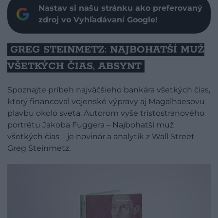
Nastav si našu stránku ako preferovaný
zdroj vo Vyhľadávaní Google!
GREG STEINMETZ: NAJBOHATŠÍ MUŽ
VŠETKÝCH ČIAS, ABSYNT
Spoznajte príbeh najväčšieho bankára všetkých čias,
ktorý financoval vojenské výpravy aj Magalhaesovu
plavbu okolo sveta. Autorom vyše tristostranového
portrétu Jakoba Fuggera – Najbohatší muž
všetkých čias – je novinár a analytik z Wall Street
Greg Steinmetz.