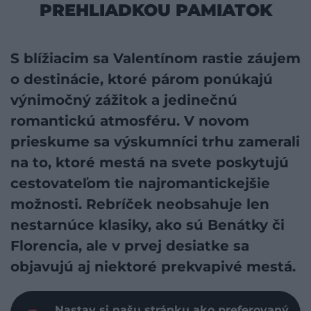
PREHLIADKOU PAMIATOK
S blížiacim sa Valentínom rastie záujem
o destinácie, ktoré párom ponúkajú
výnimočný zážitok a jedinečnú
romantickú atmosféru. V novom
prieskume sa výskumníci trhu zamerali
na to, ktoré mestá na svete poskytujú
cestovateľom tie najromantickejšie
možnosti. Rebríček neobsahuje len
nestarnúce klasiky, ako sú Benátky či
Florencia, ale v prvej desiatke sa
objavujú aj niektoré prekvapivé mestá.
Nastav si našu stránku ako preferovaný