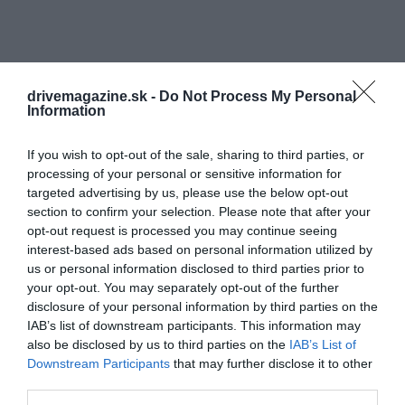
drivemagazine.sk -
Do Not Process My Personal
Information
If you wish to opt-out of the sale, sharing to third parties, or
processing of your personal or sensitive information for
targeted advertising by us, please use the below opt-out
section to confirm your selection. Please note that after your
opt-out request is processed you may continue seeing
S hodnotením 9,65 z 10 sú
Benátky
synonymom
interest-based ads based on personal information utilized by
romantiky už desaťročia. Dobre to ilustruje aj fakt, že
us or personal information disclosed to third parties prior to
viac ako 63 000 ľudí ročne zvažuje usporiadanie
your opt-out. You may separately opt-out of the further
svojej svadby práve v tomto meste, čo je výrazne
disclosure of your personal information by third parties on the
viac než priemer 25 000, ktorý vyplynul z
IAB’s list of downstream participants. This information may
prieskumu. Okrem toho ponúkajú Benátky na 100
also be disclosed by us to third parties on the
IAB’s List of
000 obyvateľov takmer 149 romantických
Downstream Participants
that may further disclose it to other
third parties.
reštaurácií, 153 romantických hotelov a viac ako 107