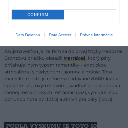
CONFIRM
Data Deletion
Data Access
Právne informácie
Zaujímavosťou je, že Rím sa do prvej trojky nedostal.
Bronzovú priečku obsadil
Marrákeš
, ktorý páry
priťahuje iným typom romantiky – exotickou
atmosférou s nádychom tajomna a mágie. Toto
marocké mesto je ročne vyhľadávané 8 680-krát v
spojení s kľúčovým slovom „svadba“ a hoci ponúka
menej romantických reštaurácií (33), vyniká širšou
ponukou hotelov (123,5) a aktivít pre páry (120,5).
PODĽA VÝSKUMU JE TOTO 10