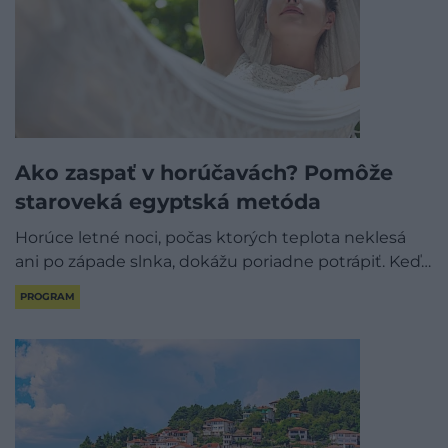
Ako zaspať v horúčavách? Pomôže
staroveká egyptská metóda
Horúce letné noci, počas ktorých teplota neklesá
ani po západe slnka, dokážu poriadne potrápiť. Keď…
PROGRAM