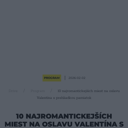
PROGRAM
2026-02-02
Drive
Program
10 najromantickejších miest na oslavu
Valentína s prehliadkou pamiatok
10 NAJROMANTICKEJŠÍCH
MIEST NA OSLAVU VALENTÍNA S