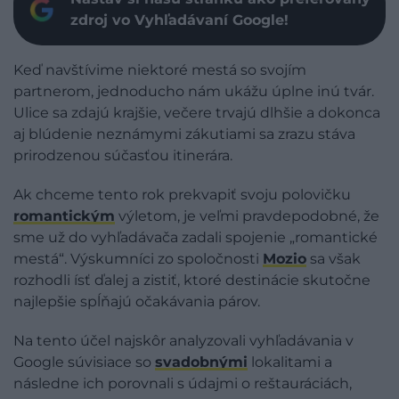
zdroj vo Vyhľadávaní Google!
Keď navštívime niektoré mestá so svojím
partnerom, jednoducho nám ukážu úplne inú tvár.
Ulice sa zdajú krajšie, večere trvajú dlhšie a dokonca
aj blúdenie neznámymi zákutiami sa zrazu stáva
prirodzenou súčasťou itinerára.
Ak chceme tento rok prekvapiť svoju polovičku
romantickým
výletom, je veľmi pravdepodobné, že
sme už do vyhľadávača zadali spojenie „romantické
mestá“. Výskumníci zo spoločnosti
Mozio
sa však
rozhodli ísť ďalej a zistiť, ktoré destinácie skutočne
najlepšie spĺňajú očakávania párov.
Na tento účel najskôr analyzovali vyhľadávania v
Google súvisiace so
svadobnými
lokalitami a
následne ich porovnali s údajmi o reštauráciách,