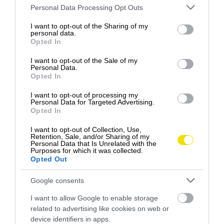
aktivít určených pre páry.
Please note that this website/app uses one or more Google
Personal Data Processing Opt Outs
services and may gather and store information including but
Na druhom mieste sa umiestnila
Florencia
s
not limited to your visit or usage behaviour. You may click to
I want to opt-out of the Sharing of my
personal data.
celkovým skóre 7,86 a takmer 11 000 ročnými
grant or deny consent to Google and its third-party tags to
Opted In
vyhľadávaniami súvisiacimi so svadbami. Na 100 000
use your data for below specified purposes in below Google
consent section.
obyvateľov tu pripadá 79 romantických reštaurácií a
I want to opt-out of the Sale of my
Personal Data.
67 romantických hotelov, pričom počet aktivít pre
Opted In
páry sa odhaduje na 62.
I want to opt-out of processing my
Personal Data for Targeted Advertising.
Opted In
I want to opt-out of Collection, Use,
Retention, Sale, and/or Sharing of my
Personal Data that Is Unrelated with the
Purposes for which it was collected.
Opted Out
Google consents
I want to allow Google to enable storage
related to advertising like cookies on web or
device identifiers in apps.