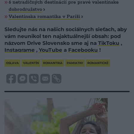
6 netradičných destinácií pre pravé valentínske
dobrodružstvo
Valentínska romantika v Paríži
Sledujte nás na našich sociálnych sieťach, aby
vám neunikol ten najaktuálnejší obsah: pod
názvom Drive Slovensko sme aj na
TikToku
,
Instagrame
,
YouTube
a
Facebooku
!
OSLAVA
VALENTÍN
ROMANTIKA
PAMIATKY
ROMANTICKÉ