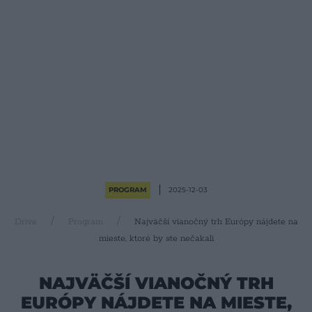
PROGRAM
2025-12-03
Drive
Program
Najväčší vianočný trh Európy nájdete na
mieste, ktoré by ste nečakali
NAJVÄČŠÍ VIANOČNÝ TRH
EURÓPY NÁJDETE NA MIESTE,