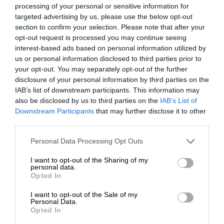
processing of your personal or sensitive information for
targeted advertising by us, please use the below opt-out
section to confirm your selection. Please note that after your
opt-out request is processed you may continue seeing
interest-based ads based on personal information utilized by
us or personal information disclosed to third parties prior to
your opt-out. You may separately opt-out of the further
disclosure of your personal information by third parties on the
IAB’s list of downstream participants. This information may
also be disclosed by us to third parties on the
IAB’s List of
Downstream Participants
that may further disclose it to other
third parties.
Please note that this website/app uses one or more Google
Personal Data Processing Opt Outs
services and may gather and store information including but
not limited to your visit or usage behaviour. You may click to
I want to opt-out of the Sharing of my
personal data.
grant or deny consent to Google and its third-party tags to
Opted In
use your data for below specified purposes in below Google
consent section.
I want to opt-out of the Sale of my
Foto:
Shutterstock
Personal Data.
Opted In
Trhy
v Craiove si pozornosť nezískali len rekordnou