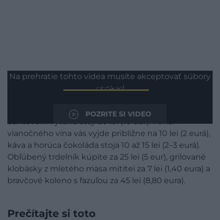
Na prehratie tohto videa musíte akceptovať súbory
Podľa brožúry
Romania Experience
sú ceny na
cookie!
vianočných trhoch v Craiove veľmi priateľské. Hry si
môžete vyskúšať za 20 až 30 lei (4–6 eur), jazda na
POZRITE SI VIDEO
Santovom výťahu stojí 50 lei (10 eur). Pohár
vianočného vína vás vyjde približne na 10 lei (2 eurá),
káva a horúca čokoláda stoja 10 až 15 lei (2–3 eurá).
Obľúbený trdelník kúpite za 25 lei (5 eur), grilované
klobásky z mletého mäsa mititei za 7 lei (1,40 eura) a
bravčové koleno s fazuľou za 45 lei (8,80 eura).
Prečítajte si toto