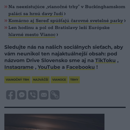
Na neexistujúce „vianočné trhy“ v Buckinghamskom
paláci sa hrnú davy ľudí
Komárno aj Sereď spúšťajú čarovné svetelné parky
Len hodinu a pol od Bratislavy leží Európske
hlavné mesto Vianoc
Sledujte nás na našich sociálnych sieťach, aby
vám neunikol ten najaktuálnejší obsah: pod
názvom Drive Slovensko sme aj na
TikToku
,
Instagrame
,
YouTube
a
Facebooku
!
VIANOČNÝ TRH
NAJVÄČŠÍ
VIANOCE
TRHY