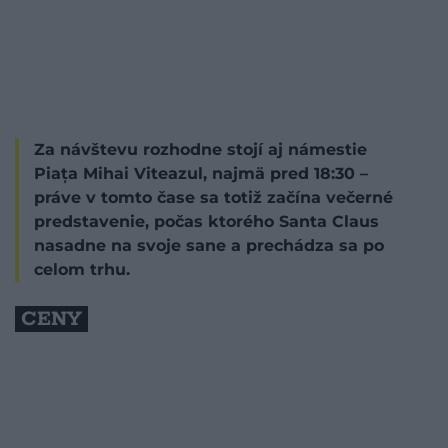
Za návštevu rozhodne stojí aj námestie
Piața Mihai Viteazul, najmä pred 18:30 –
práve v tomto čase sa totiž začína večerné
predstavenie, počas ktorého Santa Claus
nasadne na svoje sane a prechádza sa po
celom trhu.
CENY