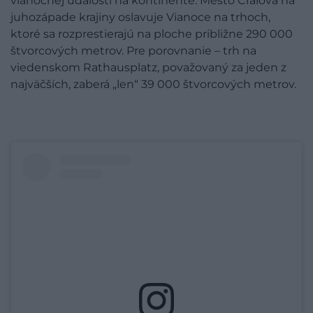
vianočnej udalosti na kontinente. Mesto Craiova na
juhozápade krajiny oslavuje Vianoce na trhoch,
ktoré sa rozprestierajú na ploche približne 290 000
štvorcových metrov. Pre porovnanie – trh na
viedenskom Rathausplatz, považovaný za jeden z
najväčších, zaberá „len“ 39 000 štvorcových metrov.