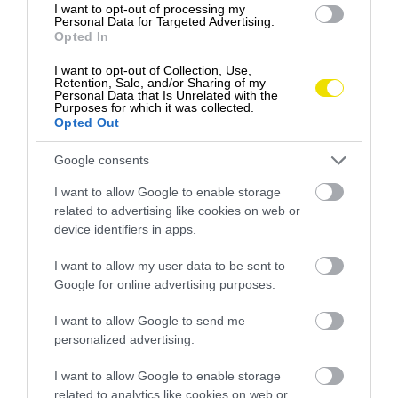
I want to opt-out of processing my
rozlohou – minulý rok získali viac ako 90 000 hlasov
Personal Data for Targeted Advertising.
a v rebríčku najlepších vianočných trhov v Európe
Opted In
obsadili druhé miesto, pred Budapešťou. Kým vlani
I want to opt-out of Collection, Use,
bola akcia rozdelená do štyroch tematických zón,
Retention, Sale, and/or Sharing of my
tento rok sa nesie v duchu jednej hlavnej témy –
Personal Data that Is Unrelated with the
Purposes for which it was collected.
Luskáčika
.
Opted Out
Veľtrh je rozdelený do viacerých častí: na
Námestí
Google consents
Mihai Viteazul
nájdete hlavnú scénu s príbehom
I want to allow Google to enable storage
Luskáčika a krajinu sladkostí,
oblasť Doljana
sa
related to advertising like cookies on web or
premenila na vianočný kolotoč.
Námestie Frații
device identifiers in apps.
Buzești
hostí tradičný vianočný trh,
námestie
Williama Shakespeara
patrí Santovej krajine a
I want to allow my user data to be sent to
Anglický park
je venovaný svetu hier. Na
ulici
Google for online advertising purposes.
Theodor Aman
si návštevníci môžu vychutnať
I want to allow Google to send me
vianočné pouličné jedlá.
personalized advertising.
Nechýba ani ruské kolo, klzisko, kolotoče a
I want to allow Google to enable storage
množstvo svetelných inštalácií a sviatočných
related to analytics like cookies on web or