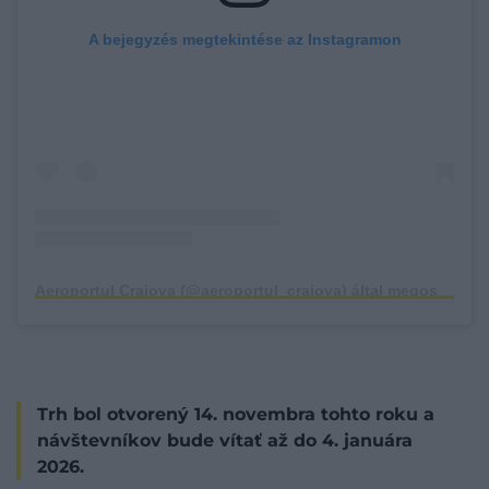
A bejegyzés megtekintése az Instagramon
Aeroportul Craiova (@aeroportul_craiova) által megosztott bejegyzés
Trh bol otvorený 14. novembra tohto roku a
návštevníkov bude vítať až do 4. januára
2026.