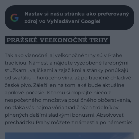
Nastav si našu stránku ako preferovaný
zdroj vo Vyhľadávaní Google!
PRAŽSKÉ VEĽKONOČNÉ TRHY
Tak ako vianočné, aj veľkonočné trhy sú v Prahe
tradíciou. Námestia nájdete vyzdobené farebnými
stužkami, vajíčkami a zajačikmi a stánky ponúkajú
od svařáku – horúceho vína, až po tradičné chladivé
české pivo. Záleží len na tom, aké bude aktuálne
aprílové počasie. K tomu si doprajte niečo z
nespočetného množstva pouličného občerstvenia,
no zláka vás najmä vôňa tradičných trdelníkov
plnených ďalšími sladkými bonusmi. Absolvovať
prechádzku Prahy môžete z námestia po námestie: