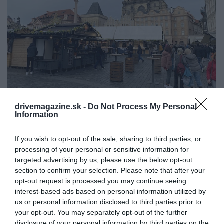
drivemagazine.sk -
Do Not Process My Personal
Foto: Drive Magazine
Information
NÁMESTIE MIERU
If you wish to opt-out of the sale, sharing to third parties, or
Vyše tridsať stánkov vám ponúkne aj netradičné
processing of your personal or sensitive information for
targeted advertising by us, please use the below opt-out
darčeky ako drevené kraslice, veľkonočné pečivo,
section to confirm your selection. Please note that after your
ale aj sadeničky stromov, kvetov a kríkov. Vyhladli
opt-out request is processed you may continue seeing
ste? Skúste palacinky, belgické vafle, zdobené
interest-based ads based on personal information utilized by
perníky, ovocie v čokoláde, medové produkty,
us or personal information disclosed to third parties prior to
churros, poffertjes a skutočným hladošom
your opt-out. You may separately opt-out of the further
odporúčame špeciality staročeskej kuchyne a jedál
disclosure of your personal information by third parties on the