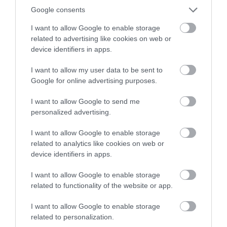
českej metropoly nájdete stánky a v nich okrem
Google consents
iného vyšívané obrusy s veľkonočnými motívmi,
korbáče najrôznejšieho druhu, ale aj české klobásy a
I want to allow Google to enable storage
vegetariánske hotdogy, ktoré môžete na Veľkú noc
related to advertising like cookies on web or
device identifiers in apps.
zapiť tematicky –
zeleným pivom
.
I want to allow my user data to be sent to
Google for online advertising purposes.
I want to allow Google to send me
personalized advertising.
I want to allow Google to enable storage
related to analytics like cookies on web or
device identifiers in apps.
I want to allow Google to enable storage
related to functionality of the website or app.
I want to allow Google to enable storage
related to personalization.