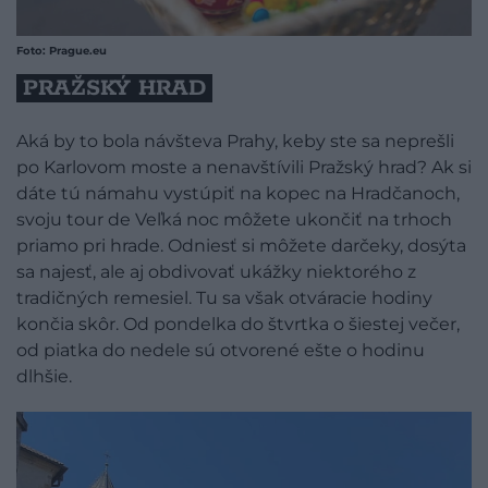
Foto: Prague.eu
PRAŽSKÝ HRAD
Aká by to bola návšteva Prahy, keby ste sa neprešli
po Karlovom moste a nenavštívili Pražský hrad? Ak si
dáte tú námahu vystúpiť na kopec na Hradčanoch,
svoju tour de Veľká noc môžete ukončiť na trhoch
priamo pri hrade. Odniesť si môžete darčeky, dosýta
sa najesť, ale aj obdivovať ukážky niektorého z
tradičných remesiel. Tu sa však otváracie hodiny
končia skôr. Od pondelka do štvrtka o šiestej večer,
od piatka do nedele sú otvorené ešte o hodinu
dlhšie.