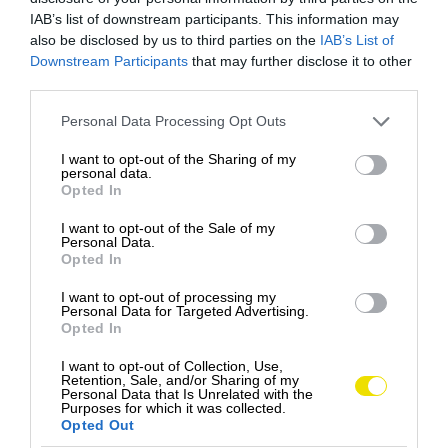
na grile.
IAB’s list of downstream participants. This information may
also be disclosed by us to third parties on the
IAB’s List of
Downstream Participants
that may further disclose it to other
third parties.
Please note that this website/app uses one or more Google
Personal Data Processing Opt Outs
services and may gather and store information including but
not limited to your visit or usage behaviour. You may click to
I want to opt-out of the Sharing of my
personal data.
grant or deny consent to Google and its third-party tags to
Opted In
use your data for below specified purposes in below Google
consent section.
I want to opt-out of the Sale of my
Personal Data.
Opted In
I want to opt-out of processing my
Personal Data for Targeted Advertising.
Opted In
Foto: Facebook / Prague Markets
I want to opt-out of Collection, Use,
VÁCLAVSKÉ NÁMESTIE
Retention, Sale, and/or Sharing of my
Personal Data that Is Unrelated with the
Purposes for which it was collected.
Opted Out
V spodnej časti jedného z najznámejších námestí