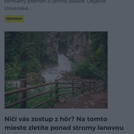
termálny prameň či jemný piesok. Objavte
slovenské…
PROGRAM
Ničí vás zostup z hôr? Na tomto
mieste zletíte ponad stromy lanovou