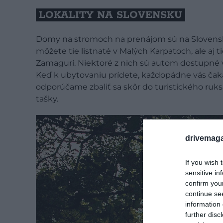
LOKALITY NA SLOVENSKU
Domy na stromoch na prenájom sú na Slovensku 
môžete tie listnaté v Malých Karpatoch, ale aj t
Zamagurí. Niektoré z nich sú autom dostupné v
Keď k ubytovaniu prídete, každopádne vás čaká
odporúčame zbaliť sa skôr do turistického ruksa
tašky.
drivemaga
If you wish 
sensitive in
confirm you
continue se
information 
further disc