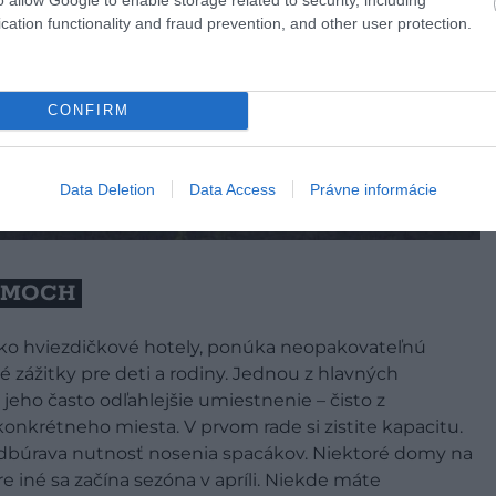
cation functionality and fraud prevention, and other user protection.
CONFIRM
Data Deletion
Data Access
Právne informácie
OMOCH
soko hviezdičkové hotely, ponúka neopakovateľnú
zážitky pre deti a rodiny. Jednou z hlavných
eho často odľahlejšie umiestnenie – čisto z
konkrétneho miesta. V prvom rade si zistite kapacitu.
 odbúrava nutnosť nosenia spacákov. Niektoré domy na
 iné sa začína sezóna v apríli. Niekde máte