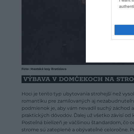
authenti
Foto: Mestské lesy Bratislava
VÝBAVA V DOMČEKOCH NA STR
Hoci je tento typ ubytovania strohejší než vy
romantiku pre zamilovaných aj nezabudnuteľné 
podmienok je, aby vám nevadil suchý záchod a j
praktických dôvodov. Ďalej už všetko závisí od 
Posteľná bielizeň je väčšinou štandardom, čo
strome sú zateplené a obývateľné celoročne. Pre