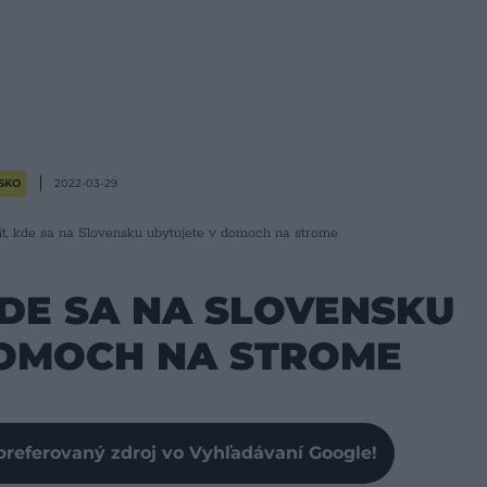
SKO
2022-03-29
ít, kde sa na Slovensku ubytujete v domoch na strome
KDE SA NA SLOVENSKU
DOMOCH NA STROME
preferovaný zdroj vo Vyhľadávaní Google!