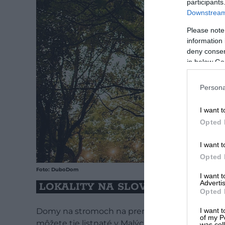
participants
Downstream 
Please note
information 
deny consent
in below Go
Persona
I want t
Opted 
I want t
Opted 
Foto: DuboDom
I want 
Advertis
LOKALITY NA SLOVENSKU
Opted 
I want t
Domy na stromoch na prenájom sú na Slovensku 
of my P
môžete tie listnaté v Malých Karpatoch, ale aj t
was col