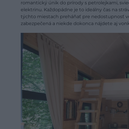
romantický únik do prírody s petrolejkami, sv
elektrinu. Každopádne je to ideálny čas na st
týchto miestach preháňať pre nedostupnosť v
zabezpečená a niekde dokonca nájdete aj vonk