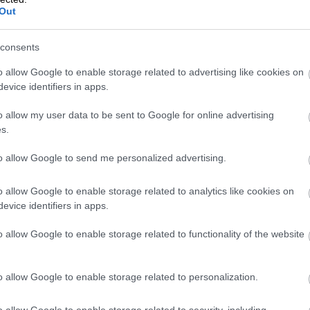
Out
eľmi ľahko, iné až po prejdení určitého úseku pešo.
 výstup nahor do výšky až 6 metrov. Preto
ka, než do kufra na kolieskach, či veľkej cestovnej
consents
o allow Google to enable storage related to advertising like cookies on
evice identifiers in apps.
o allow my user data to be sent to Google for online advertising
s.
to allow Google to send me personalized advertising.
o allow Google to enable storage related to analytics like cookies on
evice identifiers in apps.
o allow Google to enable storage related to functionality of the website
o allow Google to enable storage related to personalization.
o allow Google to enable storage related to security, including