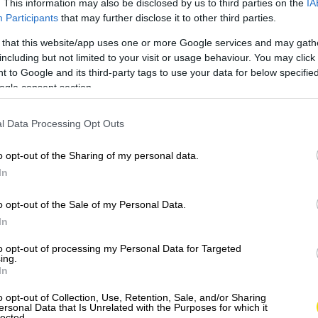
. This information may also be disclosed by us to third parties on the
IA
Participants
that may further disclose it to other third parties.
 that this website/app uses one or more Google services and may gath
including but not limited to your visit or usage behaviour. You may click 
 to Google and its third-party tags to use your data for below specifi
ogle consent section.
l Data Processing Opt Outs
o opt-out of the Sharing of my personal data.
In
o opt-out of the Sale of my Personal Data.
In
to opt-out of processing my Personal Data for Targeted
ing.
In
o opt-out of Collection, Use, Retention, Sale, and/or Sharing
pochopiteľne v lokalitách, kde sú lesy. Vybrať si
ersonal Data that Is Unrelated with the Purposes for which it
ie vyššie položené na Donovaloch, v Liptove, či
lected.