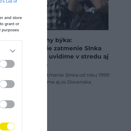
B’s List of
er and store
to grant or
ed purposes
Slnko ako rohy býka:
Najvýraznejšie zatmenie Slnka
od roku 1999 uvidíme v stredu aj
zo Slovenska
Najvýraznejšie zatmenie Slnka od roku 1999:
v stredu ho uvidíme aj zo Slovenska
SLOVENSKO