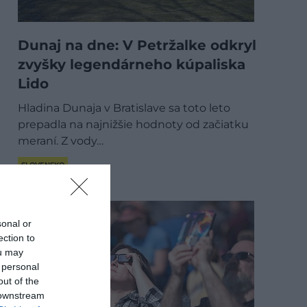
Dunaj na dne: V Petržalke odkryl
zvyšky legendárneho kúpaliska
Lido
Hladina Dunaja v Bratislave sa toto leto
prepadla na najnižšie hodnoty od začiatku
meraní. Z vody…
SLOVENSKO
sonal or
ection to
ou may
 personal
out of the
 downstream