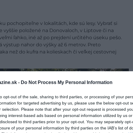
pochopiteľne v lokalitách, kde sú lesy. Vybrať si
ie vyššie položené na Donovaloch, v Liptove či na
eľmi ľahko, iné až po prejdení určitého úseku pešo.
 výstup nahor do výšky až 6 metrov. Preto
ka než do kufra na kolieskach či veľkej cestovnej
zine.sk -
Do Not Process My Personal Information
to opt-out of the sale, sharing to third parties, or processing of your per
formation for targeted advertising by us, please use the below opt-out s
r selection. Please note that after your opt-out request is processed y
eing interest-based ads based on personal information utilized by us or
disclosed to third parties prior to your opt-out. You may separately opt-
losure of your personal information by third parties on the IAB’s list of