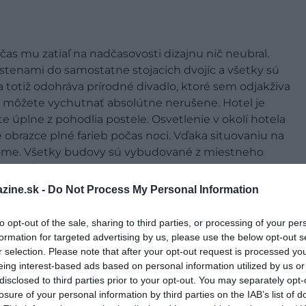
 čas mu zatiaľ na nadčasovosti dizajnu nič neubral.
 stenami do samostatne stojacich dvojíc a všetky sú
totiž odohráva prírodné divadlo, ktoré sem odjakživa
si ju môžete vychutnať absolútne nerušene. Hotel je
 úplne z pohodlia postele. Osvetlenie v okolí hotela
obrazce plné farieb počas noci. Vďaka situovaniu na
rome. Všetky budovy sú vybudované z miestneho
ý výhľad.
zine.sk -
Do Not Process My Personal Information
to opt-out of the sale, sharing to third parties, or processing of your per
formation for targeted advertising by us, please use the below opt-out s
r selection. Please note that after your opt-out request is processed y
eing interest-based ads based on personal information utilized by us or
disclosed to third parties prior to your opt-out. You may separately opt-
losure of your personal information by third parties on the IAB’s list of