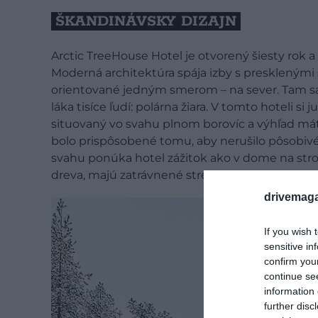
ŠKANDINÁVSKY DIZAJN
Arctic TreeHouse Hotel je otvorený šiesty rok a
Moderná architektúra spája izby s presklenými
orientované jedným smerom – na sever. Tam sa 
láka tisíce ľudí: polárna žiara. V tomto hoteli 
situovaný vo svahu plnom borovíc a výhľad máte
bolo prispôsobené tomu, aby nerušilo pôsobivé 
svahu ponúka hotel zážitok ako v dome na st
dreva, majú zatrávnené strechy a panoramatick
drivemaga
If you wish 
sensitive in
confirm you
continue se
information 
further disc