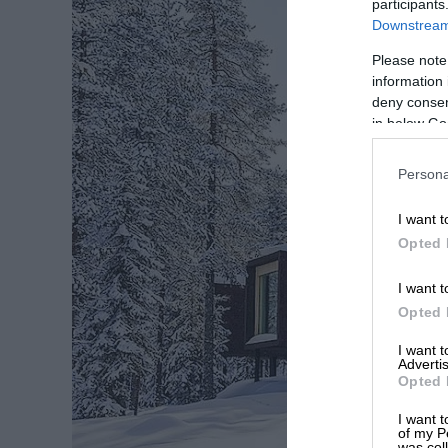
participants
Downstream 
Please note
information 
deny consent
in below Go
Persona
I want t
Opted 
I want t
Opted 
I want 
Advertis
Opted 
I want t
of my P
was col