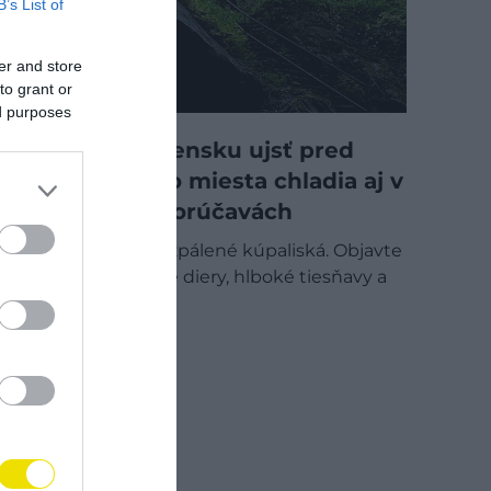
B’s List of
er and store
to grant or
ed purposes
Kam na Slovensku ujsť pred
teplom: Tieto miesta chladia aj v
najväčších horúčavách
Zabudnite na rozpálené kúpaliská. Objavte
slovenské ľadové diery, hlboké tiesňavy a
horské jazerá…
SLOVENSKO