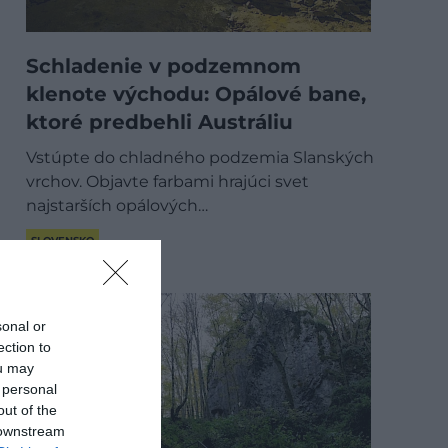
Schladenie v podzemnom
klenote východu: Opálové bane,
ktoré predbehli Austráliu
Vstúpte do chladného podzemia Slanských
vrchov. Objavte farbami hrajúci svet
najstarších opálových…
SLOVENSKO
sonal or
ection to
ou may
 personal
out of the
 downstream