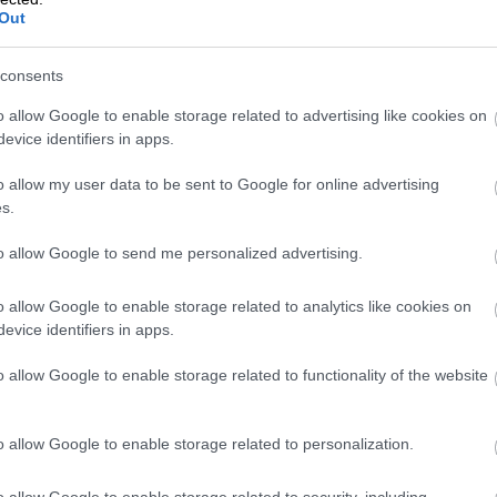
Out
consents
o allow Google to enable storage related to advertising like cookies on
evice identifiers in apps.
o allow my user data to be sent to Google for online advertising
s.
to allow Google to send me personalized advertising.
o allow Google to enable storage related to analytics like cookies on
om a čas mu zatiaľ na nadčasovosti dizajnu nič
evice identifiers in apps.
sklenými stenami do samostatne stojacich dvojíc a
r. Tam sa totiž odohráva prírodné divadlo, ktoré sem
o allow Google to enable storage related to functionality of the website
to hoteli si ju môžete vychutnať absolútne nerušenie.
hľad máte úplne z pohodlia postele. Osvetlenie v okolí
o allow Google to enable storage related to personalization.
sobivé obrazce plné farieb počas noci. Vďaka
o v dome na strome. Všetky budovy sú vybudované z
o allow Google to enable storage related to security, including