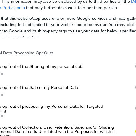
. This information may also be disclosed by us to third parties on the
IA
Participants
that may further disclose it to other third parties.
 that this website/app uses one or more Google services and may gath
including but not limited to your visit or usage behaviour. You may click 
 to Google and its third-party tags to use your data for below specifi
ogle consent section.
l Data Processing Opt Outs
o opt-out of the Sharing of my personal data.
In
o opt-out of the Sale of my Personal Data.
In
to opt-out of processing my Personal Data for Targeted
ing.
In
o opt-out of Collection, Use, Retention, Sale, and/or Sharing
ersonal Data that Is Unrelated with the Purposes for which it
lected.