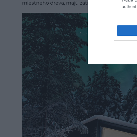
miestneho dreva, majú zatrávnené strechy a p
authenti