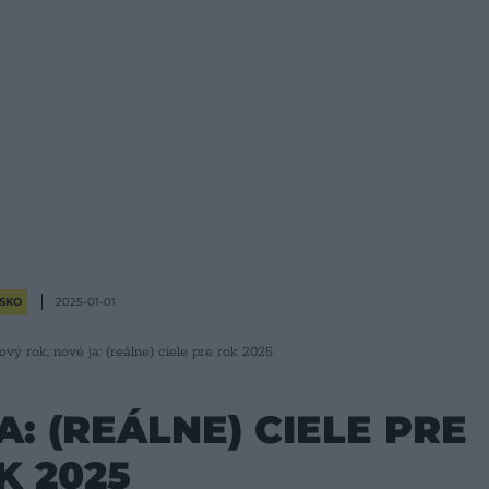
SKO
2025-01-01
ový rok, nové ja: (reálne) ciele pre rok 2025
: (REÁLNE) CIELE PRE
K 2025