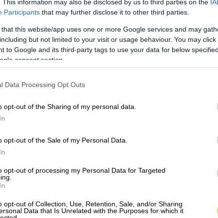
. This information may also be disclosed by us to third parties on the
IA
Participants
that may further disclose it to other third parties.
vojho zdravia. Plánujete vylepšiť svoje stravovanie?
stvého ovocia a zeleniny k vašim jedlám. Hľadajte
 that this website/app uses one or more Google services and may gath
including but not limited to your visit or usage behaviour. You may click 
ze a cyklistiky po jogu alebo funkčné tréningy.
 to Google and its third-party tags to use your data for below specifi
ogle consent section.
l Data Processing Opt Outs
o opt-out of the Sharing of my personal data.
In
o opt-out of the Sale of my Personal Data.
In
to opt-out of processing my Personal Data for Targeted
ing.
In
o opt-out of Collection, Use, Retention, Sale, and/or Sharing
ersonal Data that Is Unrelated with the Purposes for which it
lected.