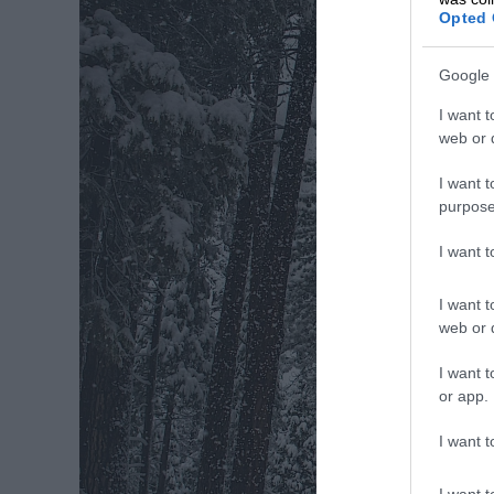
Opted 
Google 
I want t
web or d
I want t
purpose
I want 
I want t
web or d
I want t
or app.
I want t
I want t