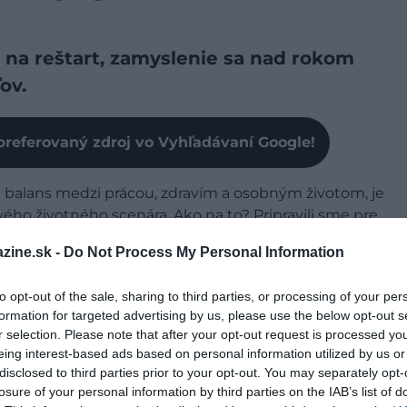
u na reštart, zamyslenie sa nad rokom
ov.
preferovaný zdroj vo Vyhľadávaní Google!
ú balans medzi prácou, zdravím a osobným životom, je
ho životného scenára. Ako na to? Pripravili sme pre
zine.sk -
Do Not Process My Personal Information
to opt-out of the sale, sharing to third parties, or processing of your per
formation for targeted advertising by us, please use the below opt-out s
ám, ale kľúčom k úspechu je
reálny prístup
. Rozdeľte
r selection. Please note that after your opt-out request is processed y
 dlhodobé (na celý rok alebo viac). Chcete začať behať?
eing interest-based ads based on personal information utilized by us or
etrov namiesto okamžitej prípravy na maratón.
disclosed to third parties prior to your opt-out. You may separately opt-
losure of your personal information by third parties on the IAB’s list of