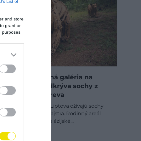
B’s List of
er and store
to grant or
ed purposes
Unikátna lesná galéria na
Slovensku odkrýva sochy z
teakového dreva
Medzi stromami Liptova ožívajú sochy
indonézskeho majstra. Rodinný areál
Woodlandia spája ázijské…
SLOVENSKO