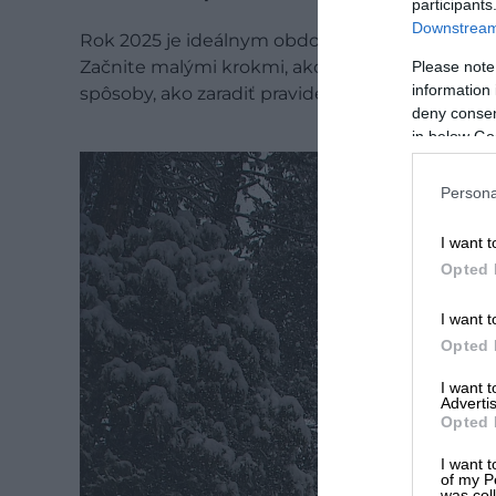
participants
Downstream 
Rok 2025 je ideálnym obdobím na investíciu do s
Začnite malými krokmi, ako je pridanie viac čer
Please note
information 
spôsoby, ako zaradiť pravidelný pohyb – od chôd
deny consent
in below Go
Persona
I want t
Opted 
I want t
Opted 
I want 
Advertis
Opted 
I want t
of my P
was col