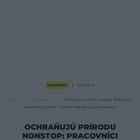
SLOVENSKO
2024-09-19
Drive
Slovensko
Ochraňujú prírodu nonstop: Pracovníci
národných parkov chránia zvieratá aj počas jesene
OCHRAŇUJÚ PRÍRODU
NONSTOP: PRACOVNÍCI