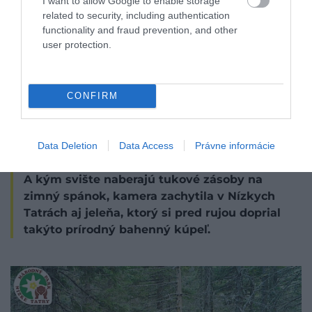
I want to allow Google to enable storage
related to security, including authentication
functionality and fraud prevention, and other
user protection.
CONFIRM
Data Deletion
Data Access
Právne informácie
A kým svište naberajú tukové zásoby na
zimný spánok, kamera zachytila v Nízkych
Tatrách aj jeleňa, ktorý si pred rujou doprial
takýto prírodný bahenný kúpeľ.