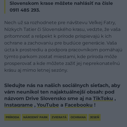
Slovenskom krase môžete nahlásiť na čísle
0911 485 293.
Nech už sa rozhodnete pre návštevu Veľkej Fatry,
Nízkych Tatier či Slovenského krasu, vedzte, že vaša
prítomnosť a rešpekt k prírode prispievajú k ich
ochrane a zachovaniu pre budúce generácie. Vaša
úcta k prostrediu a podpora pracovníkom pomáhajú
týmto parkom zostať miestami, kde príroda môže
prosperovať a kde môžete zažiť jej neprekonateľnú
krásu aj mimo letnej sezóny.
Sledujte nás na našich sociálnych sieťach, aby
vám neunikol ten najaktuálnejší obsah: pod
názvom Drive Slovensko sme aj na
TikToku
,
Instagrame
,
YouTube
a
Facebooku
!
PRÍRODA
NÁRODNÝ PARK
ZVIERATÁ
OCHRANA
JESEŇ