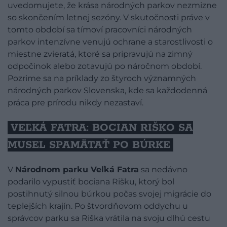
uvedomujete, že krása národných parkov nezmizne
so skončením letnej sezóny. V skutočnosti práve v
tomto období sa tímoví pracovníci národných
parkov intenzívne venujú ochrane a starostlivosti o
miestne zvieratá, ktoré sa pripravujú na zimný
odpočinok alebo zotavujú po náročnom období.
Pozrime sa na príklady zo štyroch významných
národných parkov Slovenska, kde sa každodenná
práca pre prírodu nikdy nezastaví.
VEĽKÁ FATRA: BOCIAN RIŠKO SA
MUSEL SPAMÄTAŤ PO BÚRKE
V
Národnom parku Veľká Fatra
sa nedávno
podarilo vypustiť bociana Rišku, ktorý bol
postihnutý silnou búrkou počas svojej migrácie do
teplejších krajín. Po štvordňovom oddychu u
správcov parku sa Riška vrátila na svoju dlhú cestu