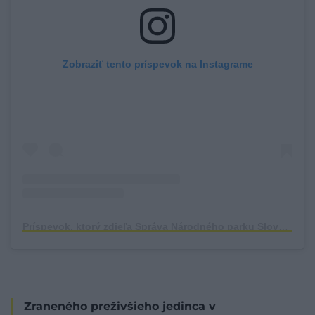
Zobraziť tento príspevok na Instagrame
Príspevok, ktorý zdieľa Správa Národného parku Slovenský kras (@np_slovensky_kras)
Zraneného preživšieho jedinca v