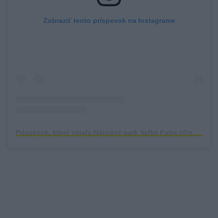
Zobraziť tento príspevok na Instagrame
Príspevok, ktorý zdieľa Národný park Veľká Fatra (@narodny_park_velka_fatra)