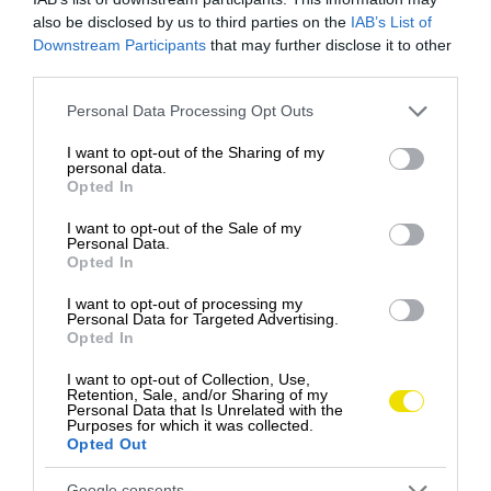
also be disclosed by us to third parties on the
IAB’s List of
Downstream Participants
that may further disclose it to other
third parties.
Please note that this website/app uses one or more Google
Personal Data Processing Opt Outs
services and may gather and store information including but
not limited to your visit or usage behaviour. You may click to
I want to opt-out of the Sharing of my
personal data.
grant or deny consent to Google and its third-party tags to
Opted In
use your data for below specified purposes in below Google
consent section.
I want to opt-out of the Sale of my
Personal Data.
Opted In
I want to opt-out of processing my
Personal Data for Targeted Advertising.
Opted In
I want to opt-out of Collection, Use,
Retention, Sale, and/or Sharing of my
Personal Data that Is Unrelated with the
Purposes for which it was collected.
Opted Out
Google consents