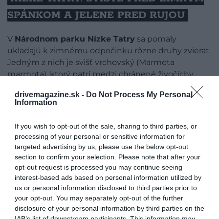
SPÁNKOM A JELENE PRED RUJOU
V
Národnom parku Nízke Tatry
sa pomaly
ukladajú k zimnému odpočinku rôzne druhy zvierat.
Jedným z nich je svišť vrchovský (Marmota
marmota), ktorý patrí medzi chránené živočíchy.
Tento hlodavec sa na jeseň pripravuje na
drivemagazine.sk -
Do Not Process My Personal
šesťmesačný zimný spánok, počas ktorého
Information
neprijíma potravu a spí v kolóniách, aby sa ochránil
pred nepriateľmi ako líšky, rysy či orly skalné.
If you wish to opt-out of the sale, sharing to third parties, or
Pracovníci parku dbajú na to, aby svište mali
processing of your personal or sensitive information for
dostatok potravy na nabratie tukových zásob a
targeted advertising by us, please use the below opt-out
zabezpečujú im bezpečné útočisko, kde môžu
section to confirm your selection. Please note that after your
opt-out request is processed you may continue seeing
pokojne prejsť zimným obdobím bez stresu a
interest-based ads based on personal information utilized by
ohrozenia.
us or personal information disclosed to third parties prior to
your opt-out. You may separately opt-out of the further
disclosure of your personal information by third parties on the
IAB’s list of downstream participants. This information may