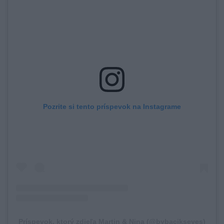
Pozrite si tento príspevok na Instagrame
Príspevok, ktorý zdieľa Martin & Nina (@bybacikseyes)