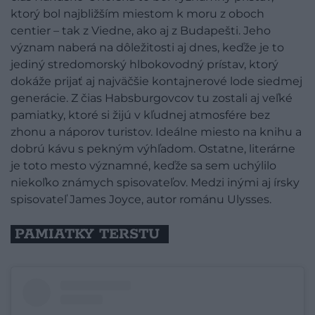
ktorý bol najbližším miestom k moru z oboch
centier – tak z Viedne, ako aj z Budapešti. Jeho
význam naberá na dôležitosti aj dnes, keďže je to
jediný stredomorský hlbokovodný prístav, ktorý
dokáže prijať aj najväčšie kontajnerové lode siedmej
generácie. Z čias Habsburgovcov tu zostali aj veľké
pamiatky, ktoré si žijú v kľudnej atmosfére bez
zhonu a náporov turistov. Ideálne miesto na knihu a
dobrú kávu s pekným výhľadom. Ostatne, literárne
je toto mesto významné, keďže sa sem uchýlilo
niekoľko známych spisovateľov. Medzi inými aj írsky
spisovateľ James Joyce, autor románu Ulysses.
PAMIATKY TERSTU