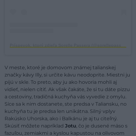
Príspevok, ktorý zdieľa Sorelle Passera (@sorellepassera)
V meste, ktoré je domovom známej talianskej
značky kávy Illy, si určite kávu neodoprite. Miestni ju
pijú v skle. To preto, aby ju ako hovoria mohli aj
vidieť, nielen cítiť. Ak však čakáte, že si tu dáte pizzu
a cestoviny, tradičná kuchyňa vás vyvedie z omylu.
Síce sa k nim dostanete, ste predsa v Taliansku, no
kuchyňa tu je predsa len unikátna. Silný vplyv
Rakúsko Uhorska, ako i Balkánu je aj tu citeľný.
Skúsiť môžete napríklad
J
otu
, čo je dusené mäso s
fazuľou, zemiakmi a kyslou kapustou na olivovom