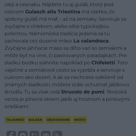
oleji a cesnaku. Nájdete tu aj guláš, ktorý pod
názvom
Gulasch alla Triestina
má všetko, čo
správny guláš má mať – až na zemiaky. Servíruje sa
zvyčajne s chlebom, alebo ešte typickejšou
polentou. Námornícka tradícia jedenia sa tu
zachovala cez dusené mäso
L
a calandraca
.
Zvyčajne jahňacie mäso sa dlho varí so zemiakmi a
môže byť na víne, či pasírovaných paradajkách. Pre
sladkú bodku siahnite napríklad po
Chifeletti
. Toto
vaječné a zemiakové cesto sa vypráža a servíruje s
cukrom ako dezert. A ak sa nechcete odkloniť od
známych sladkostí, môžete stále ochutnať jablkovú
štrúdľu. Tu sa však volá
Strucolo de pomi
. Terstská
verzia je plnená okrem jabĺk aj hroznom a píniovými
orieškami.
TALIANSKO
BALKÁN
OBJAVOVANIE
MESTO