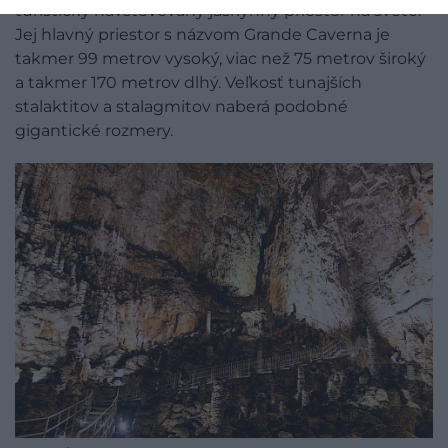
turisticky navštevovaný jaskynný priestor na svete.
Jej hlavný priestor s názvom Grande Caverna je
takmer 99 metrov vysoký, viac než 75 metrov široký
a takmer 170 metrov dlhý. Veľkosť tunajších
stalaktitov a stalagmitov naberá podobné
gigantické rozmery.