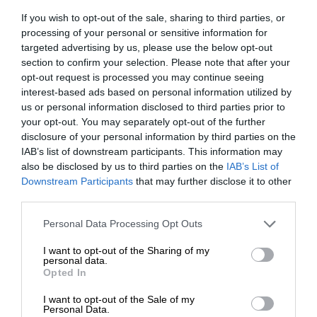
kanál s odstavenými jachtami a loďami,
If you wish to opt-out of the sale, sharing to third parties, or
nepreplnený turistami. Nie ako kanál v Benátkach.
processing of your personal or sensitive information for
Ak si chcete pozrieť mesto z vtáčej perspektívy,
targeted advertising by us, please use the below opt-out
zamierte na hrad San Giusto, z ktorého máte mesto
section to confirm your selection. Please note that after your
ako na dlani. Do výšky až 68 metrov sa tu týči aj
opt-out request is processed you may continue seeing
miestny aktívny maják, Faro della Vittoria, ktorý je
interest-based ads based on personal information utilized by
jedným z najvyšších na svete.
us or personal information disclosed to third parties prior to
your opt-out. You may separately opt-out of the further
disclosure of your personal information by third parties on the
IAB’s list of downstream participants. This information may
also be disclosed by us to third parties on the
IAB’s List of
Downstream Participants
that may further disclose it to other
third parties.
Please note that this website/app uses one or more Google
Personal Data Processing Opt Outs
services and may gather and store information including but
not limited to your visit or usage behaviour. You may click to
I want to opt-out of the Sharing of my
personal data.
grant or deny consent to Google and its third-party tags to
Opted In
use your data for below specified purposes in below Google
consent section.
I want to opt-out of the Sale of my
Personal Data.