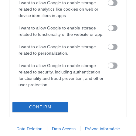
I want to allow Google to enable storage
related to analytics like cookies on web or
device identifiers in apps.
I want to allow Google to enable storage
related to functionality of the website or app.
Príspevok, ktorý zdieľa Markéta, (@vila.marketa)
I want to allow Google to enable storage
related to personalization.
I want to allow Google to enable storage
Ak budete mať pochodené celé mesto, otvárajú sa
related to security, including authentication
vám možnosti v jeho okolí. Spáliť kalórie z dobrého
functionality and fraud prevention, and other
jedla môžete na Strada Napoleonica, ktorá vás
user protection.
zavedie do dediny Prosecco. Áno, to je tá dedina,
ktorá dala meno slávnemu šumivému vínu, hoci sa
dnes pestuje viac vo vnútrozemí Talianska. Objaviť
CONFIRM
môžete hneď vedľa ležiaci rozprávkový hrad
Miramare, z ktorého si určite fotkami zaplníte svoju
pamäť v telefóne, či fotoaparáte. A ak už budete tu,
Data Deletion
Data Access
Právne informácie
neobíďte ani Grotta Gigante. Táto jaskyňa je najväčší