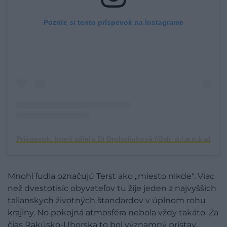
Pozrite si tento príspevok na Instagrame
Príspevok, ktorý zdieľa Di Drobuliaková (@di_d.i.a.n.k.a)
Mnohí ľudia označujú Terst ako „miesto nikde". Viac
než dvestotisíc obyvateľov tu žije jeden z najvyšších
talianskych životných štandardov v úplnom rohu
krajiny. No pokojná atmosféra nebola vždy takáto. Za
čias Rakúsko-Uhorska to bol významný prístav,