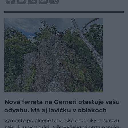
Nová ferrata na Gemeri otestuje vašu
odvahu. Má aj lavičku v oblakoch
Vymeňte preplnené tatranské chodníky za surovú
krásu krasových skál. Mikova železná cesta ponúka…