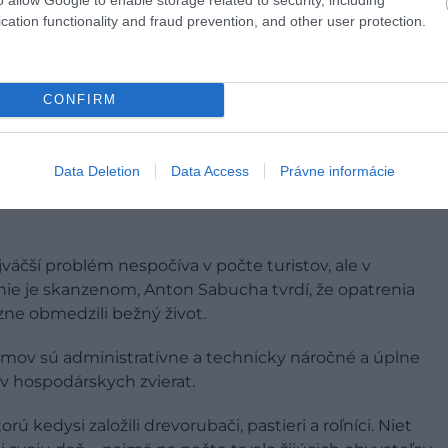
cation functionality and fraud prevention, and other user protection.
CONFIRM
Data Deletion
Data Access
Právne informácie
äčší problém nespočíva v počte turistov, ale v
 nie je skanzenom, Anton Sabucha tvrdí, že opatrenia
e obmedzili bežný život.
omov sú administratívne a technicky náročné a úplne
v hospodárskych zvierat.
 kedysi založili drevorubači, pastieri a roľníci. Niet