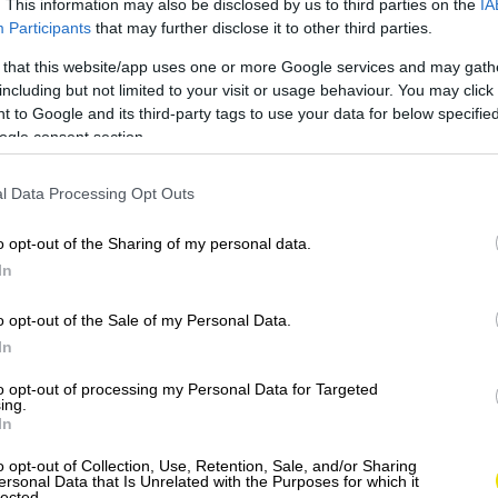
. This information may also be disclosed by us to third parties on the
IA
ch budov, vrátane maštalí a stodôl. Jedna z dvoch
Participants
that may further disclose it to other third parties.
olu Navštívenia Panny Márie z roku 1875. Druhá cesta
 that this website/app uses one or more Google services and may gath
idorovo. Práve vďaka tejto výnimočne zachovanej
including but not limited to your visit or usage behaviour. You may click 
kolínec v roku 1993 zapísaný do
Zoznamu svetového
 to Google and its third-party tags to use your data for below specifi
ogle consent section.
l Data Processing Opt Outs
o opt-out of the Sharing of my personal data.
In
o opt-out of the Sale of my Personal Data.
In
to opt-out of processing my Personal Data for Targeted
ing.
In
o opt-out of Collection, Use, Retention, Sale, and/or Sharing
ersonal Data that Is Unrelated with the Purposes for which it
lected.