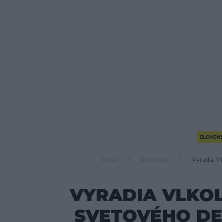
SLOVEN
Drive
Slovensko
Vyradia V
VYRADIA VLKO
SVETOVÉHO DE