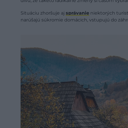
divu, že takéto radikálne zmeny si časom vybral
Situáciu zhoršuje aj
správanie
niektorých turis
narúšajú súkromie domácich, vstupujú do záhra