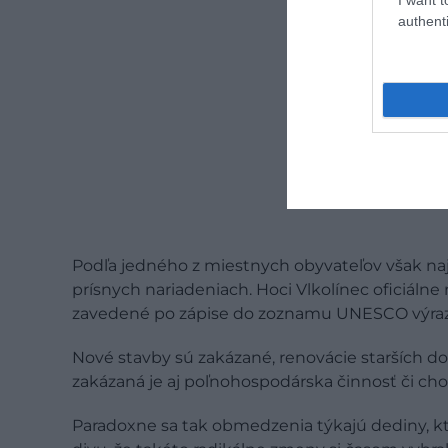
authenti
Podľa jedného z miestnych obyvateľov však najv
prísnych nariadeniach. Hoci Vlkolínec oficiálne
zavedené po zápise do zoznamu UNESCO výrazn
Nové stavby sú zakázané, renovácie starších d
zakázaná je aj poľnohospodárska činnosť či cho
Paradoxne sa tak obmedzenia týkajú dediny, ktorú