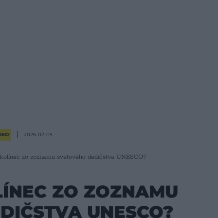
SKO
2026-02-05
lkolínec zo zoznamu svetového dedičstva UNESCO?
LÍNEC ZO ZOZNAMU
DIČSTVA UNESCO?