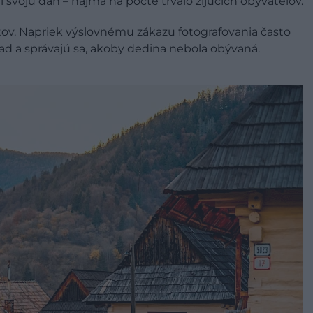
i svoju daň – najmä na počte trvalo žijúcich obyvateľov.
tov. Napriek výslovnému zákazu fotografovania často
d a správajú sa, akoby dedina nebola obývaná.