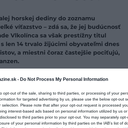
alej horskej dediny do zoznamu
ké víťazstvo – zdá sa, že jej budúcnosť
e Vlkolínca sa však prestížny titul
len 14 trvalo žijúcimi obyvateľmi dnes
istov, a miestni čoraz častejšie pociťujú,
kanzen.
preferovaný zdroj vo Vyhľadávaní Google!
zine.sk -
Do Not Process My Personal Information
to opt-out of the sale, sharing to third parties, or processing of your per
srdci Národného parku
Veľká Fatra
. Táto malebná
formation for targeted advertising by us, please use the below opt-out s
somných prameňoch už v roku 1376. Jej výnimočnosť
r selection. Please note that after your opt-out request is processed y
vodný ráz – bez moderných novostavieb či výrazných
eing interest-based ads based on personal information utilized by us or
emované typickými drevenicami postavenými na úzkych
disclosed to third parties prior to your opt-out. You may separately opt-
 nenájdeme.
losure of your personal information by third parties on the IAB’s list of