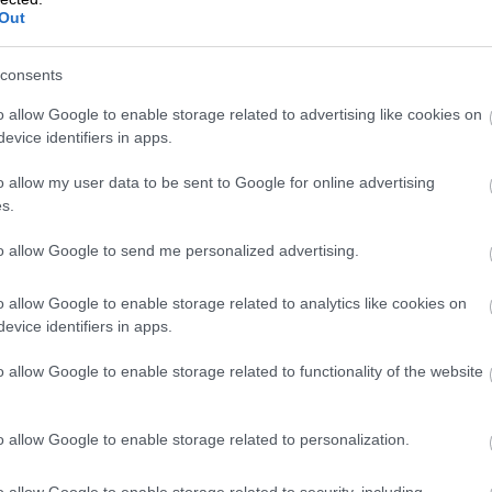
Out
consents
o allow Google to enable storage related to advertising like cookies on
evice identifiers in apps.
Foto:
canadastock / Shutterstock
o allow my user data to be sent to Google for online advertising
s.
a dvoch ikonických miestach, kde si radi robia
to allow Google to send me personalized advertising.
vonici z roku 1770 a pri tradičnej drevenej
o allow Google to enable storage related to analytics like cookies on
evice identifiers in apps.
o allow Google to enable storage related to functionality of the website
o allow Google to enable storage related to personalization.
o allow Google to enable storage related to security, including