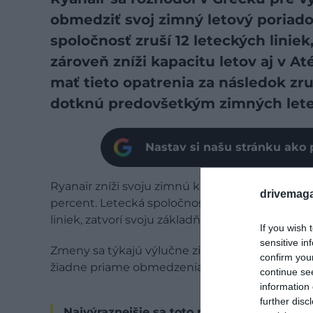
obmedziť svoj zimný letový poriado
spoločnosť zruší 12 leteckých liniek
zároveň zníži kapacitu letov aj v A
mať tieto opatrenia za následok zru
dotknú predovšetkým zimných letec
Nastav si našu stránku ako 
Ryanair zníži svoju zimnú kapacitu v Grécku pri
drivemaga
percent. Letecká spoločnosť 8. mája
oznámila
,
liniek, zatvorí svoju základňu v
Solúne
a zárove
If you wish 
sensitive in
Zmeny sa týkajú výlučne zimného letového pori
confirm you
žiadne priame obmedzenia prevádzky.
continue se
information 
further disc
Najvýraznejšie sa toto rozhodnutie dotkne