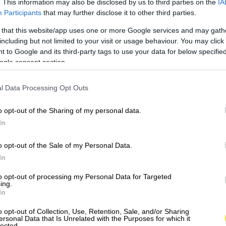
. This information may also be disclosed by us to third parties on the
IA
omentálne operujú tri lietadlá spoločnosti.
Participants
that may further disclose it to other third parties.
ty v Aténach a mimo hlavnej sezóny
 that this website/app uses one or more Google services and may gath
ii a Heraklione.
including but not limited to your visit or usage behaviour. You may click 
 to Google and its third-party tags to use your data for below specifi
ogle consent section.
l Data Processing Opt Outs
o opt-out of the Sharing of my personal data.
In
o opt-out of the Sale of my Personal Data.
In
to opt-out of processing my Personal Data for Targeted
ing.
In
o opt-out of Collection, Use, Retention, Sale, and/or Sharing
ersonal Data that Is Unrelated with the Purposes for which it
lected.