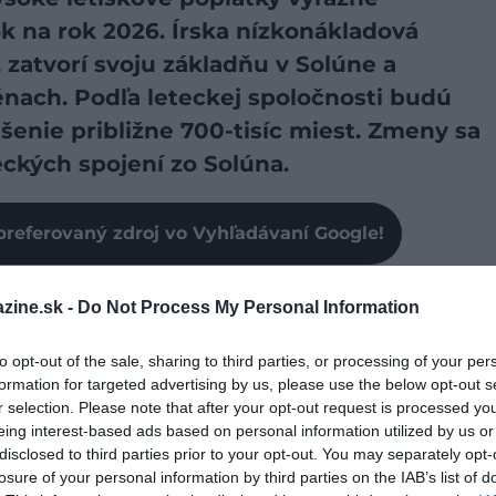
k na rok 2026. Írska nízkonákladová
, zatvorí svoju základňu v Solúne a
ténach. Podľa leteckej spoločnosti budú
šenie približne 700-tisíc miest. Zmeny sa
kých spojení zo Solúna.
preferovaný zdroj vo Vyhľadávaní Google!
bližne o 700-tisíc miest, čo predstavuje pokles o 45
zine.sk -
Do Not Process My Personal Information
 že počas zimnej sezóny 2026/2027 zruší v Grécku 12
ň obmedzí ponuku letov v
Aténach
.
to opt-out of the sale, sharing to third parties, or processing of your per
formation for targeted advertising by us, please use the below opt-out s
adku, takže počas letnej sezóny sa zatiaľ neočakávajú
r selection. Please note that after your opt-out request is processed y
eing interest-based ads based on personal information utilized by us or
disclosed to third parties prior to your opt-out. You may separately opt-
losure of your personal information by third parties on the IAB’s list of
 Solúna. Ryanair počas zimnej sezóny zruší