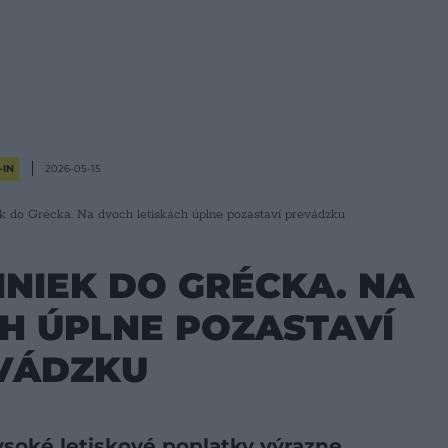
-IN
2026-05-15
iek do Grécka. Na dvoch letiskách úplne pozastaví prevádzku
LINIEK DO GRÉCKA. NA
H ÚPLNE POZASTAVÍ
VÁDZKU
ysoké letiskové poplatky výrazne