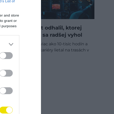
B’s List of
er and store
to grant or
ed purposes
Skúsený pilot odhalil, ktorej
destinácii by sa radšej vyhol
V kokpite strávil viac ako 10-tisíc hodín a
počas 22-ročnej kariéry lietal na trasách v
Európe…
CHECK-IN