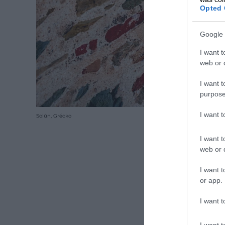
Opted 
Google 
I want t
web or d
I want t
purpose
I want 
Solún, Grécko
I want t
web or d
I want t
or app.
I want t
I want t