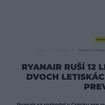
CHECK
Drive
Check-in
Ryanair ruší 12 lin
RYANAIR RUŠÍ 12 
DVOCH LETISKÁC
PRE
Ryanair sa rozhodol v Grécku pre v