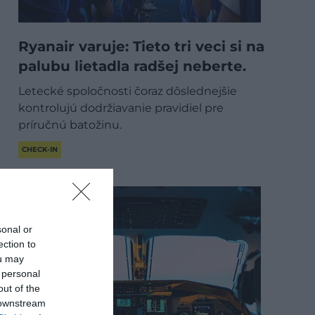
Ryanair varuje: Tieto tri veci si na
palubu lietadla radšej neberte.
Letecké spoločnosti čoraz dôslednejšie
kontrolujú dodržiavanie pravidiel pre
príručnú batožinu.
CHECK-IN
sonal or
ection to
ou may
 personal
out of the
 downstream