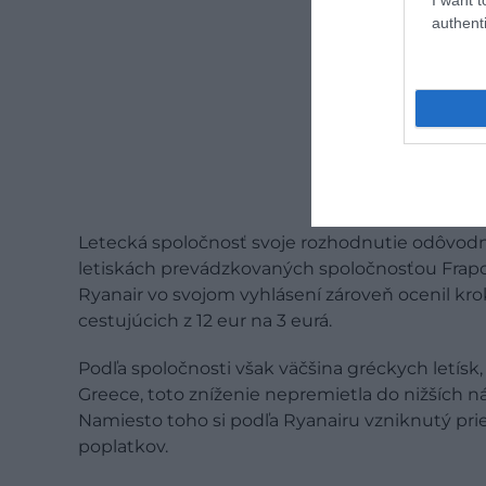
authenti
Letecká spoločnosť svoje rozhodnutie odôvod
letiskách prevádzkovaných spoločnosťou Frapor
Ryanair vo svojom vyhlásení zároveň ocenil krok 
cestujúcich z 12 eur na 3 eurá.
Podľa spoločnosti však väčšina gréckych letísk
Greece, toto zníženie nepremietla do nižších ná
Namiesto toho si podľa Ryanairu vzniknutý pri
poplatkov.