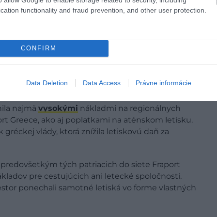
cation functionality and fraud prevention, and other user protection.
CONFIRM
Data Deletion
Data Access
Právne informácie
nila najmä
vysokými
nákladmi na regionálnych
t Greece, ako aj poplatkami na aténskom letisku.
gréckej vlády, ktorá znížila letiskovú daň za
, predovšetkým tých patriacich do siete Fraport
kladov pre cestujúcich ani letecké spoločnosti.
estor ponechali samotné letiská vo forme vlastných