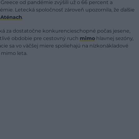
 Greece od pandémie zvýšili už o 66 percent a
mie. Letecká spoločnosť zároveň upozornila, že ďalšie
v
Aténach
.
iská za dostatočne konkurencieschopné počas jesene,
citlivé obdobie pre cestovný ruch
mimo
hlavnej sezóny,
nácie sa vo väčšej miere spoliehajú na nízkonákladové
j mimo leta.