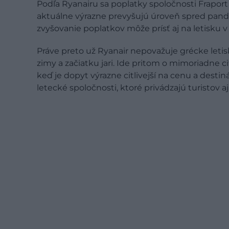
Podľa Ryanairu sa poplatky spoločnosti Fraport
aktuálne výrazne prevyšujú úroveň spred pandé
zvyšovanie poplatkov môže prísť aj na letisku 
Práve preto už Ryanair nepovažuje grécke let
zimy a začiatku jari. Ide pritom o mimoriadne 
keď je dopyt výrazne citlivejší na cenu a desti
letecké spoločnosti, ktoré privádzajú turistov a