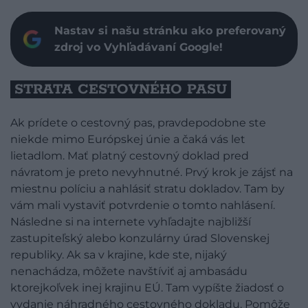
Nastav si našu stránku ako preferovaný
zdroj vo Vyhľadávaní Google!
STRATA CESTOVNÉHO PASU
Ak prídete o cestovný pas, pravdepodobne ste
niekde mimo Európskej únie a čaká vás let
lietadlom. Mať platný cestovný doklad pred
návratom je preto nevyhnutné. Prvý krok je zájsť na
miestnu políciu a nahlásiť stratu dokladov. Tam by
vám mali vystaviť potvrdenie o tomto nahlásení.
Následne si na internete vyhľadajte najbližší
zastupiteľský alebo konzulárny úrad Slovenskej
republiky. Ak sa v krajine, kde ste, nijaký
nenachádza, môžete navštíviť aj ambasádu
ktorejkoľvek inej krajinu EÚ. Tam vypíšte žiadosť o
vydanie náhradného cestovného dokladu. Pomôže