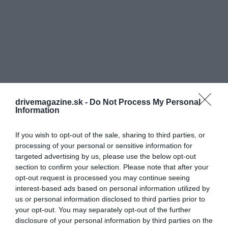
drivemagazine.sk -
Do Not Process My Personal
Information
If you wish to opt-out of the sale, sharing to third parties, or
processing of your personal or sensitive information for
targeted advertising by us, please use the below opt-out
section to confirm your selection. Please note that after your
opt-out request is processed you may continue seeing
interest-based ads based on personal information utilized by
RAJ NA ZEMI
us or personal information disclosed to third parties prior to
your opt-out. You may separately opt-out of the further
disclosure of your personal information by third parties on the
Ráno sa môžete vydať na túru nad mraky v oblasti