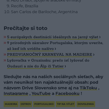
Abu Dhabi, Spojené arabské emiráty
Recife, Brazília
San Carlos de Bariloche, Argentína
Prečítajte si toto
5 európskych destinácií ideálnych na jarný výlet
9 prírodných zázrakov Portugalska, ktorým uveríte,
až keď ich uvidíte naživo
PREDVIANOČNÝ KARNEVAL NA MADEIRE
Lyžovačka v Gruzínsku: prečo ísť lyžovať do
Gudauri a nie do Álp či Tatier
Sledujte nás na našich sociálnych sieťach, aby
vám neunikol ten najaktuálnejší obsah: pod
názvom Drive Slovensko sme aj na
TikToku
,
Instagrame
,
YouTube
a
Facebooku
!
MADEIRA
OSTROV
PORTUGALSKO
TIP NA VÝLET
DOVOLENKA