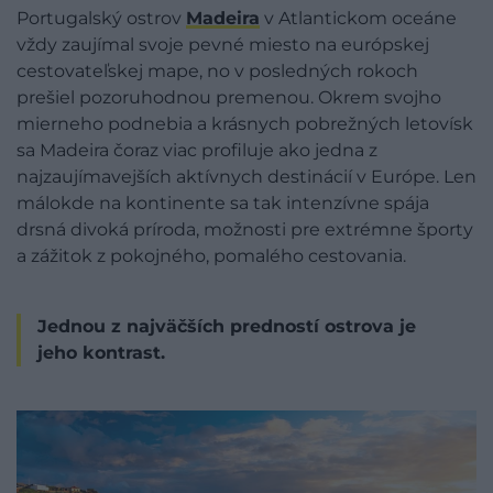
Portugalský ostrov
Madeira
v Atlantickom oceáne
vždy zaujímal svoje pevné miesto na európskej
cestovateľskej mape, no v posledných rokoch
prešiel pozoruhodnou premenou. Okrem svojho
mierneho podnebia a krásnych pobrežných letovísk
sa Madeira čoraz viac profiluje ako jedna z
najzaujímavejších aktívnych destinácií v Európe. Len
málokde na kontinente sa tak intenzívne spája
drsná divoká príroda, možnosti pre extrémne športy
a zážitok z pokojného, pomalého cestovania.
Jednou z najväčších predností ostrova je
jeho kontrast.