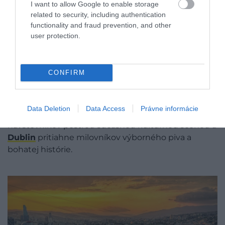
I want to allow Google to enable storage
related to security, including authentication
functionality and fraud prevention, and other
user protection.
Gruzínske
hlavné mesto Tbilisi sa umiestnilo na
druhom mieste vďaka svojmu živému kultúrnemu
CONFIRM
životu a prostrediu, ktoré je priateľské k digitálnym
nomádom.
Miláno
je v centre pozornosti v súvislosti
s blížiacimi sa zimnými olympijskými hrami a svojím
Data Deletion
Data Access
Právne informácie
postavením módnej metropoly.
Glasgow
láka
návštevníkov pestrou súčasnou kultúrnou scénou a
Dublin
pritiahne milovníkov výborného piva a
bohatej histórie.