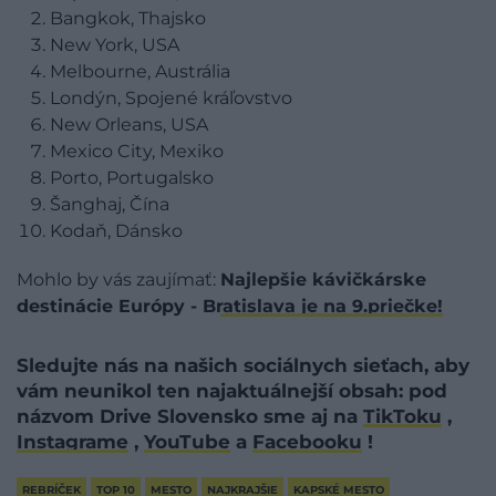
Bangkok, Thajsko
New York, USA
Melbourne, Austrália
Londýn, Spojené kráľovstvo
New Orleans, USA
Mexico City, Mexiko
Porto, Portugalsko
Šanghaj, Čína
Kodaň, Dánsko
Mohlo by vás zaujímať:
Najlepšie kávičkárske
destinácie Európy - Bratislava je na 9.priečke!
Sledujte nás na našich sociálnych sieťach, aby
vám neunikol ten najaktuálnejší obsah: pod
názvom Drive Slovensko sme aj na
TikToku
,
Instagrame
,
YouTube
a
Facebooku
!
REBRÍČEK
TOP 10
MESTO
NAJKRAJŠIE
KAPSKÉ MESTO