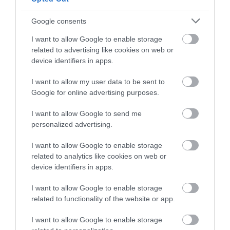
pozrieme konkrétne na krásu. V tomto
ohľade predbehlo Kapské Mesto mesto
Google consents
Chicago v Spojených štátoch.
I want to allow Google to enable storage
Chicago
, známe aj ako „mesto vetrov“, si podľa
related to advertising like cookies on web or
device identifiers in apps.
približne 83% respondentov zaslúži označenie
„krásne“ vďaka svojim zeleným parkom a záhradám,
I want to allow my user data to be sent to
blízkosti jazera Michigan a meandrujúcej rieke
Google for online advertising purposes.
Chicago.
Kapské mesto
zaostalo za zlatým
medailistom o jediný percentuálny bod, zatiaľ čo
I want to allow Google to send me
hlavné mesto Austrálie
Sydney
, kde sa nachádza
personalized advertising.
budova opery, sa umiestnilo na treťom mieste.
I want to allow Google to enable storage
related to analytics like cookies on web or
ZOZNAM TOP 10 VYZERÁ TAKTO (V
device identifiers in apps.
ZÁTVORKÁCH JE UVEDENÉ
I want to allow Google to enable storage
PERCENTO RESPONDENTOV, KTORÍ SI
related to functionality of the website or app.
MYSLIA, ŽE MESTO JE KRÁSNE)
I want to allow Google to enable storage