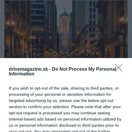
drivemagazine.sk -
Do Not Process My Personal
Information
Chicago, Spojené Štáty
Foto:
Unsplash
If you wish to opt-out of the sale, sharing to third parties, or
processing of your personal or sensitive information for
targeted advertising by us, please use the below opt-out
section to confirm your selection. Please note that after your
opt-out request is processed you may continue seeing
interest-based ads based on personal information utilized by
us or personal information disclosed to third parties prior to
your opt-out. You may separately opt-out of the further