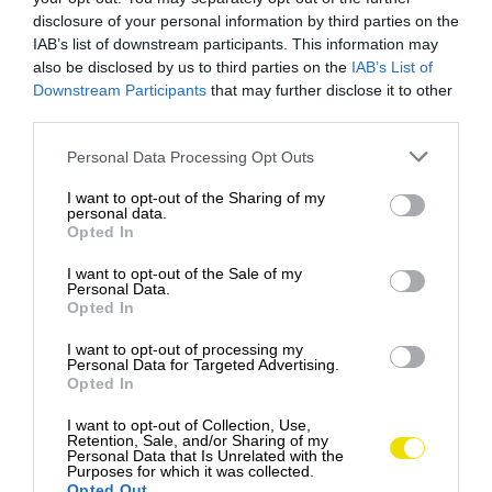
disclosure of your personal information by third parties on the
IAB’s list of downstream participants. This information may
also be disclosed by us to third parties on the
IAB’s List of
Downstream Participants
that may further disclose it to other
third parties.
Please note that this website/app uses one or more Google
Personal Data Processing Opt Outs
services and may gather and store information including but
not limited to your visit or usage behaviour. You may click to
I want to opt-out of the Sharing of my
personal data.
grant or deny consent to Google and its third-party tags to
Opted In
use your data for below specified purposes in below Google
consent section.
I want to opt-out of the Sale of my
Personal Data.
Opted In
I want to opt-out of processing my
Personal Data for Targeted Advertising.
Opted In
I want to opt-out of Collection, Use,
Retention, Sale, and/or Sharing of my
Personal Data that Is Unrelated with the
Situácia sa však trochu mení, keď sa
Purposes for which it was collected.
Opted Out