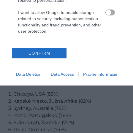
related to personalization.
I want to allow Google to enable storage
related to security, including authentication
functionality and fraud prevention, and other
user protection.
CONFIRM
Data Deletion
Data Access
Právne informácie
Tbilisi, Gruzínsko
Foto:
Unsplash
Chicago, USA (83%)
Kapské Mesto, Južná Afrika (82%)
Sydney, Austrália (79%)
Porto, Portugalsko (78%)
Edinburgh, Škótsko (74%)
Tbilisi, Gruzínsko (74%)