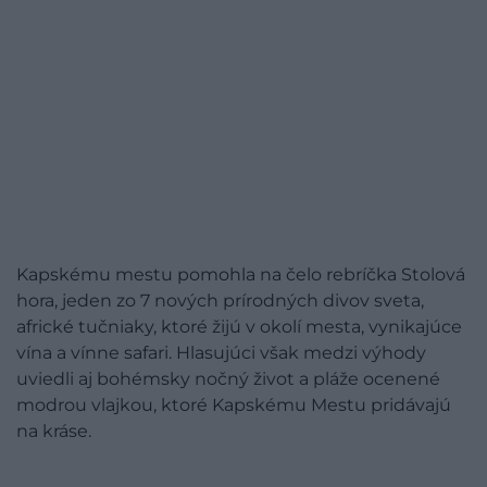
Kapskému mestu pomohla na čelo rebríčka Stolová
hora, jeden zo 7 nových prírodných divov sveta,
africké tučniaky, ktoré žijú v okolí mesta, vynikajúce
vína a vínne safari. Hlasujúci však medzi výhody
uviedli aj bohémsky nočný život a pláže ocenené
modrou vlajkou, ktoré Kapskému Mestu pridávajú
na kráse.