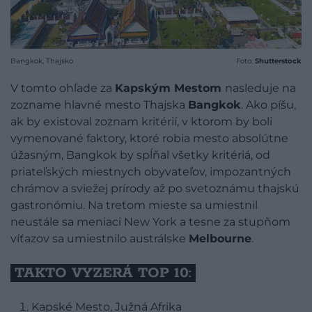
Bangkok, Thajsko
Foto:
Shutterstock
V tomto ohľade za
Kapským Mestom
nasleduje na
zozname hlavné mesto Thajska
Bangkok
. Ako píšu,
ak by existoval zoznam kritérií, v ktorom by boli
vymenované faktory, ktoré robia mesto absolútne
úžasným, Bangkok by spĺňal všetky kritériá, od
priateľských miestnych obyvateľov, impozantných
chrámov a sviežej prírody až po svetoznámu thajskú
gastronómiu. Na treťom mieste sa umiestnil
neustále sa meniaci New York a tesne za stupňom
víťazov sa umiestnilo austrálske
Melbourne
.
TAKTO VYZERÁ TOP 10:
Kapské Mesto, Južná Afrika