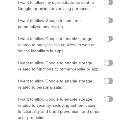
I want to allow my user data to be sent to
Benátok dorazia o 14:00 nasledujúceho dňa. V
Google for online advertising purposes.
opačnom smere budú vlaky z Benátok vychádzať o
15.00 h a do belgickej metropoly dorazia o 11.00 h.
I want to allow Google to send me
Vlaky budú premávať dvakrát týždenne od 5.
personalized advertising.
februára do konca marca 2025. Nová trasa umožní
napríklad ľahký prístup na benátsky karneval, ktorý
I want to allow Google to enable storage
related to analytics like cookies on web or
sa bude konať od 14. februára do 4. marca 2025.
device identifiers in apps.
I want to allow Google to enable storage
related to functionality of the website or app.
I want to allow Google to enable storage
related to personalization.
I want to allow Google to enable storage
related to security, including authentication
functionality and fraud prevention, and other
user protection.