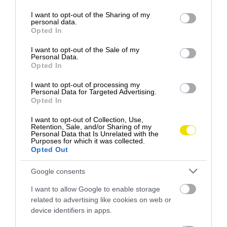
services and may gather and store information including but
not limited to your visit or usage behaviour. You may click to
I want to opt-out of the Sharing of my
personal data.
grant or deny consent to Google and its third-party tags to
Opted In
use your data for below specified purposes in below Google
consent section.
I want to opt-out of the Sale of my
Personal Data.
Opted In
I want to opt-out of processing my
Personal Data for Targeted Advertising.
Opted In
I want to opt-out of Collection, Use,
Retention, Sale, and/or Sharing of my
Personal Data that Is Unrelated with the
Purposes for which it was collected.
Opted Out
Google consents
I want to allow Google to enable storage
related to advertising like cookies on web or
Foto:
Shutterstock
device identifiers in apps.
Vlaky budú odchádzať z Bruselu o 17:00 a do