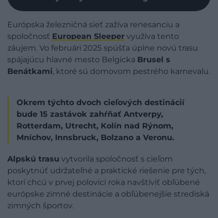
Európska železničná sieť zažíva renesanciu a
spoločnosť
European Sleeper
využíva tento
záujem. Vo februári 2025 spúšťa úplne novú trasu
spájajúcu hlavné mesto Belgicka
Brusel s
Benátkami
, ktoré sú domovom pestrého karnevalu.
Okrem týchto dvoch cieľových destinácií
bude 15 zastávok zahŕňať Antverpy,
Rotterdam, Utrecht, Kolín nad Rýnom,
Mníchov, Innsbruck, Bolzano a Veronu.
Alpskú trasu
vytvorila spoločnosť s cieľom
poskytnúť udržateľné a praktické riešenie pre tých,
ktorí chcú v prvej polovici roka navštíviť obľúbené
európske zimné destinácie a obľúbenejšie strediská
zimných športov.