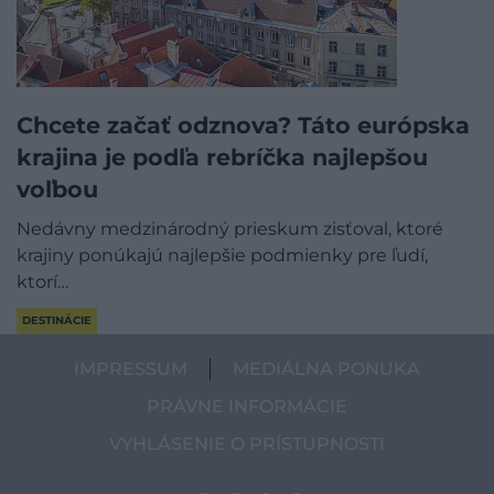
Chcete začať odznova? Táto európska
krajina je podľa rebríčka najlepšou
voľbou
Nedávny medzinárodný prieskum zisťoval, ktoré
krajiny ponúkajú najlepšie podmienky pre ľudí,
ktorí…
DESTINÁCIE
IMPRESSUM
MEDIÁLNA PONUKA
PRÁVNE INFORMÁCIE
VYHLÁSENIE O PRÍSTUPNOSTI