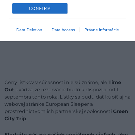
CONFIRM
Data Deletion
Data Access
Právne informácie
Ceny lístkov v súčasnosti nie sú známe, ale
Time
Out
uvádza, že rezervácie budú k dispozícii od 1.
septembra tohto roka. Lístky sa budú dať kúpiť aj na
webovej stránke European Sleeper a
prostredníctvom ich partnerskej spoločnosti
Green
City Trip
.
Sledujte nás na našich sociálnych sieťach, aby