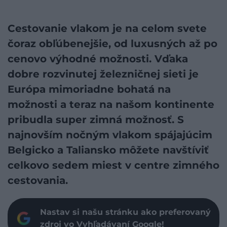
Cestovanie vlakom je na celom svete
čoraz obľúbenejšie, od luxusných až po
cenovo výhodné možnosti. Vďaka
dobre rozvinutej železničnej sieti je
Európa mimoriadne bohatá na
možnosti a teraz na našom kontinente
pribudla super zimná možnosť. S
najnovším nočným vlakom spájajúcim
Belgicko a Taliansko môžete navštíviť
celkovo sedem miest v centre zimného
cestovania.
Nastav si našu stránku ako preferovaný
zdroj vo Vyhľadávaní Google!