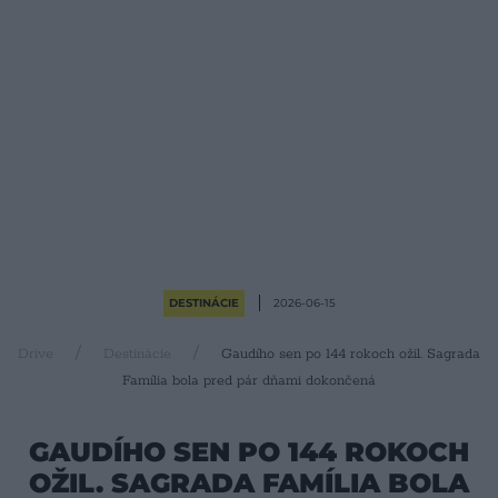
DESTINÁCIE
2026-06-15
Drive
Destinácie
Gaudího sen po 144 rokoch ožil. Sagrada
Família bola pred pár dňami dokončená
GAUDÍHO SEN PO 144 ROKOCH
OŽIL. SAGRADA FAMÍLIA BOLA