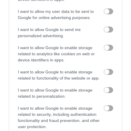
SPRIEVODCA NEPOVIE
I want to allow my user data to be sent to
Google for online advertising purposes.
Pri pohľade na zložité organické tvary a detaily
I want to allow Google to send me
drobných zvierat či rastlín vysekaných do kameňa
personalized advertising.
ľahko zabudnete na náročné prekážky. Tím
staviteľov musel poprieť desiatky technických
I want to allow Google to enable storage
obmedzení svojej doby.
related to analytics like cookies on web or
device identifiers in apps.
Pôvodné sádrové modely, podrobné výkresy a
cenné fotografie zničili anarchisti počas
I want to allow Google to enable storage
related to functionality of the website or app.
rozsiahleho požiaru v roku 1930. Dnešná podoba
baziliky nestojí na jasnom návode z papiera. Ide
I want to allow Google to enable storage
o výsledok mravčej práce stoviek inžinierov, ktorí
related to personalization.
zničené modely skladali dlhé dekády.
Výstavbu už neuveriteľných 144 rokov financujú
I want to allow Google to enable storage
výhradne dary od podporovateľov a peniaze od
related to security, including authentication
turistov. Priamo do muriva sa neinvestovali
functionality and fraud prevention, and other
user protection.
žiadne štátne dotácie.