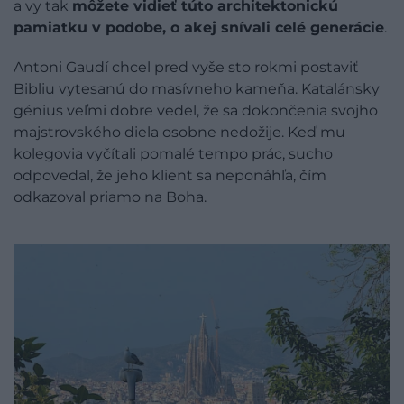
a vy tak
môžete vidieť túto architektonickú
pamiatku v podobe, o akej snívali celé generácie
.
Antoni Gaudí chcel pred vyše sto rokmi postaviť
Bibliu vytesanú do masívneho kameňa. Katalánsky
génius veľmi dobre vedel, že sa dokončenia svojho
majstrovského diela osobne nedožije. Keď mu
kolegovia vyčítali pomalé tempo prác, sucho
odpovedal, že jeho klient sa neponáhľa, čím
odkazoval priamo na Boha.