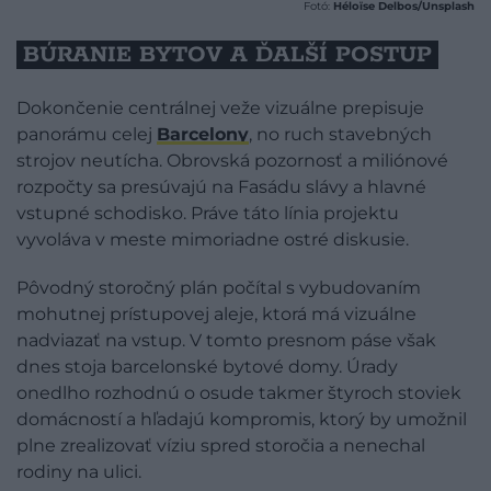
Fotó:
Héloïse Delbos/Unsplash
BÚRANIE BYTOV A ĎALŠÍ POSTUP
Dokončenie centrálnej veže vizuálne prepisuje
panorámu celej
Barcelony
, no ruch stavebných
strojov neutícha. Obrovská pozornosť a miliónové
rozpočty sa presúvajú na Fasádu slávy a hlavné
vstupné schodisko. Práve táto línia projektu
vyvoláva v meste mimoriadne ostré diskusie.
Pôvodný storočný plán počítal s vybudovaním
mohutnej prístupovej aleje, ktorá má vizuálne
nadviazať na vstup. V tomto presnom páse však
dnes stoja barcelonské bytové domy. Úrady
onedlho rozhodnú o osude takmer štyroch stoviek
domácností a hľadajú kompromis, ktorý by umožnil
plne zrealizovať víziu spred storočia a nenechal
rodiny na ulici.