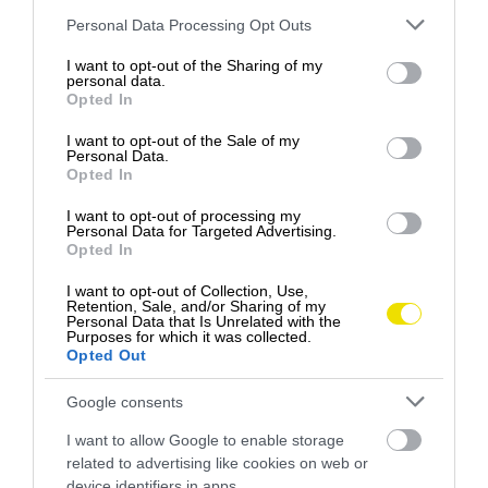
Please note that this website/app uses one or more Google
Personal Data Processing Opt Outs
services and may gather and store information including but
not limited to your visit or usage behaviour. You may click to
I want to opt-out of the Sharing of my
personal data.
grant or deny consent to Google and its third-party tags to
Opted In
use your data for below specified purposes in below Google
consent section.
I want to opt-out of the Sale of my
Personal Data.
Opted In
I want to opt-out of processing my
Na prehratie tohto videa musíte akceptovať súbory
Personal Data for Targeted Advertising.
Gaudí mal k samotnej prírode obrovský rešpekt,
Opted In
cookie!
preto
svoje architektonické dielo zámerne udržal
I want to opt-out of Collection, Use,
pod výškou blízkeho kopca Montjuïc
. Zastával
Retention, Sale, and/or Sharing of my
POZRITE SI VIDEO
Personal Data that Is Unrelated with the
názor, že žiadne ľudské dielo nesmie presiahnuť to,
Purposes for which it was collected.
čo stvoril Boh. Oslavy zavŕšenia stavby sprevádzal
Opted Out
600-členný zbor a majestátne chorály naplnili ulice
Google consents
okolo Carrer de Mallorca, po čom nasledovalo
sprístupnenie priestorov pre verejnosť.
I want to allow Google to enable storage
related to advertising like cookies on web or
FAKTY, KTORÉ VÁM BEŽNÝ
device identifiers in apps.