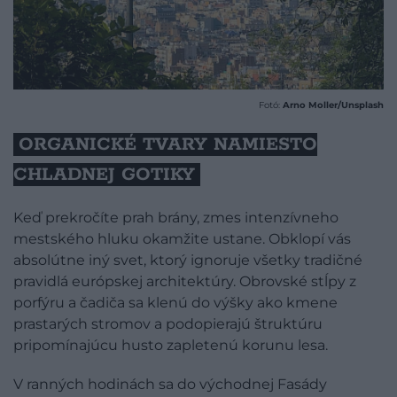
Fotó:
Arno Moller/Unsplash
ORGANICKÉ TVARY NAMIESTO
CHLADNEJ GOTIKY
Keď prekročíte prah brány, zmes intenzívneho
mestského hluku okamžite ustane. Obklopí vás
absolútne iný svet, ktorý ignoruje všetky tradičné
pravidlá európskej architektúry. Obrovské stĺpy z
porfýru a čadiča sa klenú do výšky ako kmene
prastarých stromov a podopierajú štruktúru
pripomínajúcu husto zapletenú korunu lesa.
V ranných hodinách sa do východnej Fasády