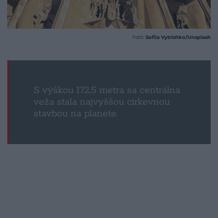
Fotó:
Sofiia Vytrishko/Unsplash
S výškou 172,5 metra sa centrálna
veža stala najvyššou cirkevnou
stavbou na planéte.