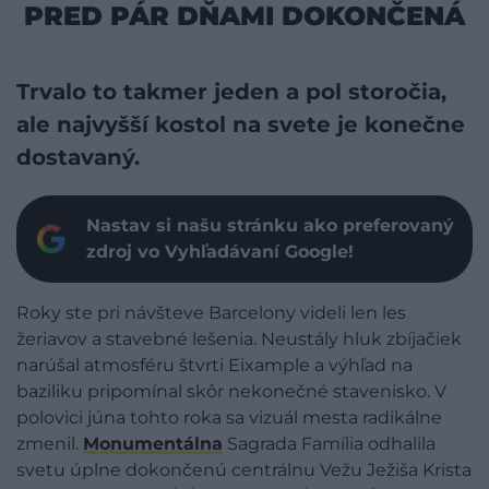
PRED PÁR DŇAMI DOKONČENÁ
Trvalo to takmer jeden a pol storočia,
ale najvyšší kostol na svete je konečne
dostavaný.
Nastav si našu stránku ako preferovaný
zdroj vo Vyhľadávaní Google!
Roky ste pri návšteve Barcelony videli len les
žeriavov a stavebné lešenia. Neustály hluk zbíjačiek
narúšal atmosféru štvrti Eixample a výhľad na
baziliku pripomínal skôr nekonečné stavenisko. V
polovici júna tohto roka sa vizuál mesta radikálne
zmenil.
Monumentálna
Sagrada Família odhalila
svetu úplne dokončenú centrálnu Vežu Ježiša Krista