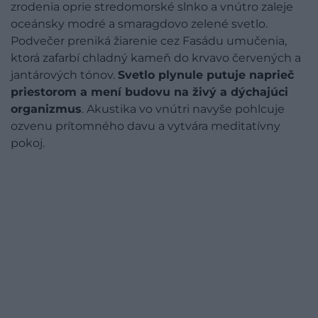
zrodenia oprie stredomorské slnko a vnútro zaleje
oceánsky modré a smaragdovo zelené svetlo.
Podvečer preniká žiarenie cez Fasádu umučenia,
ktorá zafarbí chladný kameň do krvavo červených a
jantárových tónov.
Svetlo plynule putuje naprieč
priestorom a mení budovu na živý a dýchajúci
organizmus
. Akustika vo vnútri navyše pohlcuje
ozvenu prítomného davu a vytvára meditatívny
pokoj.