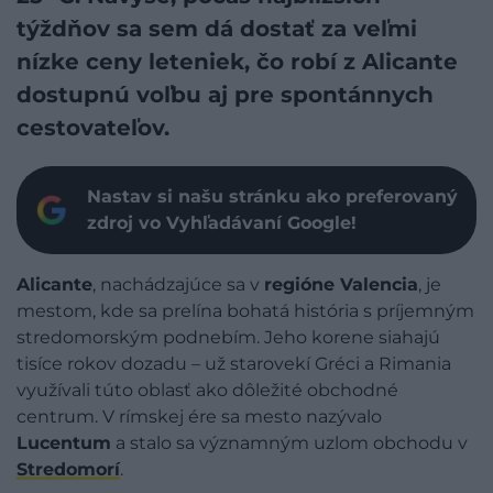
týždňov sa sem dá dostať za veľmi
nízke ceny leteniek, čo robí z Alicante
dostupnú voľbu aj pre spontánnych
cestovateľov.
Nastav si našu stránku ako preferovaný
zdroj vo Vyhľadávaní Google!
Alicante
, nachádzajúce sa v
regióne Valencia
, je
mestom, kde sa prelína bohatá história s príjemným
stredomorským podnebím. Jeho korene siahajú
tisíce rokov dozadu – už starovekí Gréci a Rimania
využívali túto oblasť ako dôležité obchodné
centrum. V rímskej ére sa mesto nazývalo
Lucentum
a stalo sa významným uzlom obchodu v
Stredomorí
.