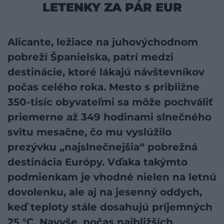
LETENKY ZA PÁR EUR
Alicante, ležiace na juhovýchodnom
pobreží Španielska, patrí medzi
destinácie, ktoré lákajú návštevníkov
počas celého roka. Mesto s približne
350-tisíc obyvateľmi sa môže pochváliť
priemerne až 349 hodinami slnečného
svitu mesačne, čo mu vyslúžilo
prezývku „najslnečnejšia“ pobrežná
destinácia Európy. Vďaka takýmto
podmienkam je vhodné nielen na letnú
dovolenku, ale aj na jesenný oddych,
keď teploty stále dosahujú príjemných
25 °C. Navyše, počas najbližších