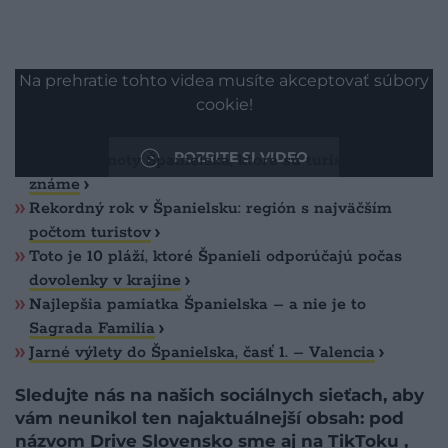
Na prehratie tohto videa musíte akceptovať súbory
cookie!
Prečítajte si toto
POZRITE SI VIDEO
Skryté klenoty Španielska, ktoré sú turistom málo
známe
Rekordný rok v Španielsku: región s najväčším
počtom turistov
​Toto je 10 pláží, ktoré Španieli odporúčajú počas
dovolenky v krajine
Najlepšia pamiatka Španielska – a nie je to
Sagrada Familia
Jarné výlety do Španielska, časť 1. – Valencia
Sledujte nás na našich sociálnych sieťach, aby
vám neunikol ten najaktuálnejší obsah: pod
názvom Drive Slovensko sme aj na
TikToku
,