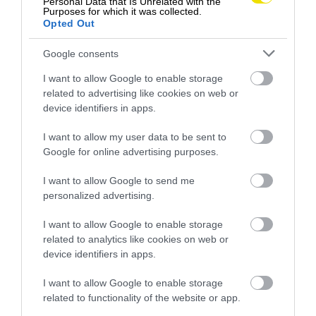
Personal Data that Is Unrelated with the
Purposes for which it was collected.
neodmysliteľnou zastávkou
pláž Playa del
Opted Out
Postiguet
. Nachádza sa priamo v centre mesta, má
jemný piesok a čistú vodu, a preto je obľúbeným
Google consents
miestom nielen pre turistov, ale aj pre domácich.
I want to allow Google to enable storage
related to advertising like cookies on web or
Na záver dňa je ideálnym miestom na prechádzku
device identifiers in apps.
Explanada de España
– promenáda lemovaná
palmami, vydláždená typickým vlnitým
I want to allow my user data to be sent to
mozaikovým vzorom. Nájdete tu kaviarne,
Google for online advertising purposes.
pouličných hudobníkov, trhy i večerné koncerty
pod holým nebom, ktoré vytvárajú jedinečnú
I want to allow Google to send me
stredomorskú atmosféru.
personalized advertising.
I want to allow Google to enable storage
related to analytics like cookies on web or
device identifiers in apps.
I want to allow Google to enable storage
related to functionality of the website or app.