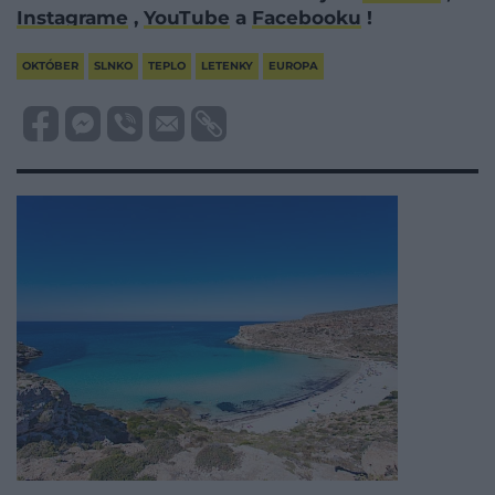
Instagrame
,
YouTube
a
Facebooku
!
OKTÓBER
SLNKO
TEPLO
LETENKY
EUROPA