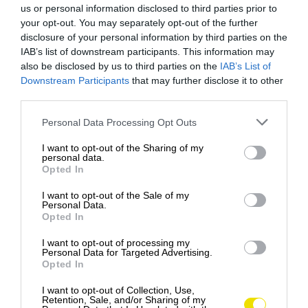
us or personal information disclosed to third parties prior to
your opt-out. You may separately opt-out of the further
disclosure of your personal information by third parties on the
IAB’s list of downstream participants. This information may
also be disclosed by us to third parties on the
IAB’s List of
Downstream Participants
that may further disclose it to other
ČO VIDIEŤ V ALICANTE?
third parties.
Please note that this website/app uses one or more Google
Personal Data Processing Opt Outs
Jednou z dominantných pamiatok Alicante je
hrad
services and may gather and store information including but
Santa Bárbara
, vypínajúci sa na vrchole hory
not limited to your visit or usage behaviour. You may click to
I want to opt-out of the Sharing of my
Benacantil
. Patrí k najväčším
stredovekým
personal data.
grant or deny consent to Google and its third-party tags to
Opted In
pevnostiam v Španielsku
a jeho história siaha do 8.
use your data for below specified purposes in below Google
storočia. Dnes zaujme nielen mohutnými hradbami
consent section.
I want to opt-out of the Sale of my
Personal Data.
a vežami, ale aj panoramatickým výhľadom na celé
Opted In
mesto a
pobrežie Costa Blanca
. Na vrchol sa dá
dostať pešo, autom alebo výťahom, pričom priamo v
I want to opt-out of processing my
Personal Data for Targeted Advertising.
areáli sa nachádzajú aj expozície približujúce dejiny
Opted In
Alicante.
I want to opt-out of Collection, Use,
Retention, Sale, and/or Sharing of my
Pre tých, ktorí uprednostňujú more, je