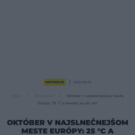
DESTINÁCIE
2025-09-06
Drive
Destinácie
Október v najslnečnejšom meste
Európy: 25 °C a letenky za pár eur
OKTÓBER V NAJSLNEČNEJŠOM
MESTE EURÓPY: 25 °C A