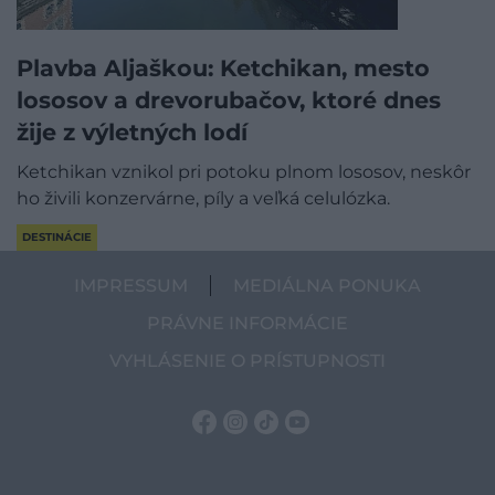
Plavba Aljaškou: Ketchikan, mesto
lososov a drevorubačov, ktoré dnes
žije z výletných lodí
Ketchikan vznikol pri potoku plnom lososov, neskôr
ho živili konzervárne, píly a veľká celulózka.
DESTINÁCIE
IMPRESSUM
MEDIÁLNA PONUKA
PRÁVNE INFORMÁCIE
VYHLÁSENIE O PRÍSTUPNOSTI