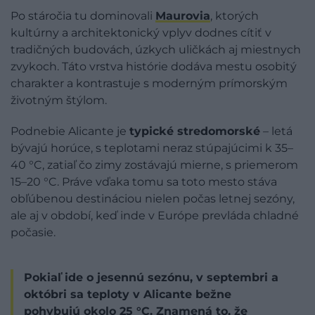
Po stáročia tu dominovali
Maurovia
, ktorých
kultúrny a architektonický vplyv dodnes cítiť v
tradičných budovách, úzkych uličkách aj miestnych
zvykoch. Táto vrstva histórie dodáva mestu osobitý
charakter a kontrastuje s moderným prímorským
životným štýlom.
Podnebie Alicante je
typické stredomorské
– letá
bývajú horúce, s teplotami neraz stúpajúcimi k 35–
40 °C, zatiaľ čo zimy zostávajú mierne, s priemerom
15–20 °C. Práve vďaka tomu sa toto mesto stáva
obľúbenou destináciou nielen počas letnej sezóny,
ale aj v období, keď inde v Európe prevláda chladné
počasie.
Pokiaľ ide o jesennú sezónu, v septembri a
októbri sa teploty v Alicante bežne
pohybujú okolo 25 °C. Znamená to, že