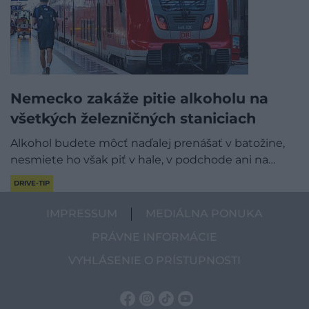
Nemecko zakáže pitie alkoholu na
všetkých železničných staniciach
Alkohol budete môcť naďalej prenášať v batožine,
nesmiete ho však piť v hale, v podchode ani na…
DRIVE-TIP
IMPRESSUM
MEDIÁLNA PONUKA
PRÁVNE INFORMÁCIE
VYHLÁSENIE O PRÍSTUPNOSTI