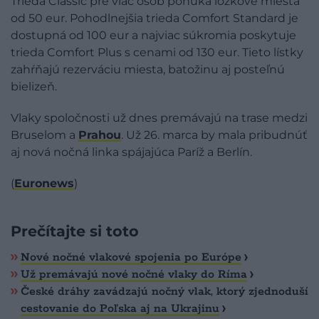
Trieda Classic pre viac osôb ponúka lôžkové miesta
od 50 eur. Pohodlnejšia trieda Comfort Standard je
dostupná od 100 eur a najviac súkromia poskytuje
trieda Comfort Plus s cenami od 130 eur. Tieto lístky
zahŕňajú rezerváciu miesta, batožinu aj posteľnú
bielizeň.
Vlaky spoločnosti už dnes premávajú na trase medzi
Bruselom a
Prahou
. Už 26. marca by mala pribudnúť
aj nová nočná linka spájajúca Paríž a Berlín.
(
Euronews
)
Prečítajte si toto
Nové nočné vlakové spojenia po Európe
Už premávajú nové nočné vlaky do Ríma
České dráhy zavádzajú nočný vlak, ktorý zjednoduší
cestovanie do Poľska aj na Ukrajinu