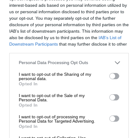
interest-based ads based on personal information utilized by
us or personal information disclosed to third parties prior to
your opt-out. You may separately opt-out of the further
Podľa spoločnosti
European Sleeper
je oneskorenie
disclosure of your personal information by third parties on the
spôsobené letnou rekonštrukciou železničných tratí
IAB’s list of downstream participants. This information may
also be disclosed by us to third parties on the
IAB’s List of
v Nemecku a problémami so získaním švajčiarskych
Downstream Participants
that may further disclose it to other
licencií.
third parties.
Nový nočný vlak má obsluhovať štyri krajiny. Z
Please note that this website/app uses one or more Google
Personal Data Processing Opt Outs
Bruselu bude pokračovať cez Kolín nad Rýnom a
services and may gather and store information including but
švajčiarsky Bern až do Milána. Vzhľadom na tieto
not limited to your visit or usage behaviour. You may click to
I want to opt-out of the Sharing of my
personal data.
grant or deny consent to Google and its third-party tags to
okolnosti však bude trasa dočasne upravená –
Opted In
use your data for below specified purposes in below Google
namiesto Simplonského priesmyku budú vlaky
consent section.
I want to opt-out of the Sale of my
premávať cez Zürich a Gotthardský priesmyk.
Personal Data.
Opted In
CESTOVNÝ PORIADOK
I want to opt-out of processing my
Personal Data for Targeted Advertising.
Opted In
Podľa cestovného poriadku budú vlaky z
belgického
hlavného mesta odchádzať v pondelok,
I want to opt-out of Collection, Use,