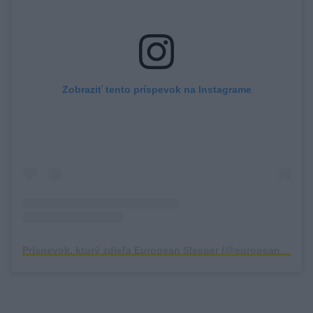
Zobraziť tento príspevok na Instagrame
Príspevok, ktorý zdieľa European Sleeper (@europeansleeper)