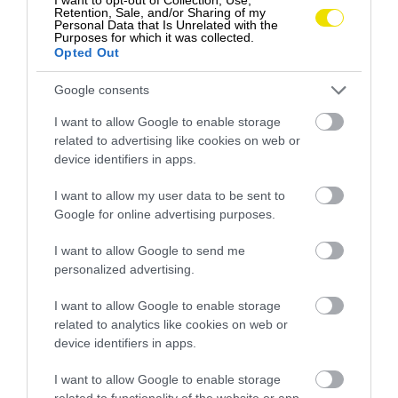
štvrtok a sobotu večer. Z
Milána
sa budú vracať v
Retention, Sale, and/or Sharing of my
Personal Data that Is Unrelated with the
stredu, piatok a nedeľu večer.
Purposes for which it was collected.
Opted Out
Nové spojenie bude prvou pravidelnou nočnou
Google consents
linkou medzi severnou a južnou Európou a
cestujúcim ponúkne pohodlnejšiu alternatívu k
I want to allow Google to enable storage
leteckej doprave – pre obchodných cestujúcich aj
related to advertising like cookies on web or
turistov.
device identifiers in apps.
I want to allow my user data to be sent to
Google for online advertising purposes.
I want to allow Google to send me
personalized advertising.
I want to allow Google to enable storage
related to analytics like cookies on web or
device identifiers in apps.
I want to allow Google to enable storage
related to functionality of the website or app.