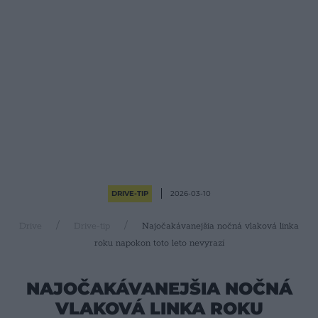
DRIVE-TIP
2026-03-10
Drive
Drive-tip
Najočakávanejšia nočná vlaková linka
roku napokon toto leto nevyrazí
NAJOČAKÁVANEJŠIA NOČNÁ
VLAKOVÁ LINKA ROKU