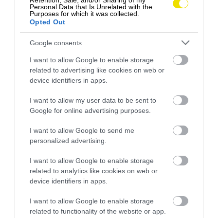
Retention, Sale, and/or Sharing of my
Personal Data that Is Unrelated with the
neodmysliteľnou zastávkou
pláž Playa del
Purposes for which it was collected.
Postiguet
. Nachádza sa priamo v centre mesta, má
Opted Out
jemný piesok a čistú vodu, a preto je obľúbeným
Google consents
miestom nielen pre turistov, ale aj pre domácich.
I want to allow Google to enable storage
Na záver dňa je ideálnym miestom na prechádzku
related to advertising like cookies on web or
Explanada de España
– promenáda lemovaná
device identifiers in apps.
palmami, vydláždená typickým vlnitým
mozaikovým vzorom. Nájdete tu kaviarne,
I want to allow my user data to be sent to
Google for online advertising purposes.
pouličných hudobníkov, trhy i večerné koncerty
pod holým nebom, ktoré vytvárajú jedinečnú
I want to allow Google to send me
stredomorskú atmosféru.
personalized advertising.
I want to allow Google to enable storage
related to analytics like cookies on web or
device identifiers in apps.
I want to allow Google to enable storage
related to functionality of the website or app.