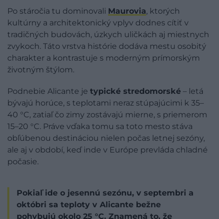
Po stáročia tu dominovali
Maurovia
, ktorých
kultúrny a architektonický vplyv dodnes cítiť v
tradičných budovách, úzkych uličkách aj miestnych
zvykoch. Táto vrstva histórie dodáva mestu osobitý
charakter a kontrastuje s moderným prímorským
životným štýlom.
Podnebie Alicante je
typické stredomorské
– letá
bývajú horúce, s teplotami neraz stúpajúcimi k 35–
40 °C, zatiaľ čo zimy zostávajú mierne, s priemerom
15–20 °C. Práve vďaka tomu sa toto mesto stáva
obľúbenou destináciou nielen počas letnej sezóny,
ale aj v období, keď inde v Európe prevláda chladné
počasie.
Pokiaľ ide o jesennú sezónu, v septembri a
októbri sa teploty v Alicante bežne
pohybujú okolo 25 °C. Znamená to, že