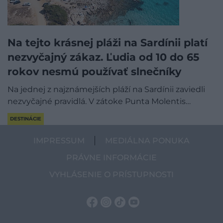
Na tejto krásnej pláži na Sardínii platí
nezvyčajný zákaz. Ľudia od 10 do 65
rokov nesmú používať slnečníky
Na jednej z najznámejších pláží na Sardínii zaviedli
nezvyčajné pravidlá. V zátoke Punta Molentis…
DESTINÁCIE
IMPRESSUM
MEDIÁLNA PONUKA
PRÁVNE INFORMÁCIE
VYHLÁSENIE O PRÍSTUPNOSTI