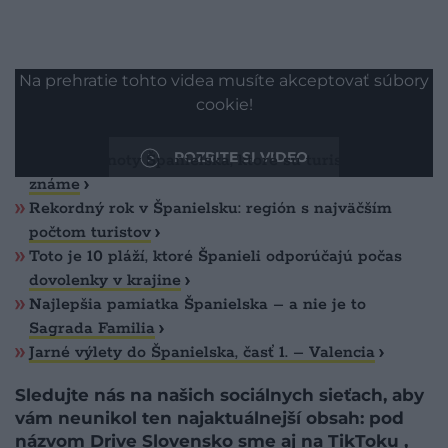
Na prehratie tohto videa musíte akceptovať súbory
cookie!
Prečítajte si toto
POZRITE SI VIDEO
Skryté klenoty Španielska, ktoré sú turistom málo
známe
Rekordný rok v Španielsku: región s najväčším
počtom turistov
​Toto je 10 pláží, ktoré Španieli odporúčajú počas
dovolenky v krajine
Najlepšia pamiatka Španielska – a nie je to
Sagrada Familia
Jarné výlety do Španielska, časť 1. – Valencia
Sledujte nás na našich sociálnych sieťach, aby
vám neunikol ten najaktuálnejší obsah: pod
názvom Drive Slovensko sme aj na
TikToku
,