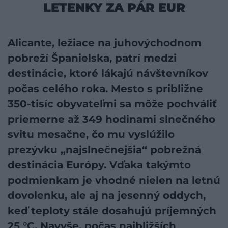
LETENKY ZA PÁR EUR
Alicante, ležiace na juhovýchodnom
pobreží Španielska, patrí medzi
destinácie, ktoré lákajú návštevníkov
počas celého roka. Mesto s približne
350-tisíc obyvateľmi sa môže pochváliť
priemerne až 349 hodinami slnečného
svitu mesačne, čo mu vyslúžilo
prezývku „najslnečnejšia“ pobrežná
destinácia Európy. Vďaka takýmto
podmienkam je vhodné nielen na letnú
dovolenku, ale aj na jesenný oddych,
keď teploty stále dosahujú príjemných
25 °C. Navyše, počas najbližších