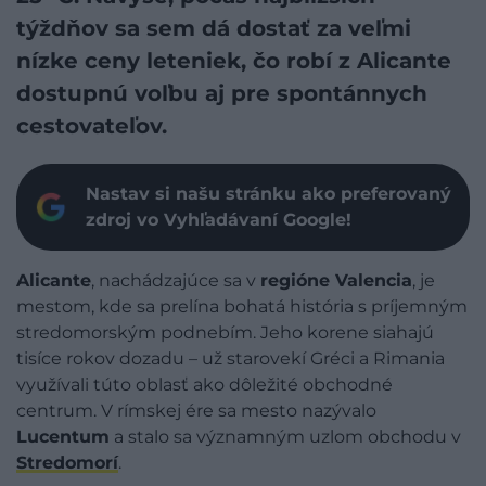
týždňov sa sem dá dostať za veľmi
nízke ceny leteniek, čo robí z Alicante
dostupnú voľbu aj pre spontánnych
cestovateľov.
Nastav si našu stránku ako preferovaný
zdroj vo Vyhľadávaní Google!
Alicante
, nachádzajúce sa v
regióne Valencia
, je
mestom, kde sa prelína bohatá história s príjemným
stredomorským podnebím. Jeho korene siahajú
tisíce rokov dozadu – už starovekí Gréci a Rimania
využívali túto oblasť ako dôležité obchodné
centrum. V rímskej ére sa mesto nazývalo
Lucentum
a stalo sa významným uzlom obchodu v
Stredomorí
.