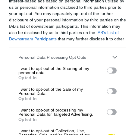
interest-based ads based on personal information utilized by
us or personal information disclosed to third parties prior to
your opt-out. You may separately opt-out of the further
disclosure of your personal information by third parties on the
IAB’s list of downstream participants. This information may
also be disclosed by us to third parties on the
IAB’s List of
ČO VIDIEŤ V ALICANTE?
Downstream Participants
that may further disclose it to other
third parties.
Jednou z dominantných pamiatok Alicante je
hrad
Please note that this website/app uses one or more Google
Personal Data Processing Opt Outs
Santa Bárbara
, vypínajúci sa na vrchole hory
services and may gather and store information including but
not limited to your visit or usage behaviour. You may click to
I want to opt-out of the Sharing of my
Benacantil
. Patrí k najväčším
stredovekým
personal data.
grant or deny consent to Google and its third-party tags to
pevnostiam v Španielsku
a jeho história siaha do 8.
Opted In
use your data for below specified purposes in below Google
storočia. Dnes zaujme nielen mohutnými hradbami
consent section.
I want to opt-out of the Sale of my
a vežami, ale aj panoramatickým výhľadom na celé
Personal Data.
mesto a
pobrežie Costa Blanca
. Na vrchol sa dá
Opted In
dostať pešo, autom alebo výťahom, pričom priamo v
I want to opt-out of processing my
areáli sa nachádzajú aj expozície približujúce dejiny
Personal Data for Targeted Advertising.
Opted In
Alicante.
I want to opt-out of Collection, Use,
Pre tých, ktorí uprednostňujú more, je