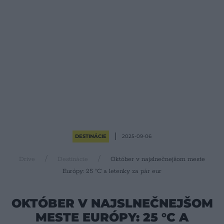
DESTINÁCIE
2025-09-06
Drive
Destinácie
Október v najslnečnejšom meste
Európy: 25 °C a letenky za pár eur
OKTÓBER V NAJSLNEČNEJŠOM
MESTE EURÓPY: 25 °C A