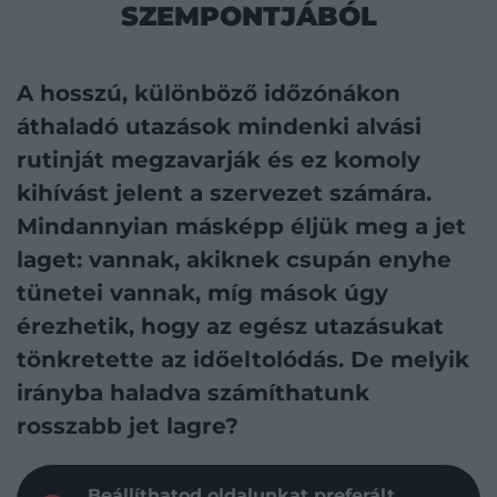
SZEMPONTJÁBÓL
A hosszú, különböző időzónákon
áthaladó utazások mindenki alvási
rutinját megzavarják és ez komoly
kihívást jelent a szervezet számára.
Mindannyian másképp éljük meg a jet
laget: vannak, akiknek csupán enyhe
tünetei vannak, míg mások úgy
érezhetik, hogy az egész utazásukat
tönkretette az időeltolódás. De melyik
irányba haladva számíthatunk
rosszabb jet lagre?
Beállíthatod oldalunkat preferált