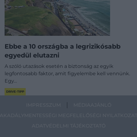
Ebbe a 10 országba a legrizikósabb
egyedül elutazni
A szóló utazások esetén a biztonság az egyik
legfontosabb faktor, amit figyelembe kell vennünk.
Egy…
DRIVE-TIPP
IMPRESSZUM
MÉDIAAJÁNLÓ
AKADÁLYMENTESSÉGI MEGFELELŐSÉGI NYILATKOZA
ADATVÉDELMI TÁJÉKOZTATÓ