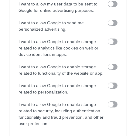
I want to allow my user data to be sent to
HA EBBE AZ IRÁNYBA
Google for online advertising purposes.
UTAZOM, SOKKAL KÉSŐBB
I want to allow Google to send me
personalized advertising.
TUDOK ELALUDNI, ÉS
KÉSŐBB IS KELEK FEL
I want to allow Google to enable storage
related to analytics like cookies on web or
REGGEL. HA FORDÍTOTT
device identifiers in apps.
IRÁNYBA REPÜLÖK, AKKOR
I want to allow Google to enable storage
UGYAN SOKKAL
related to functionality of the website or app.
FÁRADTABBNAK ÉRZEM
I want to allow Google to enable storage
MAGAM, DE KÖNNYEN
related to personalization.
ÁLOMBA MERÜLÖK ESTE ÉS
I want to allow Google to enable storage
related to security, including authentication
AMI A LEGFONTOSABB,
functionality and fraud prevention, and other
HOGY A MEGSZOKOTT
user protection.
IDŐBEN EL TUDOK ALUDNI.