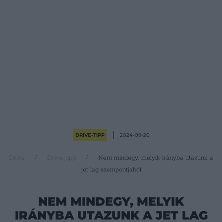
DRIVE-TIPP
2024-09-20
Drive
Drive-tipp
Nem mindegy, melyik irányba utazunk a
jet lag szempontjából
NEM MINDEGY, MELYIK
IRÁNYBA UTAZUNK A JET LAG