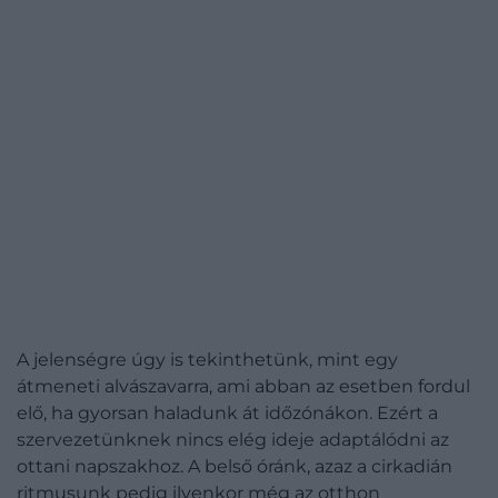
A jelenségre úgy is tekinthetünk, mint egy
átmeneti alvászavarra, ami abban az esetben fordul
elő, ha gyorsan haladunk át időzónákon. Ezért a
szervezetünknek nincs elég ideje adaptálódni az
ottani napszakhoz. A belső óránk, azaz a cirkadián
ritmusunk pedig ilyenkor még az otthon