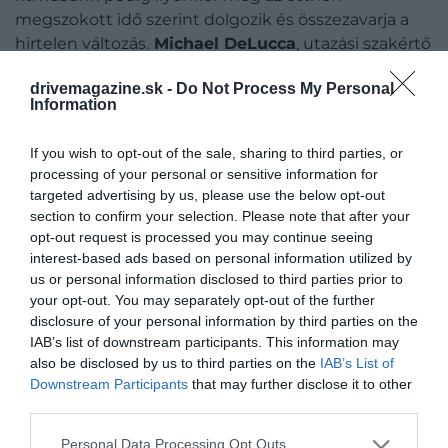
megszokott idő szerint dolgozik és összezavarja a
hirtelen változás.
Michael DeLucca
, utazási szakértő
szerint kelet felé utazva azért lehet rosszabb a jet
drivemagazine.sk -
Do Not Process My Personal
lag, mert órákat veszítünk el a napból és korábban
Information
lesz este, aminek következtében a szokásosnál
tovább maradunk fent éjszaka.
If you wish to opt-out of the sale, sharing to third parties, or
processing of your personal or sensitive information for
targeted advertising by us, please use the below opt-out
section to confirm your selection. Please note that after your
opt-out request is processed you may continue seeing
Ez is érdekelhet:
Nagy kihívást jelenthet ez az
interest-based ads based on personal information utilized by
új repülési trend
us or personal information disclosed to third parties prior to
your opt-out. You may separately opt-out of the further
disclosure of your personal information by third parties on the
IAB’s list of downstream participants. This information may
also be disclosed by us to third parties on the
IAB’s List of
Downstream Participants
that may further disclose it to other
third parties.
Please note that this website/app uses one or more Google
Personal Data Processing Opt Outs