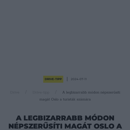
DRIVE-TIPP
2024-07-11
Drive
Drive-tipp
A legbizarrabb módon népszerűsíti
magát Oslo a turisták számára
A LEGBIZARRABB MÓDON
NÉPSZERŰSÍTI MAGÁT OSLO A