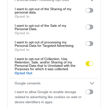
services and may gather and store information including but
not limited to your visit or usage behaviour. You may click to
I want to opt-out of the Sharing of my
Ez is érdekelhet:
A mélységek és magasságok
personal data.
grant or deny consent to Google and its third-party tags to
kedvelőinek találták ki Norvégia kötéllétráját
Opted In
use your data for below specified purposes in below Google
consent section.
I want to opt-out of the Sale of my
Personal Data.
Opted In
I want to opt-out of processing my
Personal Data for Targeted Advertising.
Opted In
I want to opt-out of Collection, Use,
Retention, Sale, and/or Sharing of my
Personal Data that Is Unrelated with the
Purposes for which it was collected.
Opted Out
Google consents
I want to allow Google to enable storage
„Azért mertük használni a humornak ezt az őszinte
Na prehratie tohto videa musíte akceptovať súbory
related to advertising like cookies on web or
formáját egy nemzetközi kampányban, hogy
cookie!
device identifiers in apps.
felkeltsük vele az emberek figyelmét, és be is jött!