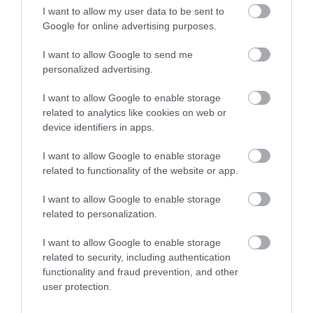
Ennek a megközelítési módnak persze vannak
POZRITE SI VIDEO
I want to allow my user data to be sent to
buktatói, de szerencsére egyhangúan pozitív
Google for online advertising purposes.
visszajelzéseket kaptunk”
I want to allow Google to send me
– mondta a
Thrillistnek
.
personalized advertising.
I want to allow Google to enable storage
related to analytics like cookies on web or
device identifiers in apps.
I want to allow Google to enable storage
related to functionality of the website or app.
I want to allow Google to enable storage
related to personalization.
I want to allow Google to enable storage
related to security, including authentication
Fotó:
Unsplash
functionality and fraud prevention, and other
user protection.
Hozzátette, hogy a norvég főváros csak nemrég
került a bakancslistás helyek közé, szerinte a város a