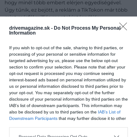
hogy minél több embert elérjen egyediségével.
Úgy tűnik, ez bejött, a reklám a TikTokon már több
mint másfél milliós megtekintésnél jár.
drivemagazine.sk -
Do Not Process My Personal
„Őszintén? én sem jönnék ide. Oslo egyszerűen
Information
nem... úgy értem, város ez egyáltalán? Értitek, mire
gondolok? Itt minden olyan... elérhető, nincs semmi
If you wish to opt-out of the sale, sharing to third parties, or
exkluzivitás”
processing of your personal or sensitive information for
targeted advertising by us, please use the below opt-out
– mondja a főszereplő életunt arccal, aki egyre csak
section to confirm your selection. Please note that after your
sorolja az indokokat, miért ne látogassuk meg a
opt-out request is processed you may continue seeing
interest-based ads based on personal information utilized by
várost.
us or personal information disclosed to third parties prior to
your opt-out. You may separately opt-out of the further
Anne-Signe Fagering
, a VisitOSLO
disclosure of your personal information by third parties on the
marketingmenedzsere szerint a koncepció lényege
IAB’s list of downstream participants. This information may
az volt, hogy valami egyedülálló és különös
also be disclosed by us to third parties on the
IAB’s List of
tartalmat hozzanak létre, amivel nem állnak be a
Downstream Participants
that may further disclose it to other
megszokott imázsvideók sorába.
third parties.
Please note that this website/app uses one or more Google
Personal Data Processing Opt Outs