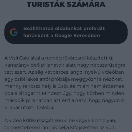
TURISTÁK SZÁMÁRA
Beállíthatod oldalunkat preferált
forrásként a Google Keresőben
A VisitOslo által a norvég fővárosról készített új
kampányvideó pillanatok alatt nagy népszerűségre
tett szert. Az alig kétperces, angol nyelvű videóban
egy oslói lakos arról próbálja meggyőzni a nézőket,
mennyire rossz hely is Oslo, és miért nem érdemes
oda ellátogatni. Mindezt úgy, hogy közben minden
második pillanatban azt érzi a néző, hogy nagyon is
el akar utazni Oslóba.
A videó kritikusságát senki ne vegye komolyan,
természetesen, annak célja kifejezetten az volt,