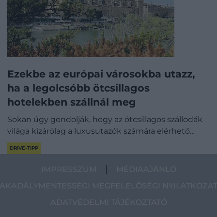
Ezekbe az európai városokba utazz,
ha a legolcsóbb ötcsillagos
hotelekben szállnál meg
Sokan úgy gondolják, hogy az ötcsillagos szállodák
világa kizárólag a luxusutazók számára elérhető…
DRIVE-TIPP
IMPRESSZUM
MÉDIAAJÁNLÓ
AKADÁLYMENTESSÉGI MEGFELELŐSÉGI NYILATKOZA
ADATVÉDELMI TÁJÉKOZTATÓ