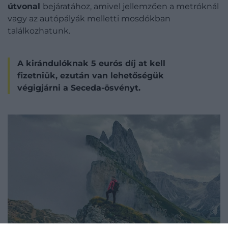
útvonal
bejáratához, amivel jellemzően a metróknál
vagy az autópályák melletti mosdókban
találkozhatunk.
A kirándulóknak 5 eurós díj at kell
fizetniük, ezután van lehetőségük
végigjárni a Seceda-ösvényt.