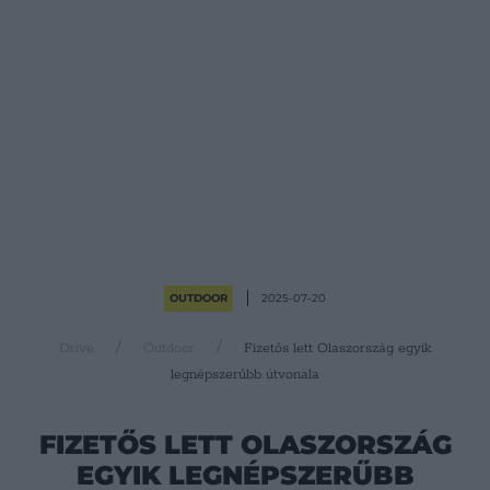
OUTDOOR
2025-07-20
Drive
Outdoor
Fizetős lett Olaszország egyik
legnépszerűbb útvonala
FIZETŐS LETT OLASZORSZÁG
EGYIK LEGNÉPSZERŰBB