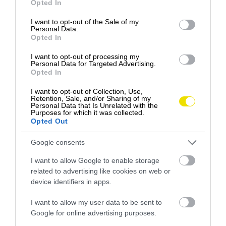
Opted In
use your data for below specified purposes in below Google
consent section.
I want to opt-out of the Sale of my
Personal Data.
Opted In
I want to opt-out of processing my
Personal Data for Targeted Advertising.
Opted In
A kaput a Club Alpino Italiano alpinista szervezet
I want to opt-out of Collection, Use,
Retention, Sale, and/or Sharing of my
dél-tiroli részlegének elnöke szúrta ki, és miután
Personal Data that Is Unrelated with the
Purposes for which it was collected.
kirakta a közösségi médiában, a poszt nagyon sok
Opted Out
emberhez eljutott.
Carlo Alberto Zanella
szerint a
forgókapuk
„a turizmus politikailag előnyben
Google consents
részesített formájának eredményei”
, mások szerint
I want to allow Google to enable storage
azonban felháborító, hogy a természetből is üzletet
related to advertising like cookies on web or
csinálnak. Egyelőre azonban még a kapu
device identifiers in apps.
létjogosultsága sem biztos, mivel kihelyezése
nagyban függ a hatályos építési szabályoktól.
I want to allow my user data to be sent to
Google for online advertising purposes.
Georg Rabanser
tulajdonos utólagos megkeresésre