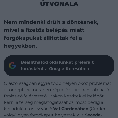
ÚTVONALA
Nem mindenki örült a döntésnek,
mivel a fizetős belépés miatt
forgókapukat állítottak fel a
hegyekben.
Beállíthatod oldalunkat preferált
forrásként a Google Keresőben
Olaszországban egyre több helyen okoz problémát
a tömegturizmus: nemrég a Dél-Tirolban található
Braies-tó felé vezető utakon kezdtek el belépőt
kérni a térség meglátogatásához, most pedig a
kirándulókra is ez vár. A
Val Gardenában
(Grödeni-
völgy) olyan forgókaput helyeztek ki a
Seceda-