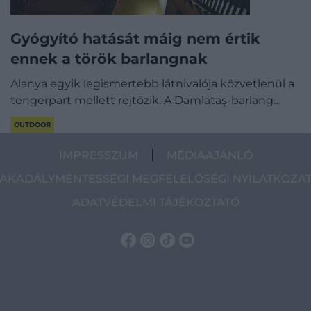
Gyógyító hatását máig nem értik
ennek a török barlangnak
Alanya egyik legismertebb látnivalója közvetlenül a
tengerpart mellett rejtőzik. A Damlataş-barlang…
OUTDOOR
IMPRESSZUM
MÉDIAAJÁNLÓ
AKADÁLYMENTESSÉGI MEGFELELŐSÉGI NYILATKOZA
ADATVÉDELMI TÁJÉKOZTATÓ