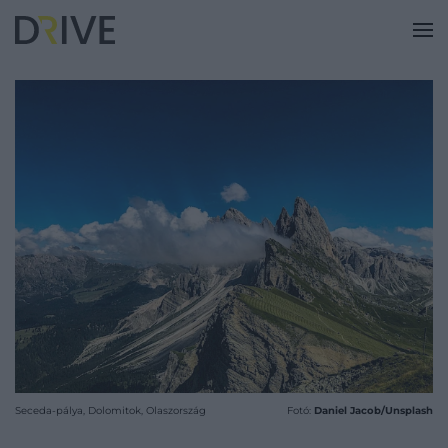
Seceda-pálya, Dolomitok, Olaszország
Fotó:
Daniel Jacob/Unsplash