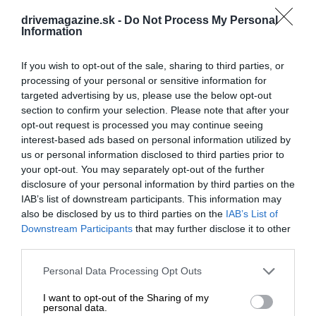
drivemagazine.sk -
Do Not Process My Personal
Information
Kilátás a Seceda-útvonalról, Dolomitok,
Fotó:
Jerry Kavan/Unsplash
Olaszország
If you wish to opt-out of the sale, sharing to third parties, or
processing of your personal or sensitive information for
targeted advertising by us, please use the below opt-out
section to confirm your selection. Please note that after your
opt-out request is processed you may continue seeing
interest-based ads based on personal information utilized by
us or personal information disclosed to third parties prior to
your opt-out. You may separately opt-out of the further
disclosure of your personal information by third parties on the
IAB’s list of downstream participants. This information may
also be disclosed by us to third parties on the
IAB’s List of
Downstream Participants
that may further disclose it to other
third parties.
Please note that this website/app uses one or more Google
Personal Data Processing Opt Outs
services and may gather and store information including but
not limited to your visit or usage behaviour. You may click to
I want to opt-out of the Sharing of my
personal data.
grant or deny consent to Google and its third-party tags to