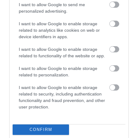
azt mondta, hogy a kaput egy tiltakozó akció
I want to allow Google to send me
keretében szerelte fel, amellyel fel akarta hívni a
personalized advertising.
figyelmet arra, hogy az emberek nem bánnak
I want to allow Google to enable storage
tisztességgel a természettel. A
turizmus.com
cikke
related to analytics like cookies on web or
szerint arra lehet számítani, hogy a kaput végül
device identifiers in apps.
leszerelik majd.
I want to allow Google to enable storage
related to functionality of the website or app.
I want to allow Google to enable storage
related to personalization.
Ez is érdekelhet:
Ingyen szállást kapnak a
I want to allow Google to enable storage
túrázó fiatalok ezen a gyönyörű olasz
related to security, including authentication
functionality and fraud prevention, and other
szigeten
user protection.
CONFIRM