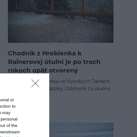
Chodník z Hrebienka k
Rainerovej útulni je po troch
rokoch opäť otvorený
Najvyťaženejšia trasa vo Vysokých Tatrách
sa vrátila do prevádzky. Odstrelili tu skalnú
vežu…
sonal or
ection to
OUTDOOR
ou may
 personal
out of the
 downstream