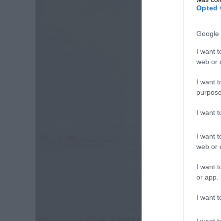
Opted 
Google 
I want t
web or d
I want t
purpose
I want 
I want t
web or d
I want t
or app.
I want t
I want t