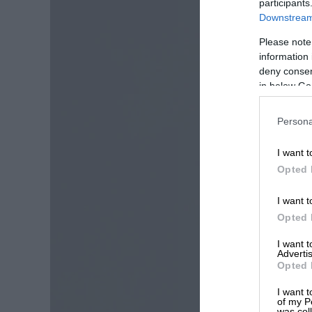
participants
Downstream 
Please note
information 
deny consent
in below Go
Persona
I want t
Opted 
I want t
Opted 
I want 
Advertis
Opted 
I want t
of my P
was col