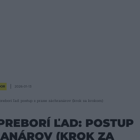
OOR
2026-01-13
reborí ľad: postup z praxe záchranárov (krok za krokom)
PREBORÍ ĽAD: POSTUP
RANÁROV (KROK ZA