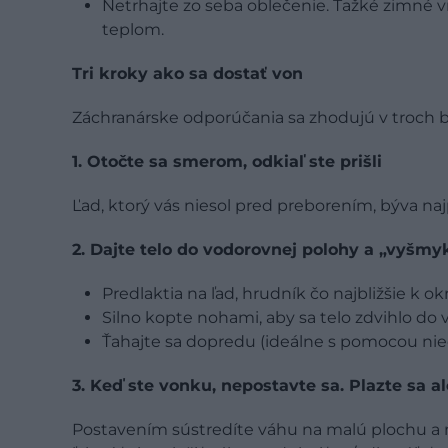
Netrhajte zo seba oblečenie. Ťažké zimné 
teplom.
Tri kroky ako sa dostať von
Záchranárske odporúčania sa zhodujú v troch 
1. Otočte sa smerom, odkiaľ ste prišli
Ľad, ktorý vás niesol pred preborením, býva na
2. Dajte telo do vodorovnej polohy a „vyšmyk
Predlaktia na ľad, hrudník čo najbližšie k ok
Silno kopte nohami, aby sa telo zdvihlo do
Ťahajte sa dopredu (ideálne s pomocou nie
3. Keď ste vonku, nepostavte sa. Plazte sa a
Postavením sústredíte váhu na malú plochu a 