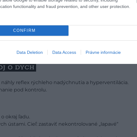
cation functionality and fraud prevention, and other user protection.
CONFIRM
Data Deletion
Data Access
Právne informácie
Foto:
Hans/Unsplash
OJ O DYCH
 náhly reflex rýchleho nadýchnutia a hyperventilácia.
chanie pod kontrolu.
o okraj ľadu.
ch ústami. Cieľ: zastaviť nekontrolované „lapavé“