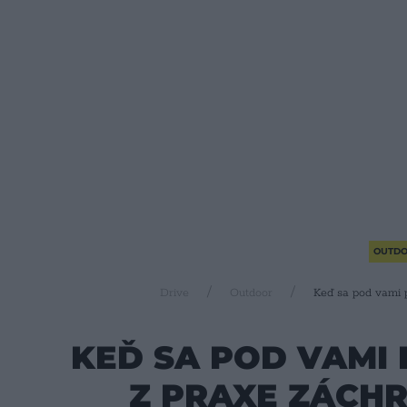
OUTD
Drive
Outdoor
Keď sa pod vami p
KEĎ SA POD VAMI 
Z PRAXE ZÁCH