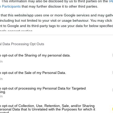
. This information may also be disclosed by us to third parties on the
IA
Participants
that may further disclose it to other third parties.
 that this website/app uses one or more Google services and may gath
including but not limited to your visit or usage behaviour. You may click 
 to Google and its third-party tags to use your data for below specifi
ogle consent section.
l Data Processing Opt Outs
o opt-out of the Sharing of my personal data.
In
o opt-out of the Sale of my Personal Data.
In
to opt-out of processing my Personal Data for Targeted
ing.
In
o opt-out of Collection, Use, Retention, Sale, and/or Sharing
ersonal Data that Is Unrelated with the Purposes for which it
lected.