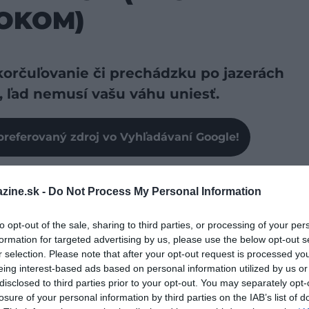
OKOM)
korčuľovanie či prechádzku po jazerách
 ľad nemusí vašu váhu uniesť.
preferovaný zdroj vo Vyhľadávaní Google!
zimných situácií: šok z ľadovej vody vám „ukradne“
zine.sk -
Do Not Process My Personal Information
obrá správa je, že existuje jednoduchý postup, ktorý
v a bezpečnostných organizácií po svete – a dá sa
to opt-out of the sale, sharing to third parties, or processing of your per
formation for targeted advertising by us, please use the below opt-out s
r selection. Please note that after your opt-out request is processed y
u, keď pomáhate niekomu inému.
eing interest-based ads based on personal information utilized by us or
disclosed to third parties prior to your opt-out. You may separately opt-
losure of your personal information by third parties on the IAB’s list of