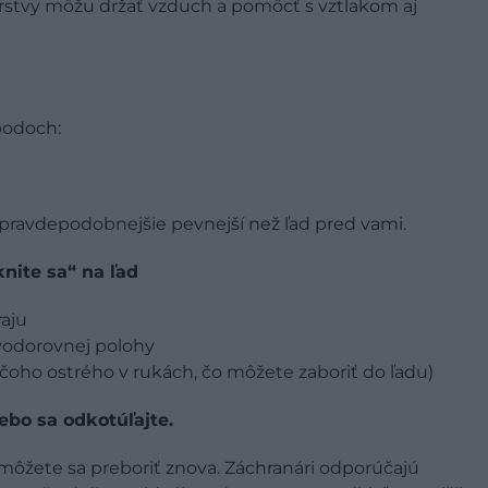
vrstvy môžu držať vzduch a pomôcť s vztlakom aj
bodoch:
jpravdepodobnejšie pevnejší než ľad pred vami.
nite sa“ na ľad
raju
 vodorovnej polohy
čoho ostrého v rukách, čo môžete zaboriť do ľadu)
lebo sa odkotúľajte.
môžete sa preboriť znova. Záchranári odporúčajú