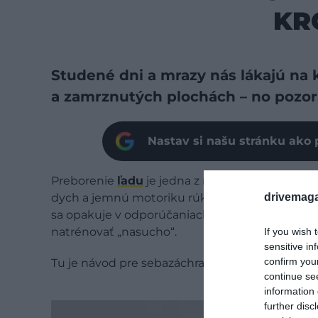
KR
Studené dni a mrazy nás lákajú na 
a zamrznutých plochách – no pozor,
Nastav si našu stránku ako 
Preborenie
ľadu
je jedna z najnepríjemnejších 
drivemaga
dych a jemnú motoriku rúk v priebehu minút. D
sa opakuje v odporúčaniach vodných záchranáro
natrénovať „nasucho“.
If you wish 
sensitive in
confirm you
Tu je návod pre sebazáchranu, aj pre situáci
continue se
information 
further disc