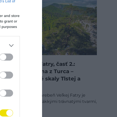
B’s List of
er and store
to grant or
ed purposes
Túry Veľkej Fatry, časť 2.:
Západná brána z Turca –
Adrenalinové skaly Tlstej a
Ostrej
Zatiaľ čo hlavný hrebeň Veľkej Fatry je
známy svojimi mäkkými trávnatými tvarmi,
jej turčianske…
OUTDOOR