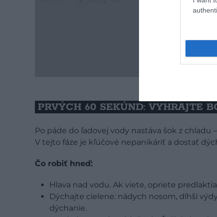
authenti
PRVÝCH 60 SEKÚND: VYHRAJTE B
Po páde do ľadovej vody nastáva šok z chladu –
V tejto fáze je kľúčové nepanikáriť a dostať dý
Čo robiť hneď:
Hlava nad vodu. Ak viete, opriete predlaktia 
Dýchajte cielene: nádych nosom, dlhší výdy
dýchanie.