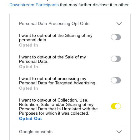
Downstream Participants
that may further disclose it to other
third parties.
Please note that this website/app uses one or more Google
Personal Data Processing Opt Outs
services and may gather and store information including but
not limited to your visit or usage behaviour. You may click to
I want to opt-out of the Sharing of my
personal data.
grant or deny consent to Google and its third-party tags to
Opted In
use your data for below specified purposes in below Google
consent section.
I want to opt-out of the Sale of my
Vstup do múzea je spoplatnený, pričom zakúpená
Personal Data.
Opted In
vstupenka platí jeden rok od dátumu nákupu.
Počas tohto obdobia sa môžete do expozície vrátiť
I want to opt-out of processing my
Personal Data for Targeted Advertising.
opakovane, uvádza denník
Express
.
Opted In
Milovníci prírody môžu z Haworthu pokračovať po
I want to opt-out of Collection, Use,
trase Brontë Way, ktorá spája miesta späté so
Retention, Sale, and/or Sharing of my
Personal Data that Is Unrelated with the
životom a tvorbou sestier Brontëových. Podľa
Purposes for which it was collected.
Opted Out
dostupných zdrojov často vyhľadávali vodopád pri
potoku Sladen Beck, kde nachádzali inšpiráciu pre
Google consents
svoje diela.