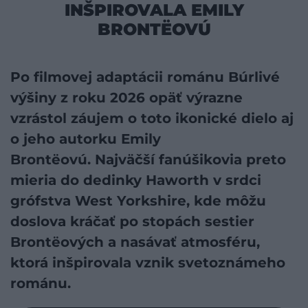
INŠPIROVALA EMILY
BRONTËOVÚ
Po filmovej adaptácii románu Búrlivé
výšiny z roku 2026 opäť výrazne
vzrástol záujem o toto ikonické dielo aj
o jeho autorku Emily
Brontëovú. Najväčší fanúšikovia preto
mieria do dedinky Haworth v srdci
grófstva West Yorkshire, kde môžu
doslova kráčať po stopách sestier
Brontëových a nasávať atmosféru,
ktorá inšpirovala vznik svetoznámeho
románu.