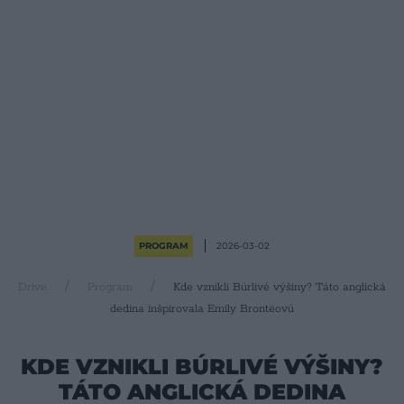
PROGRAM
2026-03-02
Drive
Program
Kde vznikli Búrlivé výšiny? Táto anglická
dedina inšpirovala Emily Brontëovú
KDE VZNIKLI BÚRLIVÉ VÝŠINY?
TÁTO ANGLICKÁ DEDINA