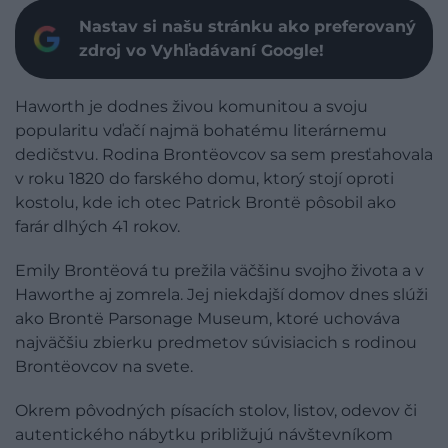
Nastav si našu stránku ako preferovaný
zdroj vo Vyhľadávaní Google!
Haworth je dodnes živou komunitou a svoju
popularitu vďačí najmä bohatému literárnemu
dedičstvu. Rodina Brontëovcov sa sem presťahovala
v roku 1820 do farského domu, ktorý stojí oproti
kostolu, kde ich otec Patrick Brontë pôsobil ako
farár dlhých 41 rokov.
Emily Brontëová tu prežila väčšinu svojho života a v
Haworthe aj zomrela. Jej niekdajší domov dnes slúži
ako Brontë Parsonage Museum, ktoré uchováva
najväčšiu zbierku predmetov súvisiacich s rodinou
Brontëovcov na svete.
Okrem pôvodných písacích stolov, listov, odevov či
autentického nábytku približujú návštevníkom