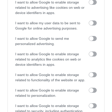
I want to allow Google to enable storage
Vodopád je vzdialený približne 45 až 60 minút
related to advertising like cookies on web or
chôdze od dediny. Okolitá krajina si dodnes
device identifiers in apps.
zachovala pokojný charakter a ponúka ideálne
I want to allow my user data to be sent to
prostredie na tiché rozjímanie – presne v duchu
Google for online advertising purposes.
atmosféry, ktorá preslávila román
Búrlivé výšiny
.
I want to allow Google to send me
personalized advertising.
I want to allow Google to enable storage
related to analytics like cookies on web or
device identifiers in apps.
I want to allow Google to enable storage
related to functionality of the website or app.
I want to allow Google to enable storage
related to personalization.
I want to allow Google to enable storage
related to security, including authentication