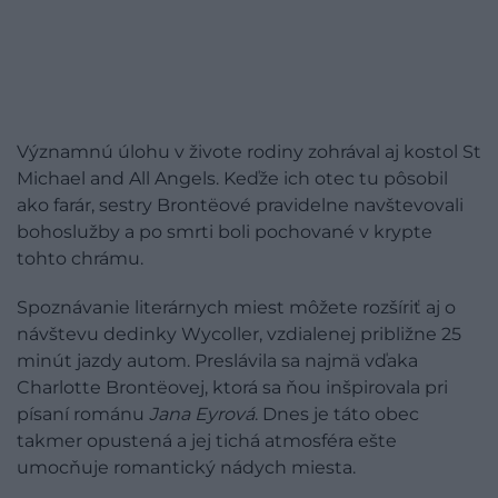
Významnú úlohu v živote rodiny zohrával aj kostol St
Michael and All Angels. Keďže ich otec tu pôsobil
ako farár, sestry Brontëové pravidelne navštevovali
bohoslužby a po smrti boli pochované v krypte
tohto chrámu.
Spoznávanie literárnych miest môžete rozšíriť aj o
návštevu dedinky Wycoller, vzdialenej približne 25
minút jazdy autom. Preslávila sa najmä vďaka
Charlotte Brontëovej, ktorá sa ňou inšpirovala pri
písaní románu
Jana Eyrová
. Dnes je táto obec
takmer opustená a jej tichá atmosféra ešte
umocňuje romantický nádych miesta.