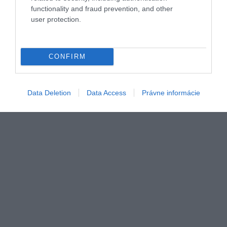
functionality and fraud prevention, and other
Jedna z miestností v múzeu v Haworthe
Foto:
Sergii Figurnyi/Shutterstock
user protection.
CONFIRM
Data Deletion
Data Access
Právne informácie