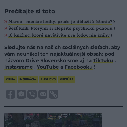
Prečítajte si toto
Marec - mesiac knihy: prečo je dôležité čítanie?
Šesť kníh, ktorými si zlepšíte psychickú pohodu
10 knižníc, ktoré navštívite pre fotky, nie knihy
Sledujte nás na našich sociálnych sieťach, aby
vám neunikol ten najaktuálnejší obsah: pod
názvom Drive Slovensko sme aj na
TikToku
,
Instagrame
,
YouTube
a
Facebooku
!
KNIHA
INŠPIRÁCIA
ANGLICKO
KULTÚRA