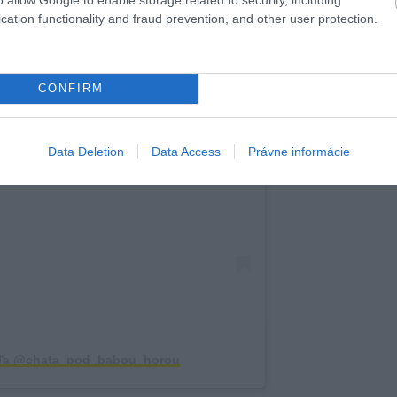
cation functionality and fraud prevention, and other user protection.
CONFIRM
 príspevok na Instagrame
Data Deletion
Data Access
Právne informácie
ieľa @chata_pod_babou_horou