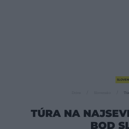
SLOVEN
Drive
Slovensko
Túr
TÚRA NA NAJSEV
BOD S