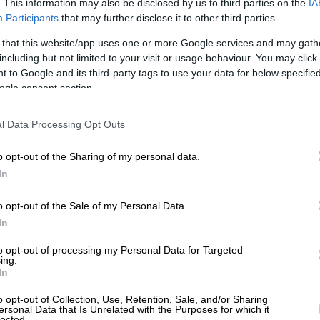
. This information may also be disclosed by us to third parties on the
IA
Participants
that may further disclose it to other third parties.
 that this website/app uses one or more Google services and may gath
 príspevok na Instagrame
including but not limited to your visit or usage behaviour. You may click 
 to Google and its third-party tags to use your data for below specifi
ogle consent section.
l Data Processing Opt Outs
o opt-out of the Sharing of my personal data.
In
o opt-out of the Sale of my Personal Data.
In
ľa Roman Michalovic (@synysha)
to opt-out of processing my Personal Data for Targeted
ing.
In
sku ju máme za jeden vrchol, v Poľsku je tento kopec
o opt-out of Collection, Use, Retention, Sale, and/or Sharing
łki, Gówniak, Kępa a Sokolica. To je dané tým, že na
ersonal Data that Is Unrelated with the Purposes for which it
ol, ktorý obklopuje niekoľko okolitých hôr. Hora sa
lected.