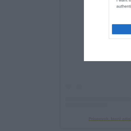
authenti
Zobraziť tento
Príspevok, ktorý zd