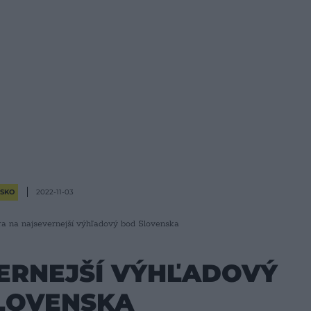
SKO
2022-11-03
a na najsevernejší výhľadový bod Slovenska
ERNEJŠÍ VÝHĽADOVÝ
LOVENSKA