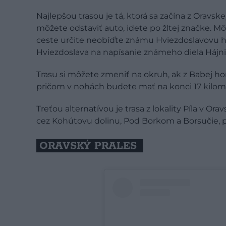
Najlepšou trasou je tá, ktorá sa začína z Oravske
môžete odstaviť auto, idete po žltej značke. M
ceste určite neobíďte známu Hviezdoslavovu há
Hviezdoslava na napísanie známeho diela Hájni
Trasu si môžete zmeniť na okruh, ak z Babej h
pričom v nohách budete mať na konci 17 kilomet
Treťou alternatívou je trasa z lokality Píla v O
cez Kohútovu dolinu, Pod Borkom a Borsučie, p
ORAVSKÝ PRALES