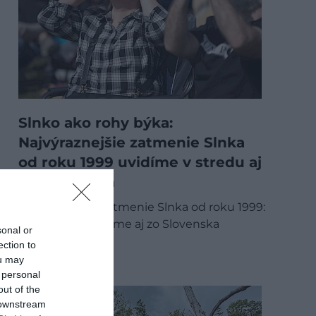
Slnko ako rohy býka:
Najvýraznejšie zatmenie Slnka
od roku 1999 uvidíme v stredu aj
zo Slovenska
Najvýraznejšie zatmenie Slnka od roku 1999:
v stredu ho uvidíme aj zo Slovenska
sonal or
ection to
SLOVENSKO
ou may
 personal
out of the
 downstream