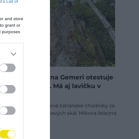
B’s List of
er and store
to grant or
ed purposes
Nová ferrata na Gemeri otestuje
vašu odvahu. Má aj lavičku v
oblakoch
Vymeňte preplnené tatranské chodníky za
surovú krásu krasových skál. Mikova železná
cesta ponúka…
SLOVENSKO