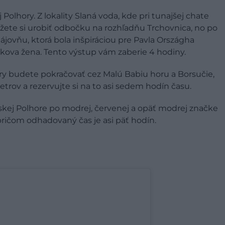
j Polhory. Z lokality Slaná voda, kde pri tunajšej chate
ôžete si urobiť odbočku na rozhľadňu Trchovnica, no po
jovňu, ktorá bola inšpiráciou pre Pavla Országha
kova žena. Tento výstup vám zaberie 4 hodiny.
ory budete pokračovať cez Malú Babiu horu a Borsučie,
rov a rezervujte si na to asi sedem hodín času.
ravskej Polhore po modrej, červenej a opäť modrej značke
ričom odhadovaný čas je asi päť hodín.