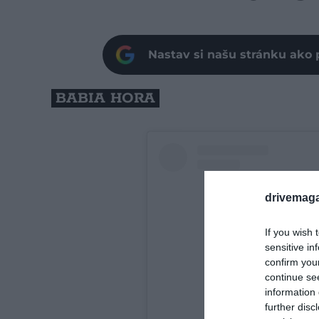
Nastav si našu stránku ako 
BABIA HORA
drivemaga
If you wish 
sensitive in
confirm you
continue se
information 
further disc