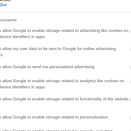
Out
 Z jej severnej strany pramení známa veľká poľská
chádza celým regiónom a pri Kraľovanoch sa vlieva do
consents
ského oblúka začínajúceho sa v Rumunsku a
a veterné prúdy od Atlantického oceánu, a preto sa tu
o allow Google to enable storage related to advertising like cookies on
avdepodobne prichystá. Počítajte s chladným podnebím,
evice identifiers in apps.
a schovanie sa. Preto sa dobre vybavte, či už
o allow my user data to be sent to Google for online advertising
s.
to allow Google to send me personalized advertising.
o allow Google to enable storage related to analytics like cookies on
evice identifiers in apps.
o allow Google to enable storage related to functionality of the website
o allow Google to enable storage related to personalization.
o allow Google to enable storage related to security, including