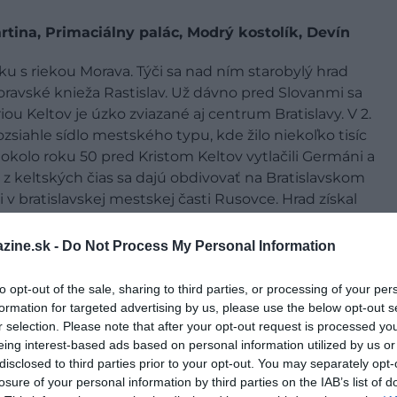
rtina, Primaciálny palác, Modrý kostolík, Devín
u s riekou Morava. Týči sa nad ním starobylý hrad
ravské knieža Rastislav. Už dávno pred Slovanmi sa
iou Keltov je úzko zviazané aj centrum Bratislavy. V 2.
siahle sídlo mestského typu, kde žilo niekoľko tisíc
 okolo roku 50 pred Kristom Keltov vytlačili Germáni a
y z keltských čias sa dajú obdivovať na Bratislavskom
 v bratislavskej mestskej časti Rusovce. Hrad získal
prestavbe za uhorského panovníka Žigmunda
om stojí impozantný Dóm sv. Martina či niekdajšie
zine.sk -
Do Not Process My Personal Information
môžu pri prehliadke mesta využiť bikesharingovú službu
y do Petržalky k masívnym vojenským bunkrom, ktoré
to opt-out of the sale, sharing to third parties, or processing of your per
formation for targeted advertising by us, please use the below opt-out s
r selection. Please note that after your opt-out request is processed y
eing interest-based ads based on personal information utilized by us or
disclosed to third parties prior to your opt-out. You may separately opt-
losure of your personal information by third parties on the IAB’s list of