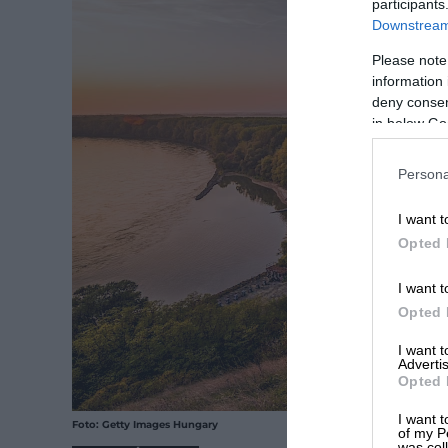
participants
Downstream 
Please note
information 
deny consent
in below Go
Persona
I want t
Opted 
I want t
Opted 
I want 
Advertis
Opted 
I want t
Foto: Getty Images Hungary
of my P
was col