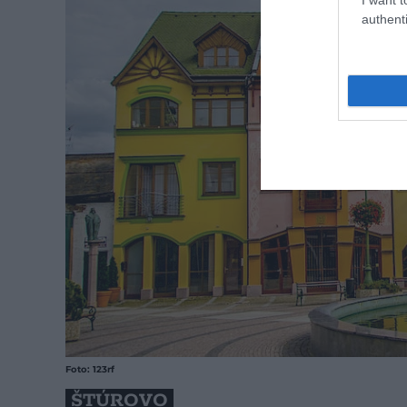
authenti
Foto: 123rf
ŠTÚROVO