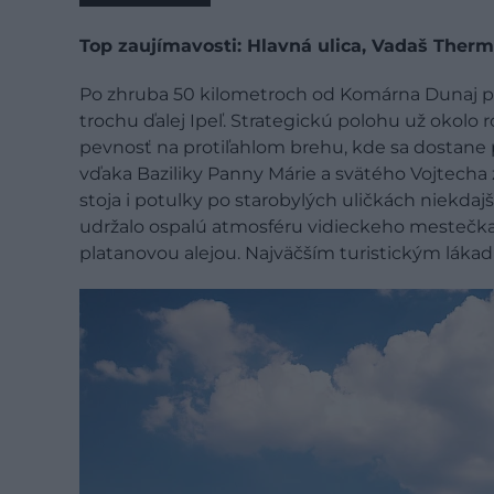
Top zaujímavosti: Hlavná ulica, Vadaš Therm
Po zhruba 50 kilometroch od Komárna Dunaj pri
trochu ďalej Ipeľ. Strategickú polohu už okolo ro
pevnosť na protiľahlom brehu, kde sa dostane 
vďaka Baziliky Panny Márie a svätého Vojtecha
stoja i potulky po starobylých uličkách niekda
udržalo ospalú atmosféru vidieckeho mestečka, k
platanovou alejou. Najväčším turistickým lákad