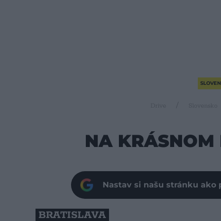
SLOVEN
Drive
Slovensko
NA KRÁSNOM
Nastav si našu stránku ako 
BRATISLAVA