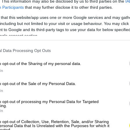
. This information may also be disclosed by us to third parties on the
IA
Participants
that may further disclose it to other third parties.
 that this website/app uses one or more Google services and may gath
including but not limited to your visit or usage behaviour. You may click 
 to Google and its third-party tags to use your data for below specifi
ogle consent section.
l Data Processing Opt Outs
o opt-out of the Sharing of my personal data.
In
o opt-out of the Sale of my Personal Data.
In
to opt-out of processing my Personal Data for Targeted
ing.
In
o opt-out of Collection, Use, Retention, Sale, and/or Sharing
ersonal Data that Is Unrelated with the Purposes for which it
lected.