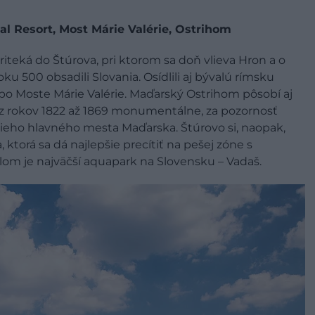
al Resort, Most Márie Valérie, Ostrihom
teká do Štúrova, pri ktorom sa doň vlieva Hron a o
ku 500 obsadili Slovania. Osídlili aj bývalú rímsku
po Moste Márie Valérie. Maďarský Ostrihom pôsobí aj
 z rokov 1822 až 1869 monumentálne, za pozornosť
jšieho hlavného mesta Maďarska. Štúrovo si, naopak,
torá sa dá najlepšie precítiť na pešej zóne s
lom je najväčší aquapark na Slovensku – Vadaš.