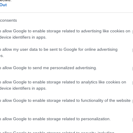
Out
a, Nádvorie Európy
consents
ri písali dejiny aj na sútoku Dunaja s Váhom, kde dnes
o allow Google to enable storage related to advertising like cookies on
evice identifiers in apps.
ch bojov vyrástlo v meste rozsiahle opevnenie, ktoré sa
ilo za Napoleonských vojen a dodnes patrí k najväčším
o allow my user data to be sent to Google for online advertising
va brána Starej pevnosti z roku 1550, najstaršia
s.
eniam v rokoch 1763 a 1783 má mesto malebné
sedenie na Námestí gen. Klapku na dohľad od radnice,
to allow Google to send me personalized advertising.
y. Neďaleko od námestia dokončili v roku 2000
bné štýly z rôznych kútov kontinentu.
o allow Google to enable storage related to analytics like cookies on
evice identifiers in apps.
o allow Google to enable storage related to functionality of the website
o allow Google to enable storage related to personalization.
o allow Google to enable storage related to security, including