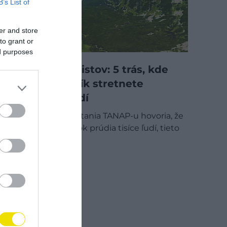
B’s List of
er and store
to grant or
ed purposes
Tatry bez turistov: 5 trás, kde
podľa štatistík stretnete
minimum ľudí
Oficiálne čísla sčítania TANAP-u hovoria, že
hoci na Hrebienok prúdia tisíce ľudí, tieto
horské…
SLOVENSKO