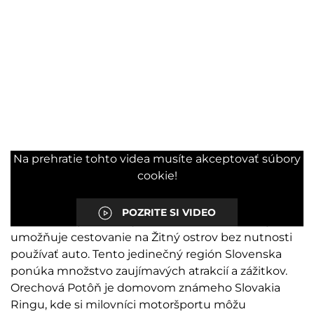
Na prehratie tohto videa musíte akceptovať súbory
BEZ AUTA ZA AUTAMI A
cookie!
MOTORIZMOM
POZRITE SI VIDEO
Jednou z najväčších výhod nového terminálu je, že
umožňuje cestovanie na Žitný ostrov bez nutnosti
používať auto. Tento jedinečný región Slovenska
ponúka množstvo zaujímavých atrakcií a zážitkov.
Orechová Potôň je domovom známeho Slovakia
Ringu, kde si milovníci motoršportu môžu