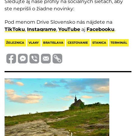
Sledujte aj naše profily na sociálnych sieťach, aby
ste neprišli o žiadne novinky:
Pod menom Drive Slovensko nás nájdete na
TikToku
,
Instagrame
,
YouTube
aj
Facebooku
.
ŽELEZNICA
VLAKY
BRATISLAVA
CESTOVANIE
STANICA
TERMINÁL