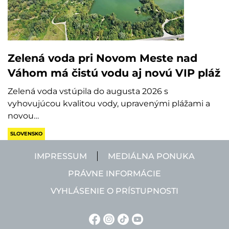
Zelená voda pri Novom Meste nad
Váhom má čistú vodu aj novú VIP pláž
Zelená voda vstúpila do augusta 2026 s
vyhovujúcou kvalitou vody, upravenými plážami a
novou…
SLOVENSKO
IMPRESSUM
MEDIÁLNA PONUKA
PRÁVNE INFORMÁCIE
VYHLÁSENIE O PRÍSTUPNOSTI