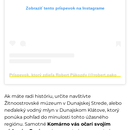
Zobraziť tento príspevok na Instagrame
Príspevok, ktorý zdieľa Robert Pákozdy (@robert.pakozdy)
Ak máte radi históriu, určite navštívte
Žitnoostrovské múzeum v Dunajskej Strede, alebo
neďaleký vodný mlyn v Dunajskom Klátove, ktorý
ponúka pohľad do minulosti tohto úžasného
regiónu. Samotné
Komárno vás očarí svojím