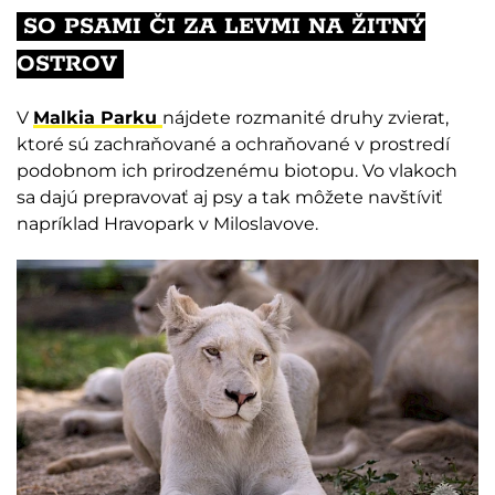
SO PSAMI ČI ZA LEVMI NA ŽITNÝ
OSTROV
V
Malkia Parku
nájdete rozmanité druhy zvierat,
ktoré sú zachraňované a ochraňované v prostredí
podobnom ich prirodzenému biotopu. Vo vlakoch
sa dajú prepravovať aj psy a tak môžete navštíviť
napríklad Hravopark v Miloslavove.