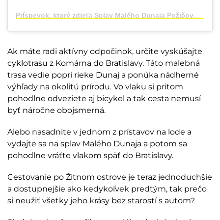
Príspevok, ktorý zdieľa Splav Malého Dunaja Požičovňa lodí (@splavmalehodunaja)
Ak máte radi aktívny odpočinok, určite vyskúšajte
cyklotrasu z Komárna do Bratislavy. Táto malebná
trasa vedie popri rieke Dunaj a ponúka nádherné
výhľady na okolitú prírodu. Vo vlaku si pritom
pohodlne odveziete aj bicykel a tak cesta nemusí
byť náročne obojsmerná.
Alebo nasadnite v jednom z prístavov na lode a
vydajte sa na splav Malého Dunaja a potom sa
pohodlne vráťte vlakom späť do Bratislavy.
Cestovanie po Žitnom ostrove je teraz jednoduchšie
a dostupnejšie ako kedykoľvek predtým, tak prečo
si neužiť všetky jeho krásy bez starostí s autom?