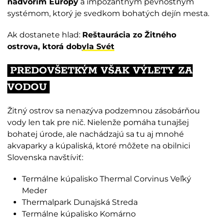
nádvorím Európy
a impozantným pevnostným
systémom, ktorý je svedkom bohatých dejín mesta.
Ak dostanete hlad:
Reštaurácia zo Žitného
ostrova, ktorá dobyla Svét
PREDOVŠETKÝM VŠAK VÝLETY ZA
VODOU
Žitný ostrov sa nenazýva podzemnou zásobárňou
vody len tak pre nič. Nielenže pomáha tunajšej
bohatej úrode, ale nachádzajú sa tu aj mnohé
akvaparky a kúpaliská, ktoré môžete na obilnici
Slovenska navštíviť:
Termálne kúpalisko Thermal Corvinus Veľký
Meder
Thermalpark Dunajská Streda
Termálne kúpalisko Komárno